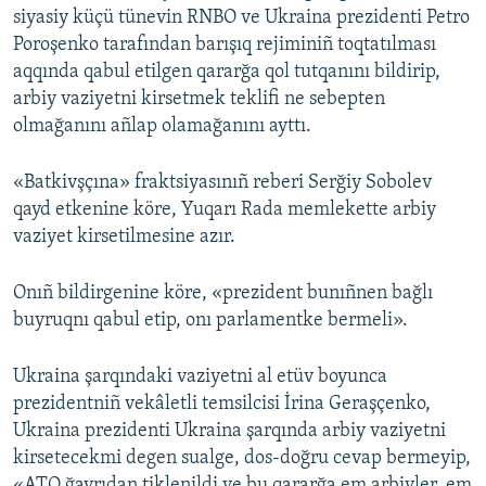
siyasiy küçü tünevin RNBO ve Ukraina prezidenti Petro
Русский
Poroşenko tarafından barışıq rejiminiñ toqtatılması
aqqında qabul etilgen qararğa qol tutqanını bildirip,
Українською
arbiy vaziyetni kirsetmek teklifi ne sebepten
olmağanını añlap olamağanını ayttı.
QOŞULIÑIZ!
«Batkivşçına» fraktsiyasınıñ reberi Serğiy Sobolev
qayd etkenine köre, Yuqarı Rada memlekette arbiy
vaziyet kirsetilmesine azır.
RFE/RS bütün saytları
Onıñ bildirgenine köre, «prezident bunıñnen bağlı
buyruqnı qabul etip, onı parlamentke bermeli».
Ukraina şarqındaki vaziyetni al etüv boyunca
prezidentniñ vekâletli temsilcisi İrina Geraşçenko,
Ukraina prezidenti Ukraina şarqında arbiy vaziyetni
kirsetecekmi degen sualge, dos-doğru cevap bermeyip,
«ATO ğayrıdan tiklenildi ve bu qararğa em arbiyler, em