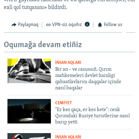
eali qol tutqanını» bildirdi.
Paylaşmaq
VPN-siz oquñız
Follow us
Oqumağa devam etiñiz
İNSAN AQLARI
Bir an – ve casussıñ. Qırım
mahkemeleri devlet hainligi
qabaatlavlarını daqqalar içinde
nasıl baqalar
CEMİYET
"Er kes qaça, er kes kete": cenk
Qırımdaki Rusiye turistlerine nasıl
barıp yetti
İNSAN AQLARI