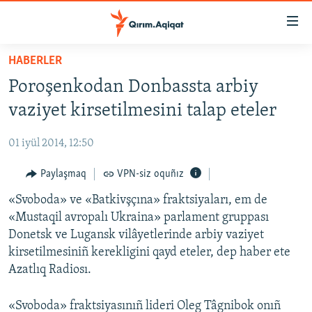
Link
açıqlığı
Esas
HABERLER
mündericege
HABERLER
Poroşenkodan Donbassta arbiy
qaytmaq
SİYASET
Baş
vaziyet kirsetilmesini talap eteler
İQTİSADİYAT
navigatsiyağa
qaytmaq
01 iyül 2014, 12:50
CEMİYET
Qıdıruvğa
MEDENİYET
Paylaşmaq
VPN-siz oquñız
qaytmaq
İNSAN AQLARI
«Svoboda» ve «Batkivşçına» fraktsiyaları, em de
«Mustaqil avropalı Ukraina» parlament gruppası
VİDEO
Donetsk ve Lugansk vilâyetlerinde arbiy vaziyet
SÜRET
kirsetilmesiniñ kerekligini qayd eteler, dep haber ete
Azatlıq Radiosı.
BLOGLAR
FİKİR
«Svoboda» fraktsiyasınıñ lideri Oleg Tâgnibok onıñ