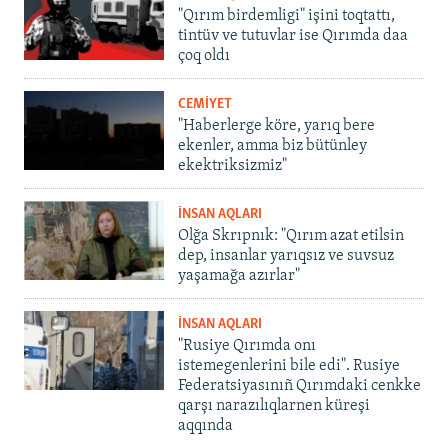
"Qırım birdemligi" işini toqtattı,
tintüv ve tutuvlar ise Qırımda daa
çoq oldı
CEMİYET
"Haberlerge köre, yarıq bere
ekenler, amma biz bütünley
ekektriksizmiz"
İNSAN AQLARI
Olğa Skrıpnık: "Qırım azat etilsin
dep, insanlar yarıqsız ve suvsuz
yaşamağa azırlar"
İNSAN AQLARI
"Rusiye Qırımda onı
istemegenlerini bile edi". Rusiye
Federatsiyasınıñ Qırımdaki cenkke
qarşı narazılıqlarnen küreşi
aqqında