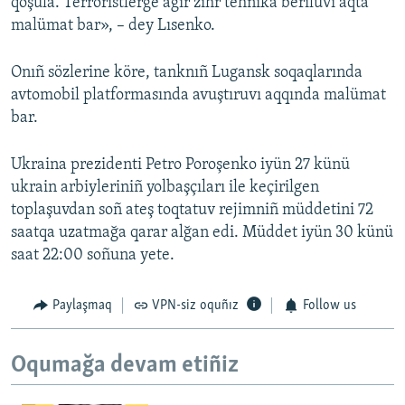
qoşula. Terroristlerge ağır zıhr tehnika berilüvi aqta
malümat bar», – dey Lısenko.
Onıñ sözlerine köre, tanknıñ Lugansk soqaqlarında
avtomobil platformasında avuştıruvı aqqında malümat
bar.
Ukraina prezidenti Petro Poroşenko iyün 27 künü
ukrain arbiyleriniñ yolbaşçıları ile keçirilgen
toplaşuvdan soñ ateş toqtatuv rejimniñ müddetini 72
saatqa uzatmağa qarar alğan edi. Müddet iyün 30 künü
saat 22:00 soñuna yete.
Paylaşmaq
VPN-siz oquñız
Follow us
Oqumağa devam etiñiz