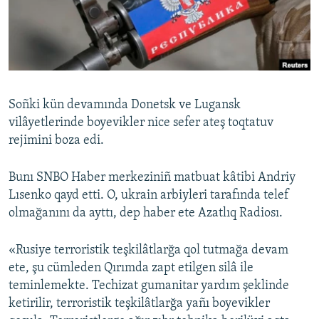
Русский
Українською
QOŞULIÑIZ!
Soñki kün devamında Donetsk ve Lugansk
vilâyetlerinde boyevikler nice sefer ateş toqtatuv
rejimini boza edi.
RFE/RS bütün saytları
Bunı SNBO Haber merkeziniñ matbuat kâtibi Andriy
Lısenko qayd etti. O, ukrain arbiyleri tarafında telef
olmağanını da ayttı, dep haber ete Azatlıq Radiosı.
«Rusiye terroristik teşkilâtlarğa qol tutmağa devam
ete, şu cümleden Qırımda zapt etilgen silâ ile
teminlemekte. Techizat gumanitar yardım şeklinde
ketirilir, terroristik teşkilâtlarğa yañı boyevikler