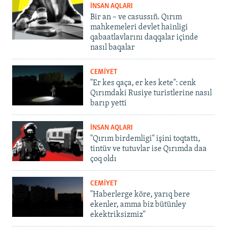
İNSAN AQLARI
Bir an – ve casussıñ. Qırım
mahkemeleri devlet hainligi
qabaatlavlarını daqqalar içinde
nasıl baqalar
CEMİYET
"Er kes qaça, er kes kete": cenk
Qırımdaki Rusiye turistlerine nasıl
barıp yetti
İNSAN AQLARI
"Qırım birdemligi" işini toqtattı,
tintüv ve tutuvlar ise Qırımda daa
çoq oldı
CEMİYET
"Haberlerge köre, yarıq bere
ekenler, amma biz bütünley
ekektriksizmiz"