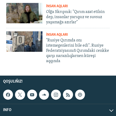
İNSAN AQLARI
Olğa Skrıpnık: "Qırım azat etilsin
dep, insanlar yarıqsız ve suvsuz
yaşamağa azırlar"
İNSAN AQLARI
"Rusiye Qırımda onı
istemegenlerini bile edi". Rusiye
Federatsiyasınıñ Qırımdaki cenkke
qarşı narazılıqlarnen küreşi
aqqında
QOŞULIÑIZ!
INFO