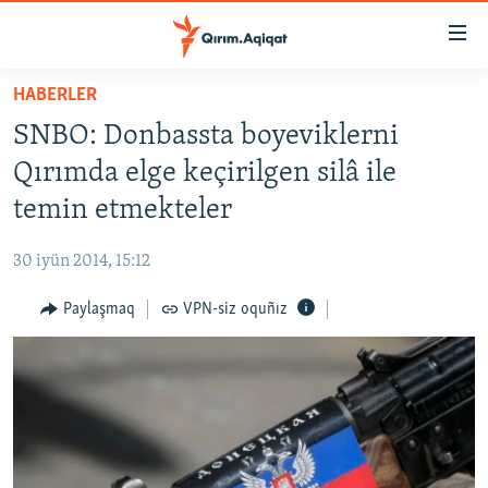
Link
açıqlığı
Esas
HABERLER
mündericege
HABERLER
SNBO: Donbassta boyeviklerni
qaytmaq
SİYASET
Baş
Qırımda elge keçirilgen silâ ile
İQTİSADİYAT
navigatsiyağa
temin etmekteler
qaytmaq
CEMİYET
Qıdıruvğa
30 iyün 2014, 15:12
MEDENİYET
qaytmaq
Paylaşmaq
VPN-siz oquñız
İNSAN AQLARI
VİDEO
SÜRET
BLOGLAR
FİKİR