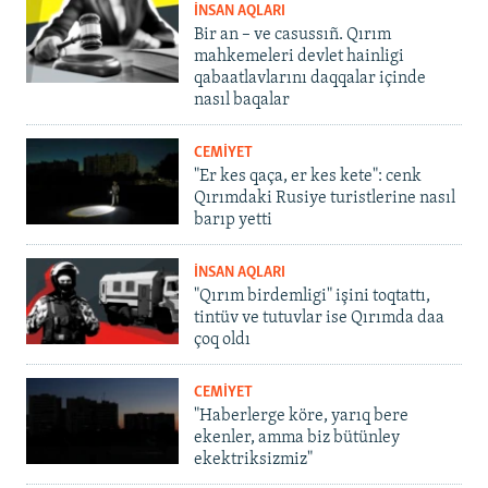
İNSAN AQLARI
Bir an – ve casussıñ. Qırım
mahkemeleri devlet hainligi
qabaatlavlarını daqqalar içinde
nasıl baqalar
CEMİYET
"Er kes qaça, er kes kete": cenk
Qırımdaki Rusiye turistlerine nasıl
barıp yetti
İNSAN AQLARI
"Qırım birdemligi" işini toqtattı,
tintüv ve tutuvlar ise Qırımda daa
çoq oldı
CEMİYET
"Haberlerge köre, yarıq bere
ekenler, amma biz bütünley
ekektriksizmiz"