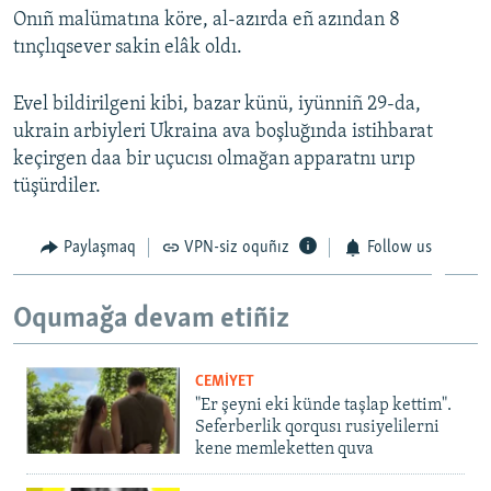
Onıñ malümatına köre, al-azırda eñ azından 8
Русский
tınçlıqsever sakin elâk oldı.
Українською
Evel bildirilgeni kibi, bazar künü, iyünniñ 29-da,
ukrain arbiyleri Ukraina ava boşluğında istihbarat
QOŞULIÑIZ!
keçirgen daa bir uçucısı olmağan apparatnı urıp
tüşürdiler.
RFE/RS bütün saytları
Paylaşmaq
VPN-siz oquñız
Follow us
Oqumağa devam etiñiz
CEMİYET
"Er şeyni eki künde taşlap kettim".
Seferberlik qorqusı rusiyelilerni
kene memleketten quva