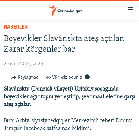
Link
açıqlığı
Esas
HABERLER
mündericege
HABERLER
Boyevikler Slavânskta ateş açtılar.
qaytmaq
SİYASET
Baş
Zarar körgenler bar
İQTİSADİYAT
navigatsiyağa
qaytmaq
29 iyün 2014, 21:26
CEMİYET
Qıdıruvğa
MEDENİYET
Paylaşmaq
VPN-siz oquñız
qaytmaq
İNSAN AQLARI
Slavânskta (Donetsk vilâyeti) Uritskiy soqağında
boyevikler ağır topnı yerleştirip, şeer maallelerine qarşı
VİDEO
ateş açtılar.
SÜRET
Bunı Arbiy-siyasiy tedqiqler Merkeziniñ reberi Dmıtro
BLOGLAR
Tımçuk Facebook saifesinde bildirdi.
FİKİR