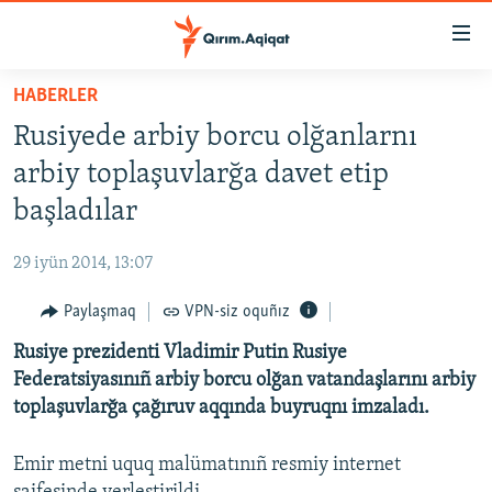
Link
açıqlığı
Esas
HABERLER
mündericege
HABERLER
Rusiyede arbiy borcu olğanlarnı
qaytmaq
SİYASET
Baş
arbiy toplaşuvlarğa davet etip
İQTİSADİYAT
navigatsiyağa
başladılar
qaytmaq
CEMİYET
Qıdıruvğa
29 iyün 2014, 13:07
MEDENİYET
qaytmaq
Paylaşmaq
VPN-siz oquñız
İNSAN AQLARI
Rusiye prezidenti Vladimir Putin Rusiye
VİDEO
Federatsiyasınıñ arbiy borcu olğan vatandaşlarını arbiy
SÜRET
toplaşuvlarğa çağıruv aqqında buyruqnı imzaladı.
BLOGLAR
Emir metni uquq malümatınıñ resmiy internet
FİKİR