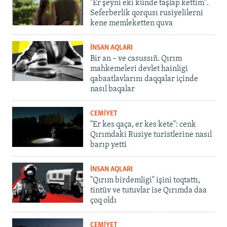
"Er şeyni eki künde taşlap kettim".
Seferberlik qorqusı rusiyelilerni
kene memleketten quva
İNSAN AQLARI
Bir an – ve casussıñ. Qırım
mahkemeleri devlet hainligi
qabaatlavlarını daqqalar içinde
nasıl baqalar
CEMİYET
"Er kes qaça, er kes kete": cenk
Qırımdaki Rusiye turistlerine nasıl
barıp yetti
İNSAN AQLARI
"Qırım birdemligi" işini toqtattı,
tintüv ve tutuvlar ise Qırımda daa
çoq oldı
CEMİYET