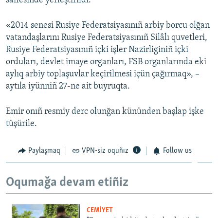
saifesinde yerleştirildi.
Русский
«2014 senesi Rusiye Federatsiyasınıñ arbiy borcu olğan
Українською
vatandaşlarını Rusiye Federatsiyasınıñ Silâlı quvetleri,
Rusiye Federatsiyasınıñ içki işler Nazirliginiñ içki
QOŞULIÑIZ!
orduları, devlet imaye organları, FSB organlarında eki
aylıq arbiy toplaşuvlar keçirilmesi içün çağırmaq», –
aytıla iyünniñ 27-ne ait buyruqta.
RFE/RS bütün saytları
Emir onıñ resmiy derc olunğan kününden başlap işke
tüşürile.
Paylaşmaq
VPN-siz oquñız
Follow us
Oqumağa devam etiñiz
CEMİYET