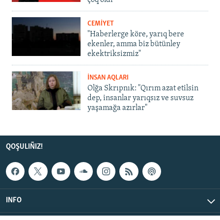
CEMİYET
"Haberlerge köre, yarıq bere
ekenler, amma biz bütünley
ekektriksizmiz"
İNSAN AQLARI
Olğa Skrıpnık: "Qırım azat etilsin
dep, insanlar yarıqsız ve suvsuz
yaşamağa azırlar"
QOŞULIÑIZ!
INFO