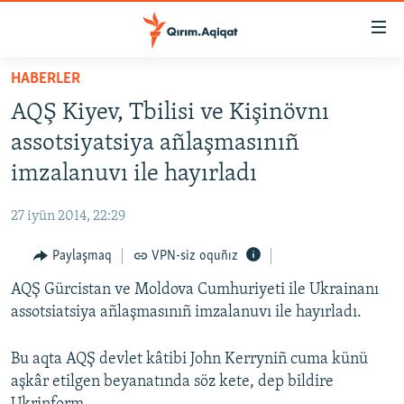
Link
açıqlığı
Esas
HABERLER
mündericege
HABERLER
AQŞ Kiyev, Tbilisi ve Kişinövnı
qaytmaq
SİYASET
Baş
assotsiyatsiya añlaşmasınıñ
İQTİSADİYAT
navigatsiyağa
imzalanuvı ile hayırladı
qaytmaq
CEMİYET
Qıdıruvğa
27 iyün 2014, 22:29
MEDENİYET
qaytmaq
Paylaşmaq
VPN-siz oquñız
İNSAN AQLARI
AQŞ Gürcistan ve Moldova Cumhuriyeti ile Ukrainanı
VİDEO
assotsiatsiya añlaşmasınıñ imzalanuvı ile hayırladı.
SÜRET
BLOGLAR
Bu aqta AQŞ devlet kâtibi John Kerryniñ cuma künü
aşkâr etilgen beyanatında söz kete, dep bildire
FİKİR