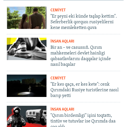
CEMİYET
"Er şeyni eki künde taşlap kettim".
Seferberlik qorqusı rusiyelilerni
kene memleketten quva
İNSAN AQLARI
Bir an – ve casussıñ. Qırım
mahkemeleri devlet hainligi
qabaatlavlarını daqqalar içinde
nasıl baqalar
CEMİYET
"Er kes qaça, er kes kete": cenk
Qırımdaki Rusiye turistlerine nasıl
barıp yetti
İNSAN AQLARI
"Qırım birdemligi" işini toqtattı,
tintüv ve tutuvlar ise Qırımda daa
çoq oldı