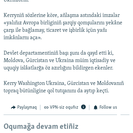
Ukrinform.
Русский
Kerryniñ sözlerine köre, añlaşma astındaki imzalar
Українською
«yalıñız Avropa birliginiñ şarqiy qomşularını yekâne
çarşı ile bağlamay, ticaret ve işbirlik içün yañı
QOŞULIÑIZ!
imkânlarnı aça».
Devlet departamentiniñ başı şunı da qayd etti ki,
Moldova, Gürcistan ve Ukraina müim iqtisadiy ve
RFE/RS bütün saytları
uquqiy islâatlarğa öz azırlığını bildirgen ekenler.
Kerry Washington Ukraina, Gürcistan ve Moldovanıñ
topraq bütünligine qol tutqanını da aytıp keçti.
Paylaşmaq
VPN-siz oquñız
Follow us
Oqumağa devam etiñiz