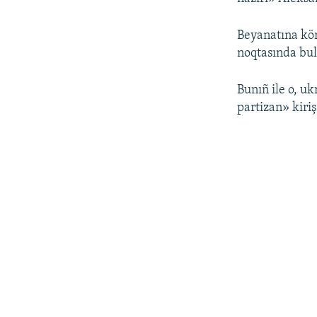
Beyanatına köre
noqtasında bul
Bunıñ ile o, uk
partizan» kiri