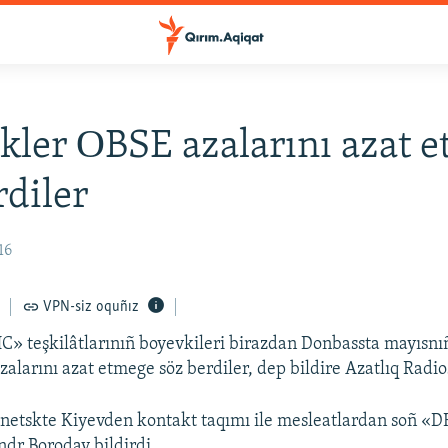
kler ОBSE azalarını azat 
rdiler
16
VPN-siz oquñız
» teşkilâtlarınıñ boyevkileri birazdan Donbassta mayısnı
alarını azat etmege söz berdiler, dep bildire Azatlıq Radio
netskte Kiyevden kontakt taqımı ile mesleatlardan soñ «
ndr Boroday bildirdi.