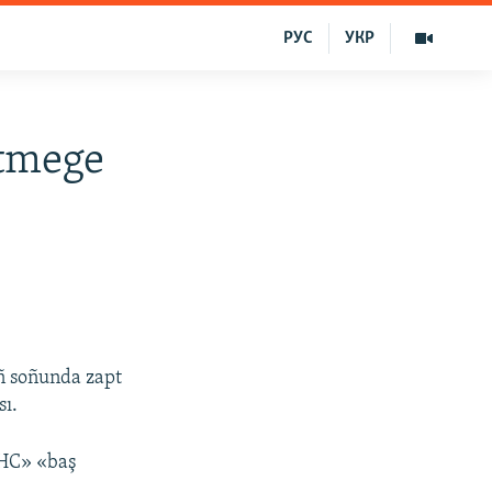
РУС
УКР
etmege
ñ soñunda zapt
sı.
DHC» «baş