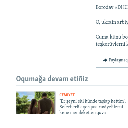
Boroday «DHC» y
O, ukrain arbi
Cuma künü boye
teşkerüvlerni 
Paylaşmaq
Oqumağa devam etiñiz
CEMİYET
"Er şeyni eki künde taşlap kettim".
Seferberlik qorqusı rusiyelilerni
kene memleketten quva