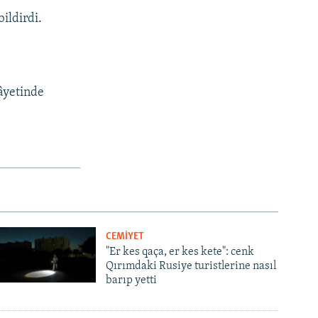
bildirdi.
âyetinde
CEMİYET
"Er kes qaça, er kes kete": cenk
Qırımdaki Rusiye turistlerine nasıl
barıp yetti