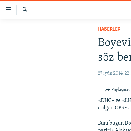
Link
açıqlığı
Qıdırmaq
Esas
HABERLER
HABERLER
mündericege
SİYASET
qaytmaq
Boyevi
Baş
İQTİSADİYAT
navigatsiyağa
söz be
CEMİYET
qaytmaq
Qıdıruvğa
MEDENİYET
27 iyün 2014, 22:
qaytmaq
İNSAN AQLARI
VİDEO
Paylaşmaq
SÜRET
«DHC» ve «LHC
etilgen ОBSE az
BLOGLAR
FİKİR
Bunı bugün Do
naziri» Aleksa