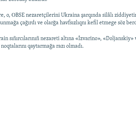
, o, ОBSE nezaretçilerini Ukraina şarqında silâlı ziddiyeti
unmağa çağırdı ve olarğa havfsızlıqnı kefil etmege söz berd
rain sıñırcılarınıñ nezareti altına «İzvarino», «Doljanskiy»
ş noqtalarını qaytarmağa razı olmadı.