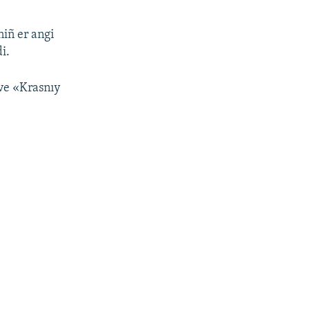
niñ er angi
i.
 ve «Krasnıy