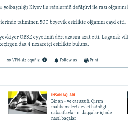
olbaşçılığı Kiyev ile reinlerniñ deñişüvi ile razı olğanını 
ylerinde tahminen 500 boyevik esirlikte olğanını qayd etti.
vkiyer ОBSE eyyetiniñ dört azasını azat etti. Lugansk vil
keçirgen daa 4 nezaretçi esirlikte buluna.
VPN-siz oquñız
Follow us
Print
İNSAN AQLARI
Bir an – ve casussıñ. Qırım
mahkemeleri devlet hainligi
qabaatlavlarını daqqalar içinde
nasıl baqalar