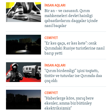
İNSAN AQLARI
Bir an – ve casussıñ. Qırım
mahkemeleri devlet hainligi
qabaatlavlarını daqqalar içinde
nasıl baqalar
CEMİYET
"Er kes qaça, er kes kete": cenk
Qırımdaki Rusiye turistlerine nasıl
barıp yetti
İNSAN AQLARI
"Qırım birdemligi" işini toqtattı,
tintüv ve tutuvlar ise Qırımda daa
çoq oldı
CEMİYET
"Haberlerge köre, yarıq bere
ekenler, amma biz bütünley
ekektriksizmiz"