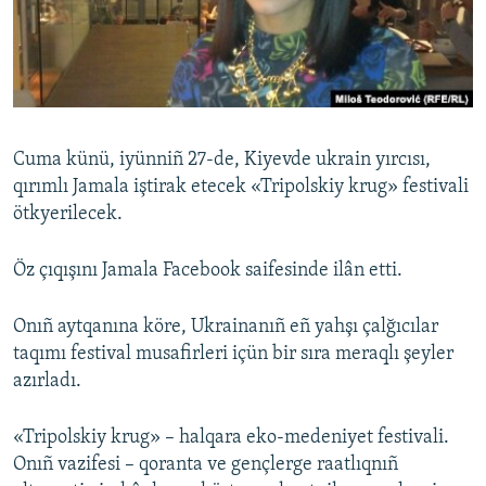
Русский
Українською
QOŞULIÑIZ!
Cuma künü, iyünniñ 27-de, Kiyevde ukrain yırcısı,
qırımlı Jamala iştirak etecek «Tripolskiy krug» festivali
ötkyerilecek.
RFE/RS bütün saytları
Öz çıqışını Jamala Facebook saifesinde ilân etti.
Onıñ aytqanına köre, Ukrainanıñ eñ yahşı çalğıcılar
taqımı festival musafirleri içün bir sıra meraqlı şeyler
azırladı.
«Tripolskiy krug» – halqara eko-medeniyet festivali.
Onıñ vazifesi – qoranta ve gençlerge raatlıqnıñ