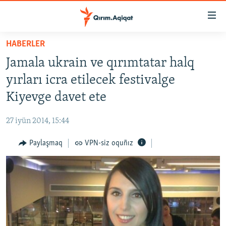
Link
açıqlığı
Esas
HABERLER
mündericege
HABERLER
Jamala ukrain ve qırımtatar halq
qaytmaq
SİYASET
Baş
yırları icra etilecek festivalge
İQTİSADİYAT
navigatsiyağa
Kiyevge davet ete
qaytmaq
CEMİYET
Qıdıruvğa
27 iyün 2014, 15:44
MEDENİYET
qaytmaq
Paylaşmaq
VPN-siz oquñız
İNSAN AQLARI
VİDEO
SÜRET
BLOGLAR
FİKİR