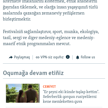
alternativ imkânlarını köstermek, etnik ananelerni
ğayrıdan tiklemek, ve olarğa insan yaşayışınıñ türlü
saalarında qazanğan zemaneviy yeñişlernen
birleştirmektir.
Festivalniñ sağlamlaştıruv, sport, muzıka, ekologiya,
tasil, sergi ve diger medeniy-eglence ve medeniy-
maarif etnik programmaları mevcut.
Paylaşmaq
VPN-siz oquñız
Follow us
Oqumağa devam etiñiz
CEMİYET
"Er şeyni eki künde taşlap kettim".
Seferberlik qorqusı rusiyelilerni
kene memleketten quva