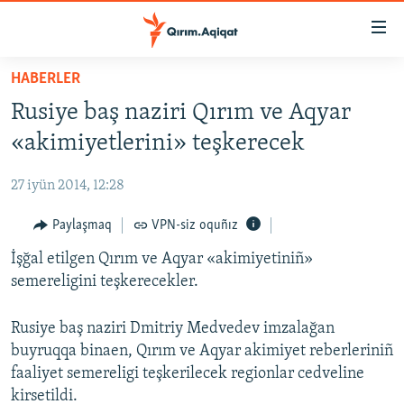
Link
açıqlığı
Esas
HABERLER
mündericege
HABERLER
Rusiye baş naziri Qırım ve Aqyar
qaytmaq
SİYASET
Baş
«akimiyetlerini» teşkerecek
İQTİSADİYAT
navigatsiyağa
qaytmaq
27 iyün 2014, 12:28
CEMİYET
Qıdıruvğa
MEDENİYET
Paylaşmaq
VPN-siz oquñız
qaytmaq
İNSAN AQLARI
İşğal etilgen Qırım ve Aqyar «akimiyetiniñ»
semereligini teşkerecekler.
VİDEO
SÜRET
Rusiye baş naziri Dmitriy Medvedev imzalağan
buyruqqa binaen, Qırım ve Aqyar akimiyet reberleriniñ
BLOGLAR
faaliyet semereligi teşkerilecek regionlar cedveline
FİKİR
kirsetildi.