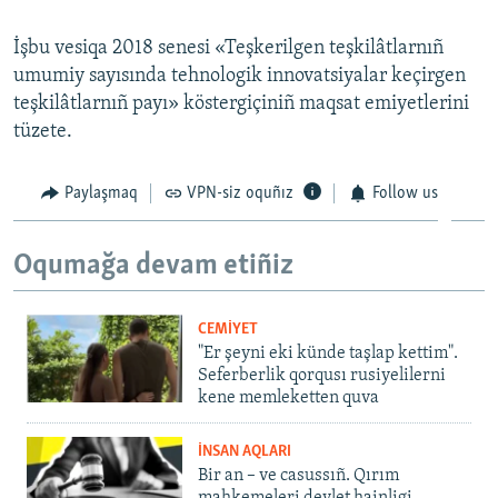
Русский
İşbu vesiqa 2018 senesi «Teşkerilgen teşkilâtlarnıñ
umumiy sayısında tehnologik innovatsiyalar keçirgen
Українською
teşkilâtlarnıñ payı» köstergiçiniñ maqsat emiyetlerini
tüzete.
QOŞULIÑIZ!
Paylaşmaq
VPN-siz oquñız
Follow us
RFE/RS bütün saytları
Oqumağa devam etiñiz
CEMİYET
"Er şeyni eki künde taşlap kettim".
Seferberlik qorqusı rusiyelilerni
kene memleketten quva
İNSAN AQLARI
Bir an – ve casussıñ. Qırım
mahkemeleri devlet hainligi