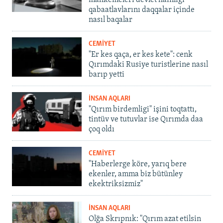
qabaatlavlarını daqqalar içinde
nasıl baqalar
CEMİYET
"Er kes qaça, er kes kete": cenk
Qırımdaki Rusiye turistlerine nasıl
barıp yetti
İNSAN AQLARI
"Qırım birdemligi" işini toqtattı,
tintüv ve tutuvlar ise Qırımda daa
çoq oldı
CEMİYET
"Haberlerge köre, yarıq bere
ekenler, amma biz bütünley
ekektriksizmiz"
İNSAN AQLARI
Olğa Skrıpnık: "Qırım azat etilsin