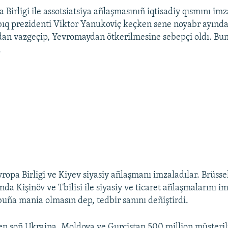
Birligi ile assotsiatsiya añlaşmasınıñ iqtisadiy qısmını imz
bıq prezidenti Viktor Yanukoviç keçken sene noyabr ayınd
an vazgeçip, Yevromaydan ötkerilmesine sebepçi oldı. Bun
.
ropa Birligi ve Kiyev siyasiy añlaşmanı imzaladılar. Brüsse
da Kişinöv ve Tbilisi ile siyasiy ve ticaret añlaşmalarını i
uña mania olmasın dep, tedbir sanını deñiştirdi.
en soñ Ukraina, Moldova ve Gurcistan 500 million müşteri