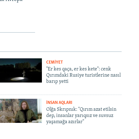
CEMİYET
"Er kes qaça, er kes kete": cenk
Qırımdaki Rusiye turistlerine nasıl
barıp yetti
İNSAN AQLARI
Olğa Skrıpnık: "Qırım azat etilsin
dep, insanlar yarıqsız ve suvsuz
yaşamağa azırlar"