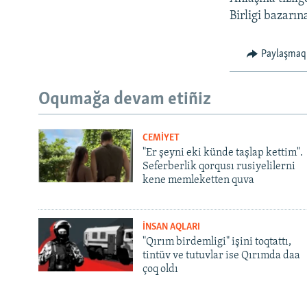
Birligi bazarın
Paylaşmaq
Oqumağa devam etiñiz
CEMİYET
"Er şeyni eki künde taşlap kettim".
Seferberlik qorqusı rusiyelilerni
kene memleketten quva
İNSAN AQLARI
"Qırım birdemligi" işini toqtattı,
tintüv ve tutuvlar ise Qırımda daa
çoq oldı
Русский