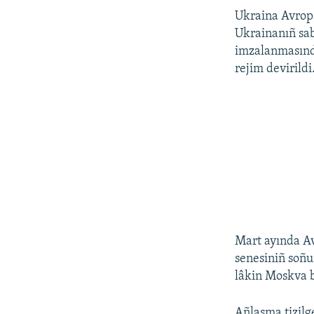
Ukraina Avropa 
Ukrainanıñ sa
imzalanmasınd
rejim devirildi
Mart ayında Av
senesiniñ soñun
lâkin Moskva b
Añlaşma tizilg