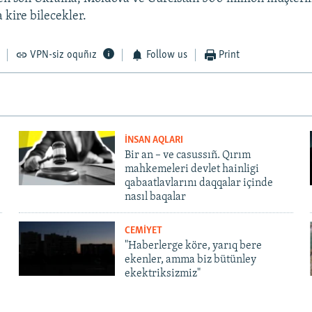
a kire bilecekler.
VPN-siz oquñız
Follow us
Print
İNSAN AQLARI
Bir an – ve casussıñ. Qırım
mahkemeleri devlet hainligi
qabaatlavlarını daqqalar içinde
nasıl baqalar
CEMİYET
"Haberlerge köre, yarıq bere
ekenler, amma biz bütünley
ekektriksizmiz"