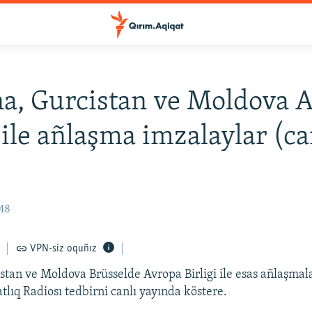
a, Gurcistan ve Moldova 
i ile añlaşma imzalaylar (ca
:48
VPN-siz oquñız
stan ve Moldova Brüsselde Avropa Birligi ile esas añlaşmal
tlıq Radiosı tedbirni canlı yayında köstere.