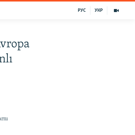
РУС
УКР
Avropa
nlı
arnı