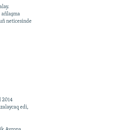
alay.
a añlaşma
ıñ neticesinde
l 2014
mzalaycaq edi,
lik Avropa