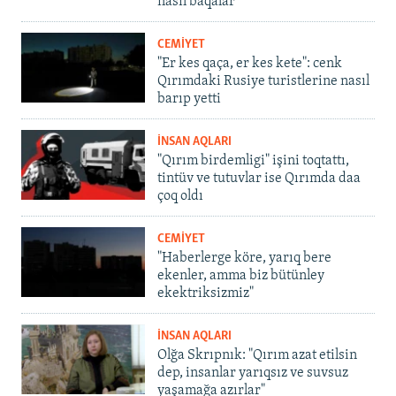
nasıl baqalar
CEMİYET
"Er kes qaça, er kes kete": cenk
Qırımdaki Rusiye turistlerine nasıl
barıp yetti
İNSAN AQLARI
"Qırım birdemligi" işini toqtattı,
tintüv ve tutuvlar ise Qırımda daa
çoq oldı
CEMİYET
"Haberlerge köre, yarıq bere
ekenler, amma biz bütünley
ekektriksizmiz"
İNSAN AQLARI
Olğa Skrıpnık: "Qırım azat etilsin
dep, insanlar yarıqsız ve suvsuz
yaşamağa azırlar"