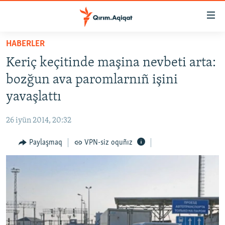
Link
açıqlığı
Esas
HABERLER
mündericege
HABERLER
Keriç keçitinde maşina nevbeti arta:
qaytmaq
SİYASET
Baş
bozğun ava paromlarnıñ işini
İQTİSADİYAT
navigatsiyağa
yavaşlattı
qaytmaq
CEMİYET
Qıdıruvğa
26 iyün 2014, 20:32
MEDENİYET
qaytmaq
Paylaşmaq
VPN-siz oquñız
İNSAN AQLARI
VİDEO
SÜRET
BLOGLAR
FİKİR