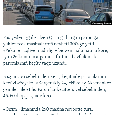
Русский
Українською
QOŞULIÑIZ!
Rusiyeden işğal etilgen Qırımğa barğan paromğa
yüklenecek maşinalarnıñ nevbeti 300-ge yetti.
«Yekâne naqliye müdirligi» bergen malümatına köre,
RFE/RS bütün saytları
iyün 26 kününiñ aqşamına furtuna havfı ilânı ile
paromlarnıñ keçüv vaqtı uzandı.
Bozğun ava sebebinden Keriç keçitinde paromlarnıñ
keçüvi «Yeysk», «Kerçenskiy 2», «Nikolay Aksenenko»
gemileri ile etile. Paromlar keçitten, yel sebebinden,
45-60 daqiqa içinde keçe.
«Qırım» limanında 250 maşina nevbette tura.