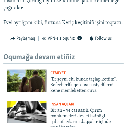
İnsanlarnı Qırımğa iyün 28 kününe qadar kelmemege
çağıralar.
Evel aytılğanı kibi, furtuna Keriç keçitiniñ işini toqtattı.
Paylaşmaq
VPN-siz oquñız
Follow us
Oqumağa devam etiñiz
CEMİYET
"Er şeyni eki künde taşlap kettim".
Seferberlik qorqusı rusiyelilerni
kene memleketten quva
İNSAN AQLARI
Bir an – ve casussıñ. Qırım
mahkemeleri devlet hainligi
qabaatlavlarını daqqalar içinde