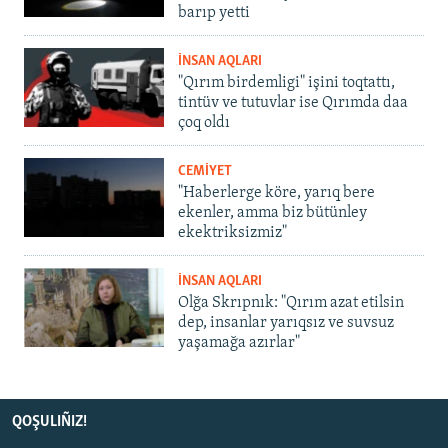
barıp yetti
İNSAN AQLARI
"Qırım birdemligi" işini toqtattı,
tintüv ve tutuvlar ise Qırımda daa
çoq oldı
CEMİYET
"Haberlerge köre, yarıq bere
ekenler, amma biz bütünley
ekektriksizmiz"
İNSAN AQLARI
Olğa Skrıpnık: "Qırım azat etilsin
dep, insanlar yarıqsız ve suvsuz
yaşamağa azırlar"
QOŞULIÑIZ!