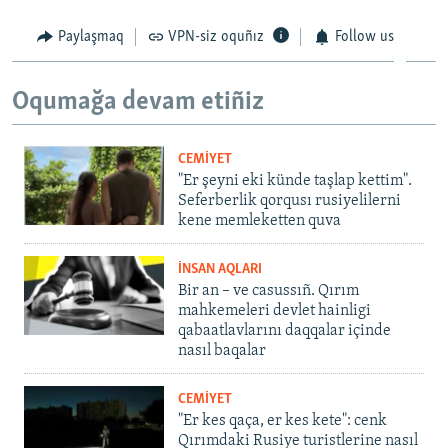
Paylaşmaq
VPN-siz oquñız
Follow us
Oqumağa devam etiñiz
CEMİYET
"Er şeyni eki künde taşlap kettim".
Seferberlik qorqusı rusiyelilerni
kene memleketten quva
İNSAN AQLARI
Bir an – ve casussıñ. Qırım
mahkemeleri devlet hainligi
qabaatlavlarını daqqalar içinde
nasıl baqalar
CEMİYET
"Er kes qaça, er kes kete": cenk
Qırımdaki Rusiye turistlerine nasıl