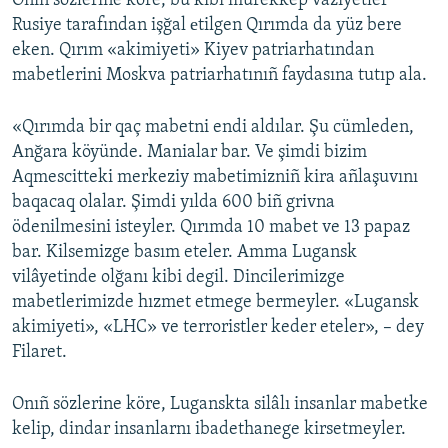
Onıñ sözlerine köre, bu kibi mürekkep vaziyetler
Rusiye tarafından işğal еtilgen Qırımda da yüz bere
Русский
eken. Qırım «akimiyeti» Kiyev patriarhatından
Українською
mabetlerini Moskva patriarhatınıñ faydasına tutıp ala.
QOŞULIÑIZ!
«Qırımda bir qaç mabetni endi aldılar. Şu cümleden,
Anğara köyünde. Manialar bar. Ve şimdi bizim
Aqmescitteki merkeziy mabetimizniñ kira añlaşuvını
baqacaq olalar. Şimdi yılda 600 biñ grivna
RFE/RS bütün saytları
ödenilmesini isteyler. Qırımda 10 mabet ve 13 papaz
bar. Kilsemizge basım eteler. Amma Lugansk
vilâyetinde olğanı kibi degil. Dincilerimizge
mabetlerimizde hızmet etmege bermeyler. «Lugansk
akimiyeti», «LHC» ve terroristler keder eteler», – dey
Filaret.
Onıñ sözlerine köre, Luganskta silâlı insanlar mabetke
kelip, dindar insanlarnı ibadethanege kirsetmeyler.