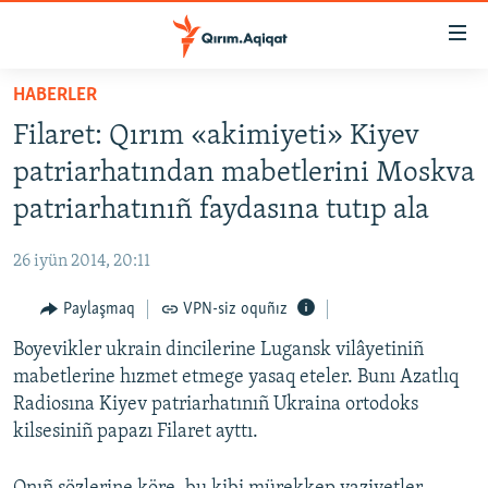
Link
açıqlığı
Esas
HABERLER
mündericege
HABERLER
Filaret: Qırım «akimiyeti» Kiyev
qaytmaq
SİYASET
Baş
patriarhatından mabetlerini Moskva
İQTİSADİYAT
navigatsiyağa
patriarhatınıñ faydasına tutıp ala
qaytmaq
CEMİYET
Qıdıruvğa
26 iyün 2014, 20:11
MEDENİYET
qaytmaq
Paylaşmaq
VPN-siz oquñız
İNSAN AQLARI
Boyevikler ukrain dincilerine Lugansk vilâyetiniñ
VİDEO
mabetlerine hızmet etmege yasaq eteler. Bunı Azatlıq
SÜRET
Radiosına Kiyev patriarhatınıñ Ukraina ortodoks
BLOGLAR
kilsesiniñ papazı Filaret ayttı.
FİKİR