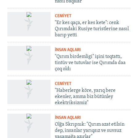
nasıl baqalar
CEMİYET
"Er kes qaça, er kes kete": cenk
Qırımdaki Rusiye turistlerine nasıl
barıp yetti
İNSAN AQLARI
"Qırım birdemligi" işini toqtattı,
tintüv ve tutuvlar ise Qırımda daa
çoq oldı
CEMİYET
"Haberlerge köre, yarıq bere
ekenler, amma biz bütünley
ekektriksizmiz"
İNSAN AQLARI
Olğa Skrıpnık: "Qırım azat etilsin
dep, insanlar yarıqsız ve suvsuz
yaşamağa azırlar"