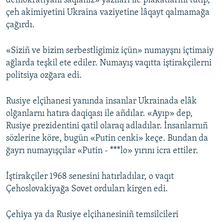
demokratiyanı saqlañız» yazıları ile plakatlarını tutıp,
çeh akimiyetini Ukraina vaziyetine lâqayt qalmamağa
Русский
çağırdı.
Українською
«Siziñ ve bizim serbestligimiz içün» numayşnı içtimaiy
QOŞULIÑIZ!
ağlarda teşkil ete ediler. Numayış vaqıtta iştirakçilerni
politsiya ozğara edi.
Rusiye elçihanesi yanında insanlar Ukrainada elâk
RFE/RS bütün saytları
olğanlarnı hatıra daqiqası ile añdılar. «Ayıp» dep,
Rusiye prezidentini qatil olaraq adladılar. İnsanlarnıñ
sözlerine köre, bugün «Putin cenki» keçe. Bundan da
ğayrı numayışçılar «Putin - ***lo» yırını icra ettiler.
İştirakçiler 1968 senesini hatırladılar, o vaqıt
Çehoslovakiyağa Sovet orduları kirgen edi.
Çehiya ya da Rusiye elçihanesiniñ temsilcileri