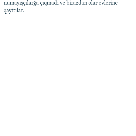
numayışçılarğa çıqmadı ve birazdan olar evlerine
qayttılar.