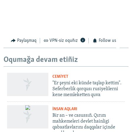
Paylaşmaq
VPN-siz oquñız
Follow us
Oqumağa devam etiñiz
CEMİYET
"Er şeyni eki künde taşlap kettim".
Seferberlik qorqusı rusiyelilerni
kene memleketten quva
İNSAN AQLARI
Bir an – ve casussıñ. Qırım
mahkemeleri devlet hainligi
qabaatlavlarını daqqalar içinde