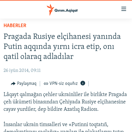
Link
açıqlığı
Esas
HABERLER
mündericege
HABERLER
Pragada Rusiye elçihanesi yanında
qaytmaq
SİYASET
Baş
Putin aqqında yırnı icra etip, onı
İQTİSADİYAT
navigatsiyağa
qatil olaraq adladılar
qaytmaq
CEMİYET
Qıdıruvğa
26 iyün 2014, 09:11
MEDENİYET
qaytmaq
Paylaşmaq
VPN-siz oquñız
İNSAN AQLARI
Lâqayt qalmağan çehler ukrainliler ile birlikte Pragada
VİDEO
çeh ükümeti binasından Çehiyada Rusiye elçihanesine
SÜRET
cayav yurdiler, dep bildire Azatlıq Radiosı.
BLOGLAR
İnsanlar ukrain timsalleri ve «Putinni toqtatıñ,
FİKİR