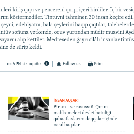
eri kiriş qapı ve pencereni qırıp, içeri kirdiler. İç bir vesi
nı köstermediler. Tintüvni tahminen 30 insan keçire edi.
 şeyni, edebiyatnı, bala şeylerini baqıp çıqtılar, talebelerde
 Tintüv soñuna yetkende, oquv yurtından müdir muavini A
isayarnı alıp kettiler. Medreseden ğayrı silâlı insanlar tintüv
sine de sürip keldi.
VPN-siz oquñız
Follow us
Print
İNSAN AQLARI
Bir an – ve casussıñ. Qırım
mahkemeleri devlet hainligi
qabaatlavlarını daqqalar içinde
nasıl baqalar