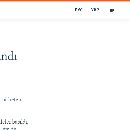
РУС
УКР
andı
 nisbeten
eler basıldı,
ı, em de