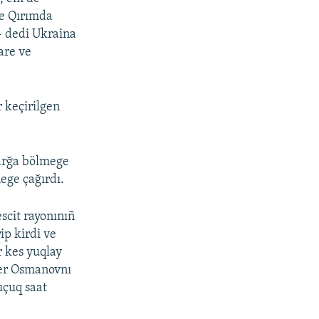
ve Qırımda
 – dedi Ukraina
are ve
r keçirilgen
larğa bölmege
ege çağırdı.
cit rayonınıñ
ip kirdi ve
r kes yuqlay
der Osmanovnı
buçuq saat