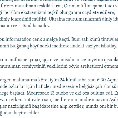
irler» musulman teşkilâtlarnı, Qırım müftini qabaatladı 
i ile islâm ekstremizmi teşkil olunğanını qayd ete ediler»,
iniy idaresiniñ müftisi, Ukraina musulmanlarınıñ diniy id
sınıñ reisi Said İsmailov.
 bu informatsion cenk amelge keçti. Bunı salı künü tintüvle
ınıñ Bulğanaq köyündeki medresesindeki vaziyet isbatlay.
ırım müftisine qarşı çıqqan ve musulman cemiyetini qısım
 musulman cemiyetiniñ vekillerini böyle areketlerni etmem
ergen malümatına köre, iyün 24 künü saba saat 6:30 Aqmes
de oğlanlar içün hafizler medresesine belgisiz şahıslar sür
mege başladı. Medresede 13 talebe ve eki oca buluna edi. E
 devam etken tintüvden soñ, medreseniñ müdir muavini Ay
şler nazirliginiñ baş idaresine alıp kettiler, mında onı bir 
udan keçire ediler.