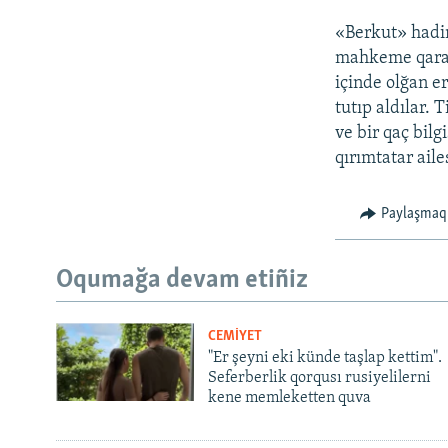
«Berkut» hadiml
mahkeme qararı
içinde olğan er
tutıp aldılar.
ve bir qaç bilg
qırımtatar aile
Paylaşmaq
Oqumağa devam etiñiz
CEMİYET
"Er şeyni eki künde taşlap kettim".
Seferberlik qorqusı rusiyelilerni
kene memleketten quva