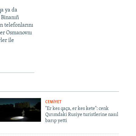
qa ya da
 Binanıñ
n telefonlarını
yder Osmanovnı
ler ile
CEMİYET
"Er kes qaça, er kes kete": cenk
Qırımdaki Rusiye turistlerine nasıl
barıp yetti