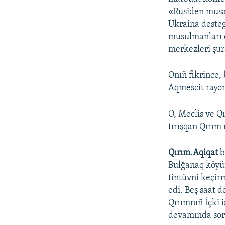
«Rusiden musaf
Ukraina desteg
musulmanları d
merkezleri şura
Onıñ fikrince,
Aqmescit rayon
O, Meclis ve Q
tırışqan Qırım
Qırım.Aqiqat
b
Bulğanaq köyün
tintüvni keçir
edi. Beş saat
Qırımnıñ İçki i
devamında sorğ