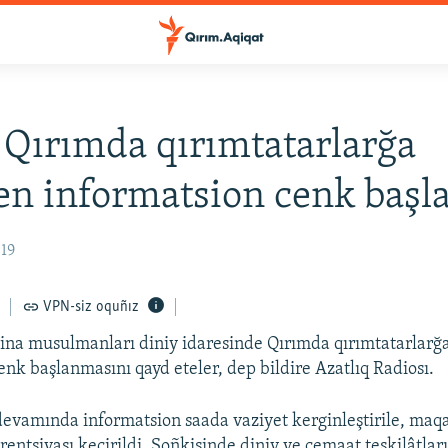
 Qırımda qırımtatarlarğa
en informatsion cenk başl
:19
VPN-siz oquñız
a musulmanları diniy idaresinde Qırımda qırımtatarlarğa
enk başlanmasını qayd eteler, dep bildire Azatlıq Radiosı.
evamında informatsion saada vaziyet kerginleştirile, maqal
entsiyası keçirildi. Soñkisinde diniy ve cemaat teşkilâtlar