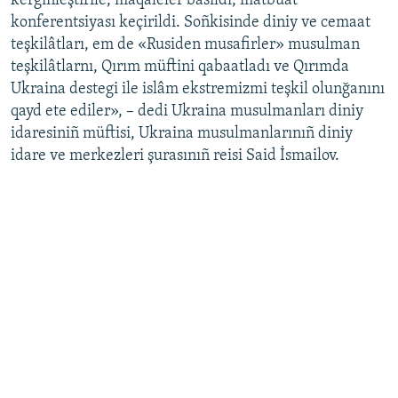
kerginleştirile, maqaleler basıldı, matbuat
konferentsiyası keçirildi. Soñkisinde diniy ve cemaat
Русский
teşkilâtları, em de «Rusiden musafirler» musulman
Українською
teşkilâtlarnı, Qırım müftini qabaatladı ve Qırımda
Ukraina destegi ile islâm ekstremizmi teşkil olunğanını
qayd ete ediler», – dedi Ukraina musulmanları diniy
QOŞULIÑIZ!
idaresiniñ müftisi, Ukraina musulmanlarınıñ diniy
idare ve merkezleri şurasınıñ reisi Said İsmailov.
RFE/RS bütün saytları