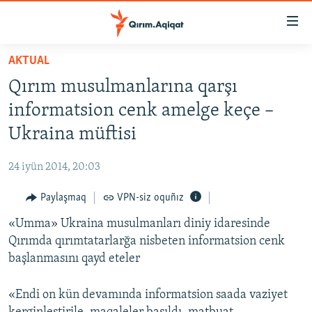
Link
açıqlığı
Esas
AKTUAL
mündericege
HABERLER
Qırım musulmanlarına qarşı
qaytmaq
SİYASET
Baş
informatsion cenk amelge keçe –
İQTİSADİYAT
navigatsiyağa
Ukraina müftisi
qaytmaq
CEMİYET
Qıdıruvğa
24 iyün 2014, 20:03
MEDENİYET
qaytmaq
Paylaşmaq
VPN-siz oquñız
İNSAN AQLARI
«Umma» Ukraina musulmanları diniy idaresinde
VİDEO
Qırımda qırımtatarlarğa nisbeten informatsion cenk
SÜRET
başlanmasını qayd eteler
BLOGLAR
«Endi on kün devamında informatsion saada vaziyet
FİKİR