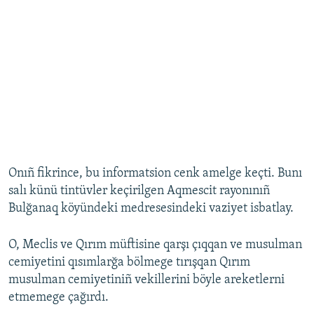
Onıñ fikrince, bu informatsion cenk amelge keçti. Bunı
salı künü tintüvler keçirilgen Aqmescit rayonınıñ
Bulğanaq köyündeki medresesindeki vaziyet isbatlay.
O, Meclis ve Qırım müftisine qarşı çıqqan ve musulman
cemiyetini qısımlarğa bölmege tırışqan Qırım
musulman cemiyetiniñ vekillerini böyle areketlerni
etmemege çağırdı.