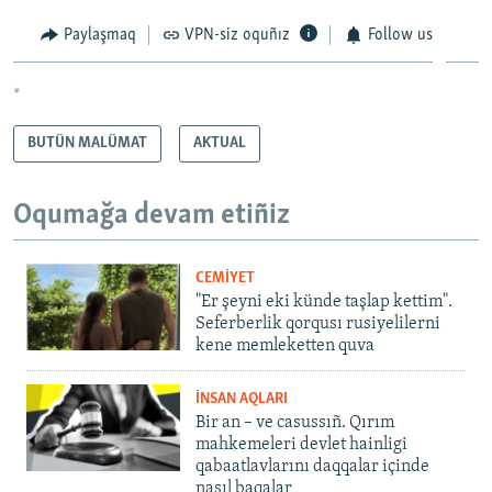
Paylaşmaq
VPN-siz oquñız
Follow us
*
BUTÜN MALÜMAT
AKTUAL
Oqumağa devam etiñiz
CEMİYET
"Er şeyni eki künde taşlap kettim".
Seferberlik qorqusı rusiyelilerni
kene memleketten quva
İNSAN AQLARI
Bir an – ve casussıñ. Qırım
mahkemeleri devlet hainligi
qabaatlavlarını daqqalar içinde
nasıl baqalar