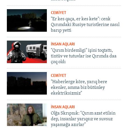
CEMİYET
"Er kes qaça, er kes kete": cenk
Qırımdaki Rusiye turistlerine nasıl
barıp yetti
İNSAN AQLARI
"Qırım birdemligi" işini toqtattı,
tintüv ve tutuvlar ise Qırımda daa
çoq oldı
CEMİYET
"Haberlerge köre, yarıq bere
ekenler, amma biz bütünley
ekektriksizmiz"
İNSAN AQLARI
Olğa Skrıpnık: "Qırım azat etilsin
dep, insanlar yarıqsız ve suvsuz
yaşamağa azırlar"