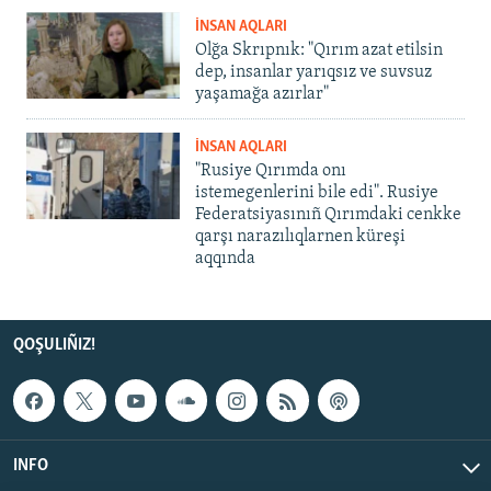
İNSAN AQLARI
Olğa Skrıpnık: "Qırım azat etilsin
dep, insanlar yarıqsız ve suvsuz
yaşamağa azırlar"
İNSAN AQLARI
"Rusiye Qırımda onı
istemegenlerini bile edi". Rusiye
Federatsiyasınıñ Qırımdaki cenkke
qarşı narazılıqlarnen küreşi
aqqında
QOŞULIÑIZ!
INFO