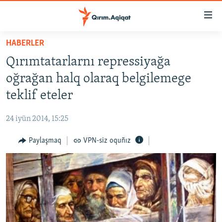
Link
açıqlığı
Esas
HABERLER
mündericege
HABERLER
Qırımtatarlarnı repressiyağa
qaytmaq
SİYASET
Baş
oğrağan halq olaraq belgilemege
İQTİSADİYAT
navigatsiyağa
teklif eteler
qaytmaq
CEMİYET
Qıdıruvğa
24 iyün 2014, 15:25
MEDENİYET
qaytmaq
Paylaşmaq
VPN-siz oquñız
İNSAN AQLARI
VİDEO
SÜRET
BLOGLAR
FİKİR