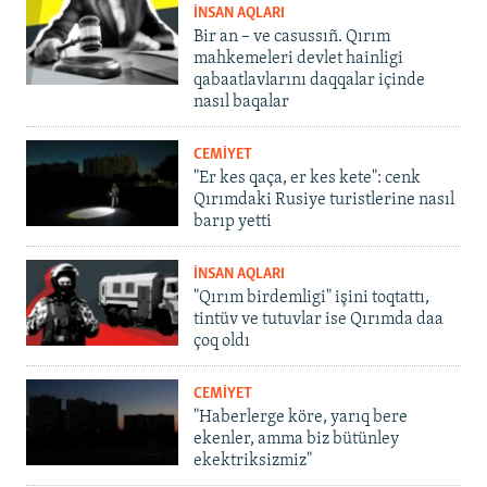
İNSAN AQLARI
Bir an – ve casussıñ. Qırım
mahkemeleri devlet hainligi
qabaatlavlarını daqqalar içinde
nasıl baqalar
CEMİYET
"Er kes qaça, er kes kete": cenk
Qırımdaki Rusiye turistlerine nasıl
barıp yetti
İNSAN AQLARI
"Qırım birdemligi" işini toqtattı,
tintüv ve tutuvlar ise Qırımda daa
çoq oldı
CEMİYET
"Haberlerge köre, yarıq bere
ekenler, amma biz bütünley
ekektriksizmiz"