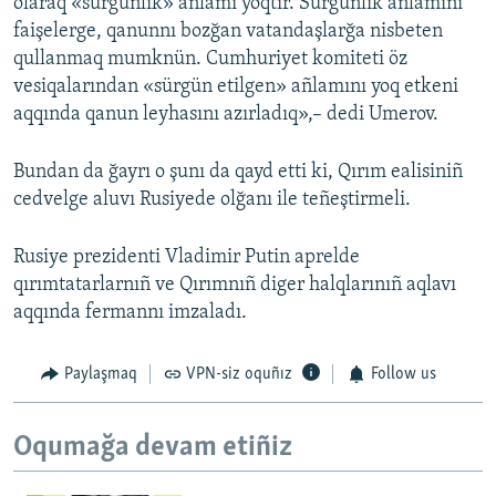
olaraq «sürgünlik» añlamı yoqtır. Sürgünlik añlamını
faişelerge, qanunnı bozğan vatandaşlarğa nisbeten
qullanmaq mumknün. Cumhuriyet komiteti öz
vesiqalarından «sürgün etilgen» añlamını yoq etkeni
aqqında qanun leyhasını azırladıq»,– dedi Umerov.
Bundan da ğayrı o şunı da qayd etti ki, Qırım ealisiniñ
cedvelge aluvı Rusiyede olğanı ile teñeştirmeli.
Rusiye prezidenti Vladimir Putin aprelde
qırımtatarlarnıñ ve Qırımnıñ diger halqlarınıñ aqlavı
aqqında fermannı imzaladı.
Paylaşmaq
VPN-siz oquñız
Follow us
Oqumağa devam etiñiz