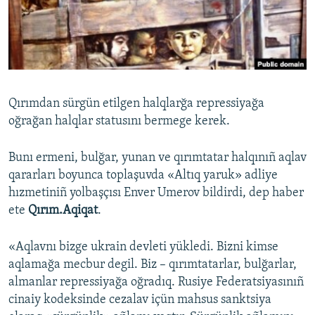
Русский
Українською
QOŞULIÑIZ!
Qırımdan sürgün etilgen halqlarğa repressiyağa
oğrağan halqlar statusını bermege kerek.
RFE/RS bütün saytları
Bunı ermeni, bulğar, yunan ve qırımtatar halqınıñ aqlav
qararları boyunca toplaşuvda «Altıq yaruk» adliye
hızmetiniñ yolbaşçısı Enver Umerov bildirdi, dep haber
ete
Qırım.Aqiqat
.
«Aqlavnı bizge ukrain devleti yükledi. Bizni kimse
aqlamağa mecbur degil. Biz – qırımtatarlar, bulğarlar,
almanlar repressiyağa oğradıq. Rusiye Federatsiyasınıñ
cinaiy kodeksinde cezalav içün mahsus sanktsiya