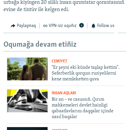
urbağa kiyingen 20 silâlı insan qırımtatar qorantasınıñ
evine de tintüv ile kelgen edi.
Paylaşmaq
VPN-siz oquñız
Follow us
Oqumağa devam etiñiz
CEMİYET
"Er şeyni eki künde taşlap kettim".
Seferberlik qorqusı rusiyelilerni
kene memleketten quva
İNSAN AQLARI
Bir an – ve casussıñ. Qırım
mahkemeleri devlet hainligi
qabaatlavlarını daqqalar içinde
nasıl baqalar