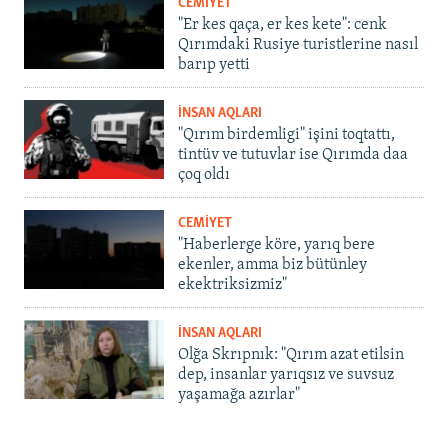
CEMİYET
"Er kes qaça, er kes kete": cenk
Qırımdaki Rusiye turistlerine nasıl
barıp yetti
İNSAN AQLARI
"Qırım birdemligi" işini toqtattı,
tintüv ve tutuvlar ise Qırımda daa
çoq oldı
CEMİYET
"Haberlerge köre, yarıq bere
ekenler, amma biz bütünley
ekektriksizmiz"
İNSAN AQLARI
Olğa Skrıpnık: "Qırım azat etilsin
dep, insanlar yarıqsız ve suvsuz
yaşamağa azırlar"