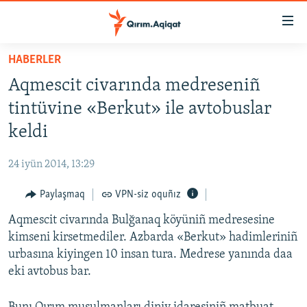
Link
açıqlığı
Esas
HABERLER
mündericege
HABERLER
Aqmescit civarında medreseniñ
qaytmaq
SİYASET
Baş
tintüvine «Berkut» ile avtobuslar
İQTİSADİYAT
navigatsiyağa
keldi
qaytmaq
CEMİYET
Qıdıruvğa
24 iyün 2014, 13:29
MEDENİYET
qaytmaq
Paylaşmaq
VPN-siz oquñız
İNSAN AQLARI
Aqmescit civarında Bulğanaq köyüniñ medresesine
VİDEO
kimseni kirsetmediler. Azbarda «Berkut» hadimleriniñ
SÜRET
urbasına kiyingen 10 insan tura. Medrese yanında daa
BLOGLAR
eki avtobus bar.
FİKİR