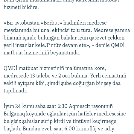
Bunı Qırım musulmanları diniy idaresiniñ matbuat
hızmeti bildire.
Русский
Українською
«Bir avtobustan «Berkut» hadimleri medrese
meydanında buluna, ekincisi tolu tura. Medrese yanına
QOŞULIÑIZ!
binanıñ içinde bulunğan balalar içün qasevet çekken
yerli insanlar kele.Tintüv devam ete», – denile QMDİ
matbuat hızmetiniñ beyanatında.
RFE/RS bütün saytları
QMDİ matbuat hızmetiniñ malümatına köre,
medresede 13 talebe ve 2 oca buluna. Yerli cemaatnıñ
vekili aytqanı kibi, şimdi şübe doğurğan bir şey daa
tapılmadı.
İyün 24 künü saba saat 6:30 Aqmescit rayonınıñ
Bulğanaq köyünde oğlanlar içün hafizler medresesine
belgisiz şahıslar sürip kirdi ve tintüvni keçirmege
başladı. Bundan evel, saat 6:00 kamuflâj ve adiy