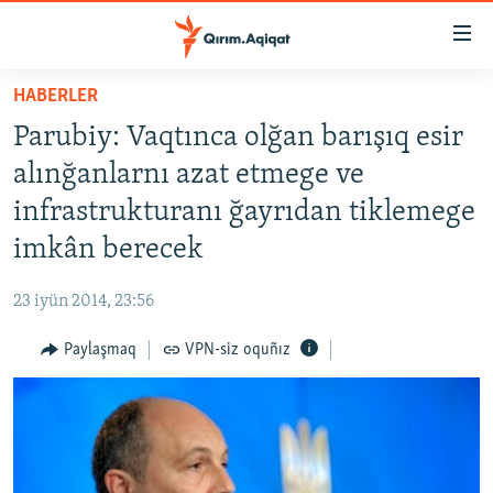
Link
açıqlığı
Esas
HABERLER
mündericege
HABERLER
Parubiy: Vaqtınca olğan barışıq esir
qaytmaq
SİYASET
Baş
alınğanlarnı azat etmege ve
İQTİSADİYAT
navigatsiyağa
infrastrukturanı ğayrıdan tiklemege
qaytmaq
CEMİYET
imkân berecek
Qıdıruvğa
MEDENİYET
qaytmaq
23 iyün 2014, 23:56
İNSAN AQLARI
Paylaşmaq
VPN-siz oquñız
VİDEO
SÜRET
BLOGLAR
FİKİR