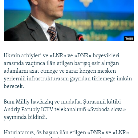
Русский
Українською
QOŞULIÑIZ!
Ukrain arbiyleri ve «LNR» ve «DNR» boyevikleri
arasında vaqtınca ilân etilgen barışıq esir alınğan
RFE/RS bütün saytları
adamlarnı azat etmege ve zarar körgen mesken
yerlerniñ infrastrukturasını ğayrıdan tiklemege imkân
berecek.
Bunı Milliy havfsızlıq ve mudafaa Şurasınıñ kâtibi
Andriy Parubiy ICTV telekanalınıñ «Svoboda slova»
yayınında bildirdi.
Hatırlatamız, öz başına ilân etilgen «DNR» ve «LNR»