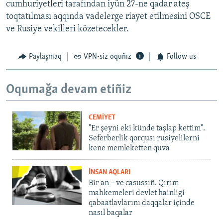
cumhuriyetleri tarafından iyün 27-ne qadar ateş
toqtatılması aqqında vadelerge riayet etilmesini OSCE
ve Rusiye vekilleri közetecekler.
Paylaşmaq
VPN-siz oquñız
Follow us
Oqumağa devam etiñiz
CEMİYET
"Er şeyni eki künde taşlap kettim".
Seferberlik qorqusı rusiyelilerni
kene memleketten quva
İNSAN AQLARI
Bir an – ve casussıñ. Qırım
mahkemeleri devlet hainligi
qabaatlavlarını daqqalar içinde
nasıl baqalar