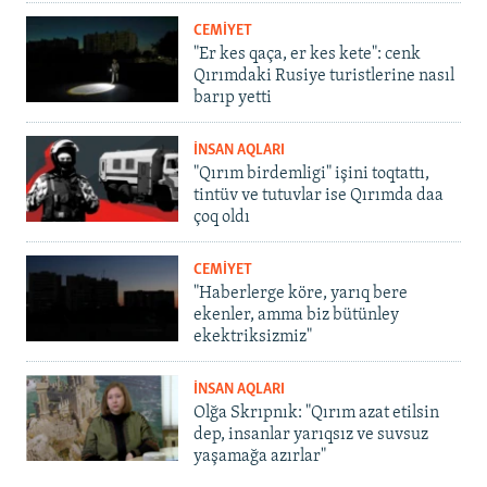
CEMİYET
"Er kes qaça, er kes kete": cenk
Qırımdaki Rusiye turistlerine nasıl
barıp yetti
İNSAN AQLARI
"Qırım birdemligi" işini toqtattı,
tintüv ve tutuvlar ise Qırımda daa
çoq oldı
CEMİYET
"Haberlerge köre, yarıq bere
ekenler, amma biz bütünley
ekektriksizmiz"
İNSAN AQLARI
Olğa Skrıpnık: "Qırım azat etilsin
dep, insanlar yarıqsız ve suvsuz
yaşamağa azırlar"