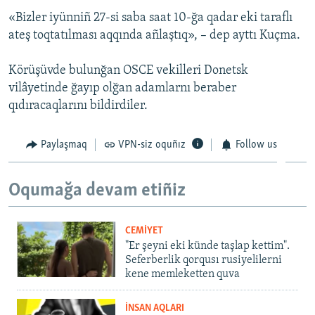
«Bizler iyünniñ 27-si saba saat 10-ğa qadar eki taraflı
ateş toqtatılması aqqında añlaştıq», – dep ayttı Kuçma.
Körüşüvde bulunğan OSCE vekilleri Donetsk
vilâyetinde ğayıp olğan adamlarnı beraber
qıdıracaqlarını bildirdiler.
Paylaşmaq
VPN-siz oquñız
Follow us
Oqumağa devam etiñiz
CEMİYET
"Er şeyni eki künde taşlap kettim".
Seferberlik qorqusı rusiyelilerni
kene memleketten quva
İNSAN AQLARI