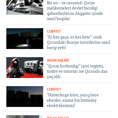
Bir an – ve casussıñ. Qırım
mahkemeleri devlet hainligi
qabaatlavlarını daqqalar içinde
nasıl baqalar
CEMİYET
"Er kes qaça, er kes kete": cenk
Qırımdaki Rusiye turistlerine nasıl
barıp yetti
İNSAN AQLARI
"Qırım birdemligi" işini toqtattı,
tintüv ve tutuvlar ise Qırımda daa
çoq oldı
CEMİYET
"Haberlerge köre, yarıq bere
ekenler, amma biz bütünley
ekektriksizmiz"