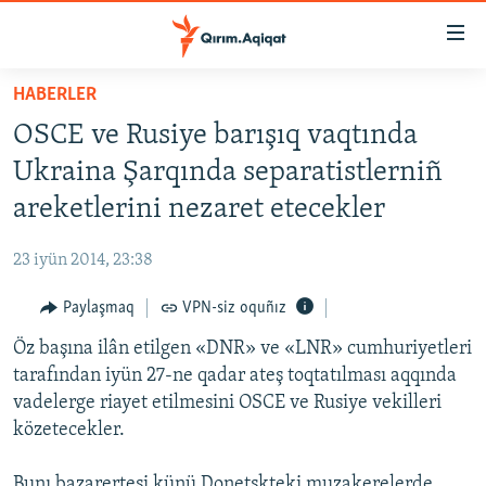
Link
açıqlığı
Esas
HABERLER
mündericege
HABERLER
OSCE ve Rusiye barışıq vaqtında
qaytmaq
SİYASET
Baş
Ukraina Şarqında separatistlerniñ
İQTİSADİYAT
navigatsiyağa
areketlerini nezaret etecekler
qaytmaq
CEMİYET
Qıdıruvğa
23 iyün 2014, 23:38
MEDENİYET
qaytmaq
Paylaşmaq
VPN-siz oquñız
İNSAN AQLARI
Öz başına ilân etilgen «DNR» ve «LNR» cumhuriyetleri
VİDEO
tarafından iyün 27-ne qadar ateş toqtatılması aqqında
SÜRET
vadelerge riayet etilmesini OSCE ve Rusiye vekilleri
BLOGLAR
közetecekler.
FİKİR
Bunı bazarertesi künü Donetskteki muzakerelerde