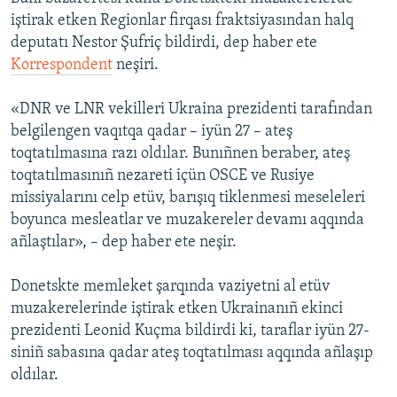
iştirak etken Regionlar firqası fraktsiyasından halq
Русский
deputatı Nestor Şufriç bildirdi, dep haber ete
Українською
Korrespondent
neşiri.
«DNR ve LNR vekilleri Ukraina prezidenti tarafından
QOŞULIÑIZ!
belgilengen vaqıtqa qadar – iyün 27 – ateş
toqtatılmasına razı oldılar. Bunıñnen beraber, ateş
toqtatılmasınıñ nezareti içün OSCE ve Rusiye
RFE/RS bütün saytları
missiyalarını celp etüv, barışıq tiklenmesi meseleleri
boyunca mesleatlar ve muzakereler devamı aqqında
añlaştılar», – dep haber ete neşir.
Donetskte memleket şarqında vaziyetni al etüv
muzakerelerinde iştirak etken Ukrainanıñ ekinci
prezidenti Leonid Kuçma bildirdi ki, taraflar iyün 27-
siniñ sabasına qadar ateş toqtatılması aqqında añlaşıp
oldılar.