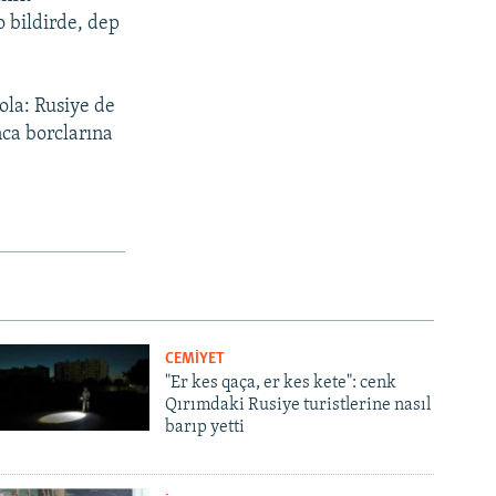
o bildirde, dep
ola: Rusiye de
ca borclarına
CEMİYET
"Er kes qaça, er kes kete": cenk
Qırımdaki Rusiye turistlerine nasıl
barıp yetti