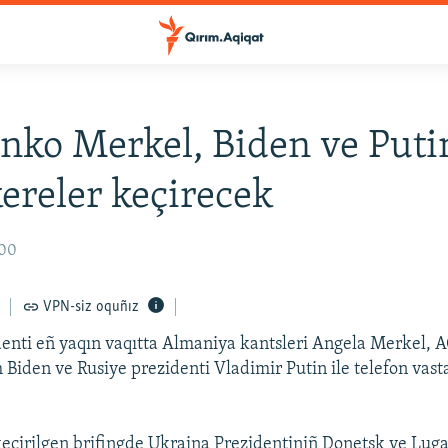
nko Merkel, Biden ve Putin
reler keçirecek
:00
VPN-siz oquñız
enti eñ yaqın vaqıtta Almaniya kantsleri Angela Merkel, 
 Biden ve Rusiye prezidenti Vladimir Putin ile telefon vast
eçirilgen brifingde Ukraina Prezidentiniñ Donetsk ve Lug