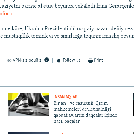
vaziyetni barışıq al etüv boyunca vekâletli İrina Geraşçenk
inform
.
nine köre, Ukraina Prezidentiniñ noqtaiy nazarı deñişmez 
 mustaqillik teminlevi ve sıñırlarğa toqunmamazlıq boyun
VPN-siz oquñız
Follow us
Print
İNSAN AQLARI
Bir an – ve casussıñ. Qırım
mahkemeleri devlet hainligi
qabaatlavlarını daqqalar içinde
nasıl baqalar