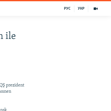
РУС
УКР
 ile
AQŞ prezident
asınen
ansk