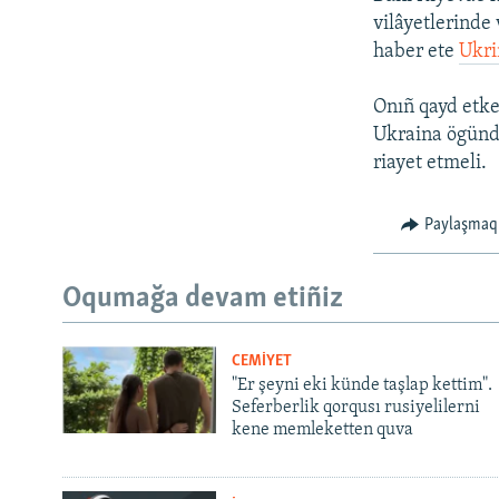
vilâyetlerinde 
haber ete
Ukr
Onıñ qayd etke
Ukraina ögünde
riayet etmeli.
Paylaşmaq
Oqumağa devam etiñiz
CEMİYET
"Er şeyni eki künde taşlap kettim".
Seferberlik qorqusı rusiyelilerni
kene memleketten quva