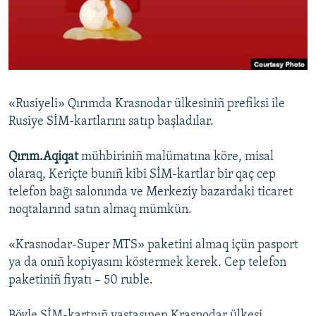
Русский
Українською
QOŞULIÑIZ!
«Rusiyeli» Qırımda Krasnodar ülkesiniñ prefiksi ile
Rusiye SİM-kartlarını satıp başladılar.
RFE/RS bütün saytları
Qırım.Aqiqat
mühbiriniñ malümatına köre, misal
olaraq, Keriçte bunıñ kibi SİM-kartlar bir qaç cep
telefon bağı salonında ve Merkeziy bazardaki ticaret
noqtalarınd satın almaq mümkün.
«Krasnodar-Super MTS» paketini almaq içün pasport
ya da onıñ kopiyasını köstermek kerek. Cep telefon
paketiniñ fiyatı – 50 ruble.
Böyle SİM-kartnıñ vastasınen Krasnodar ülkesi,