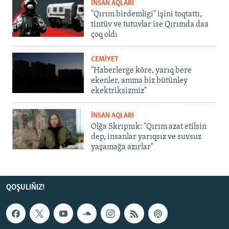
İNSAN AQLARI
"Qırım birdemligi" işini toqtattı,
tintüv ve tutuvlar ise Qırımda daa
çoq oldı
CEMİYET
"Haberlerge köre, yarıq bere
ekenler, amma biz bütünley
ekektriksizmiz"
İNSAN AQLARI
Olğa Skrıpnık: "Qırım azat etilsin
dep, insanlar yarıqsız ve suvsuz
yaşamağa azırlar"
QOŞULIÑIZ!