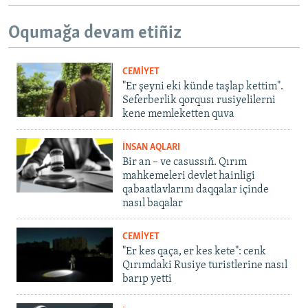
Oqumağa devam etiñiz
CEMİYET
"Er şeyni eki künde taşlap kettim".
Seferberlik qorqusı rusiyelilerni
kene memleketten quva
İNSAN AQLARI
Bir an – ve casussıñ. Qırım
mahkemeleri devlet hainligi
qabaatlavlarını daqqalar içinde
nasıl baqalar
CEMİYET
"Er kes qaça, er kes kete": cenk
Qırımdaki Rusiye turistlerine nasıl
barıp yetti