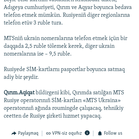
Adıgeya cumhuriyeti, Qırım ve Aqyar boyunca bedava
telefon etmek mümkün. Rusiyeniñ diger regionlarına
telefon etüv 3 ruble tura.
MTSniñ ukrain nomeralarına telefon etmek içün bir
daqqada 2,5 ruble tölemek kerek, diger ukrain
nomeralarına ise – 9,5 ruble.
Rusiyede SİM-kartlarnı pasportlar boyunca satmaq
adiy bir şeydir.
Qırım.Aqiqat
bildirgeni kibi, Qırımda satılğan MTS
Rusiye operatorınıñ SİM-kartları «MTS Ukraina»
operatorınıñ ağında roumingde çalışacaq, tehnikiy
ceetten de Rusiye şirketi hızmet yapacaq.
Paylaşmaq
VPN-siz oquñız
Follow us