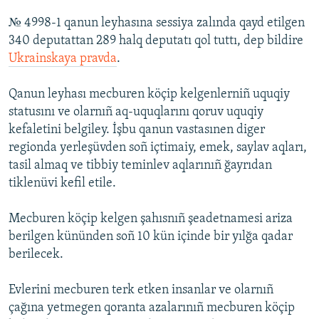
№ 4998-1 qanun leyhasına sessiya zalında qayd etilgen
Русский
340 deputattan 289 halq deputatı qol tuttı, dep bildire
Українською
Ukrainskaya pravda
.
QOŞULIÑIZ!
Qanun leyhası mecburen köçip kelgenlerniñ uquqiy
statusını ve olarnıñ aq-uquqlarını qoruv uquqiy
kefaletini belgiley. İşbu qanun vastasınen diger
regionda yerleşüvden soñ içtimaiy, emek, saylav aqları,
RFE/RS bütün saytları
tasil almaq ve tibbiy teminlev aqlarınıñ ğayrıdan
tiklenüvi kefil etile.
Mecburen köçip kelgen şahısnıñ şeadetnamesi ariza
berilgen kününden soñ 10 kün içinde bir yılğa qadar
berilecek.
Evlerini mecburen terk etken insanlar ve olarnıñ
çağına yetmegen qoranta azalarınıñ mecburen köçip