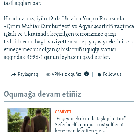
tasil aqqları bar.
Hatırlatamız, iyün 19-da Ukraina Yuqarı Radasında
«Qırım Muhtar Cumhuriyeti ve Aqyar şeeriniñ vaqtınca
işğali ve Ukrainada keçirilgen terrorizmge qarşı
tedbirlernen bağlı vaziyetten sebep yaşav yerlerini terk
etmege mecbur olğan şahıslarnıñ uquqiy statusı
aqqında» 4998-1 qanun leyhasını qayd ettiler.
Paylaşmaq
VPN-siz oquñız
Follow us
Oqumağa devam etiñiz
CEMİYET
"Er şeyni eki künde taşlap kettim".
Seferberlik qorqusı rusiyelilerni
kene memleketten quva