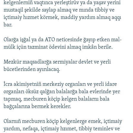
kelgenlerniñ vaqtınca yerleştirüv ya da yaşav yerini
mustaqil şekilde saylap almaq ve mında tibbiy ve
içtimaiy hızmet körmek, maddiy yardım almaq aqqı
bar.
Olarğa işğal ya da ATO neticesinde ğayıp etken mal-
mülk içün tazminat ödevini almaq imkân berile.
Mezkür maqsadlarğa sermiyalar devlet ve yerli
bücetlerinden ayırılacaq.
İcra akimiyetniñ merkeziy organları ve yerli idare
organları öksüz qalğan balalarğa bala evlerinde yer
tapmaq, mecburen köçip kelgen balalarnı bala
bağçalarına bermek kerekler.
Olarnıñ mecburen köçip kelgenlerge emek, içtimaiy
yardım, nefaqa, içtimaiy hzımet, tibbiy teminlev ve