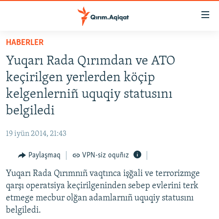
Link
açıqlığı
Esas
HABERLER
mündericege
HABERLER
Yuqarı Rada Qırımdan ve ATO
qaytmaq
SİYASET
Baş
keçirilgen yerlerden köçip
İQTİSADİYAT
navigatsiyağa
kelgenlerniñ uquqiy statusını
qaytmaq
CEMİYET
belgiledi
Qıdıruvğa
MEDENİYET
qaytmaq
19 iyün 2014, 21:43
İNSAN AQLARI
Paylaşmaq
VPN-siz oquñız
VİDEO
Yuqarı Rada Qırımnıñ vaqtınca işğali ve terrorizmge
SÜRET
qarşı operatsiya keçirilgeninden sebep evlerini terk
BLOGLAR
etmege mecbur olğan adamlarnıñ uquqiy statusını
belgiledi.
FİKİR