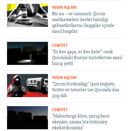
İNSAN AQLARI
Bir an – ve casussıñ. Qırım
mahkemeleri devlet hainligi
qabaatlavlarını daqqalar içinde
nasıl baqalar
CEMİYET
"Er kes qaça, er kes kete": cenk
Qırımdaki Rusiye turistlerine nasıl
barıp yetti
İNSAN AQLARI
"Qırım birdemligi" işini toqtattı,
tintüv ve tutuvlar ise Qırımda daa
çoq oldı
CEMİYET
"Haberlerge köre, yarıq bere
ekenler, amma biz bütünley
ekektriksizmiz"