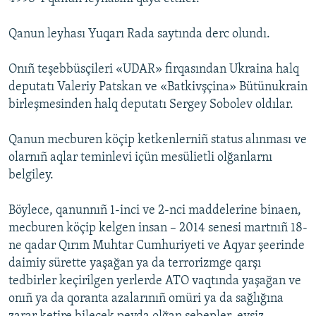
Русский
Qanun leyhası Yuqarı Rada saytında derc olundı.
Українською
Onıñ teşebbüsçileri «UDAR» firqasından Ukraina halq
deputatı Valeriy Patskan ve «Batkivşçina» Bütünukrain
QOŞULIÑIZ!
birleşmesinden halq deputatı Sergey Sobolev oldılar.
Qanun mecburen köçip ketkenlerniñ status alınması ve
RFE/RS bütün saytları
olarnıñ aqlar teminlevi içün mesülietli olğanlarnı
belgiley.
Böylece, qanunnıñ 1-inci ve 2-nci maddelerine binaen,
mecburen köçip kelgen insan – 2014 senesi martnıñ 18-
ne qadar Qırım Muhtar Cumhuriyeti ve Aqyar şeerinde
daimiy sürette yaşağan ya da terrorizmge qarşı
tedbirler keçirilgen yerlerde ATO vaqtında yaşağan ve
onıñ ya da qoranta azalarınıñ omüri ya da sağlığına