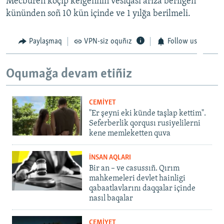
Mecburen köçip kelgenniñ vesiqası ariza berilgen
kününden soñ 10 kün içinde ve 1 yılğa berilmeli.
Paylaşmaq
VPN-siz oquñız
Follow us
Oqumağa devam etiñiz
CEMİYET
"Er şeyni eki künde taşlap kettim".
Seferberlik qorqusı rusiyelilerni
kene memleketten quva
İNSAN AQLARI
Bir an – ve casussıñ. Qırım
mahkemeleri devlet hainligi
qabaatlavlarını daqqalar içinde
nasıl baqalar
CEMİYET