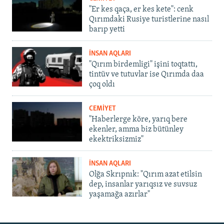
"Er kes qaça, er kes kete": cenk
Qırımdaki Rusiye turistlerine nasıl
barıp yetti
İNSAN AQLARI
"Qırım birdemligi" işini toqtattı,
tintüv ve tutuvlar ise Qırımda daa
çoq oldı
CEMİYET
"Haberlerge köre, yarıq bere
ekenler, amma biz bütünley
ekektriksizmiz"
İNSAN AQLARI
Olğa Skrıpnık: "Qırım azat etilsin
dep, insanlar yarıqsız ve suvsuz
yaşamağa azırlar"