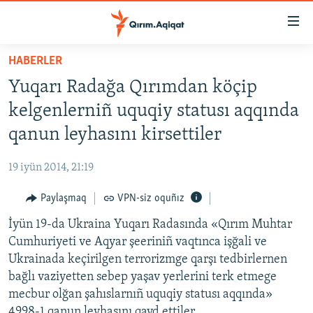
Link
açıqlığı
Esas
HABERLER
mündericege
HABERLER
Yuqarı Radağa Qırımdan köçip
qaytmaq
SİYASET
Baş
kelgenlerniñ uquqiy statusı aqqında
İQTİSADİYAT
navigatsiyağa
qanun leyhasını kirsettiler
qaytmaq
CEMİYET
Qıdıruvğa
19 iyün 2014, 21:19
MEDENİYET
qaytmaq
Paylaşmaq
VPN-siz oquñız
İNSAN AQLARI
İyün 19-da Ukraina Yuqarı Radasında «Qırım Muhtar
VİDEO
Cumhuriyeti ve Aqyar şeeriniñ vaqtınca işğali ve
SÜRET
Ukrainada keçirilgen terrorizmge qarşı tedbirlernen
BLOGLAR
bağlı vaziyetten sebep yaşav yerlerini terk etmege
mecbur olğan şahıslarnıñ uquqiy statusı aqqında»
FİKİR
4998-1 qanun leyhasını qayd ettiler.