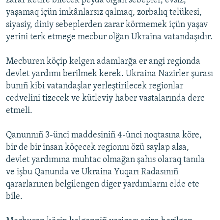
zarar ketire bilecek peyda olğan sebepler, evsiz,
yaşamaq içün imkânlarsız qalmaq, zorbalıq telükesi,
siyasiy, diniy sebeplerden zarar körmemek içün yaşav
yerini terk etmege mecbur olğan Ukraina vatandaşıdır.
Mecburen köçip kelgen adamlarğa er angi regionda
devlet yardımı berilmek kerek. Ukraina Nazirler şurası
bunıñ kibi vatandaşlar yerleştirilecek regionlar
cedvelini tizecek ve kütleviy haber vastalarında derc
etmeli.
Qanunnıñ 3-ünci maddesiniñ 4-ünci noqtasına köre,
bir de bir insan köçecek regionnı özü saylap alsa,
devlet yardımına muhtac olmağan şahıs olaraq tanıla
ve işbu Qanunda ve Ukraina Yuqarı Radasınıñ
qararlarınen belgilengen diger yardımlarnı elde ete
bile.