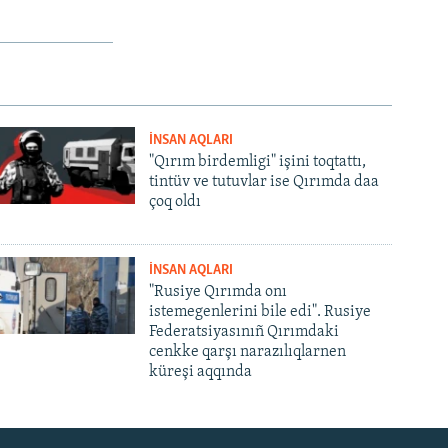
İNSAN AQLARI
"Qırım birdemligi" işini toqtattı,
tintüv ve tutuvlar ise Qırımda daa
çoq oldı
İNSAN AQLARI
"Rusiye Qırımda onı
istemegenlerini bile edi". Rusiye
Federatsiyasınıñ Qırımdaki
cenkke qarşı narazılıqlarnen
küreşi aqqında