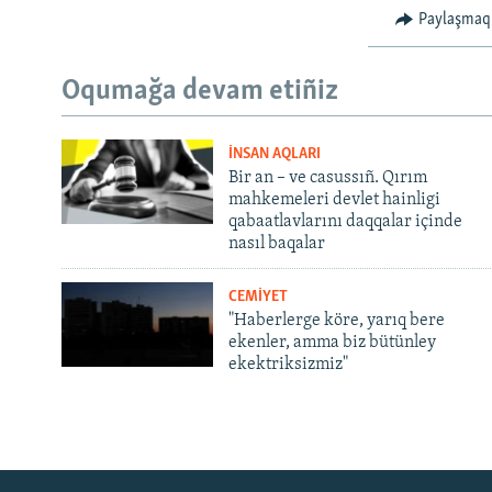
Paylaşmaq
Oqumağa devam etiñiz
İNSAN AQLARI
Bir an – ve casussıñ. Qırım
mahkemeleri devlet hainligi
qabaatlavlarını daqqalar içinde
nasıl baqalar
CEMİYET
"Haberlerge köre, yarıq bere
ekenler, amma biz bütünley
ekektriksizmiz"
Русский