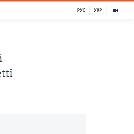
РУС
УКР
ñ
tti