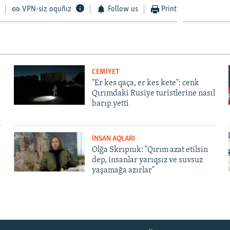
VPN-siz oquñız
Follow us
Print
CEMİYET
"Er kes qaça, er kes kete": cenk
Qırımdaki Rusiye turistlerine nasıl
barıp yetti
İNSAN AQLARI
Olğa Skrıpnık: "Qırım azat etilsin
dep, insanlar yarıqsız ve suvsuz
yaşamağa azırlar"