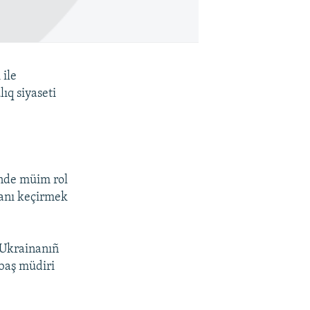
 ile
ıq siyaseti
inde müim rol
yanı keçirmek
 Ukrainanıñ
 baş müdiri