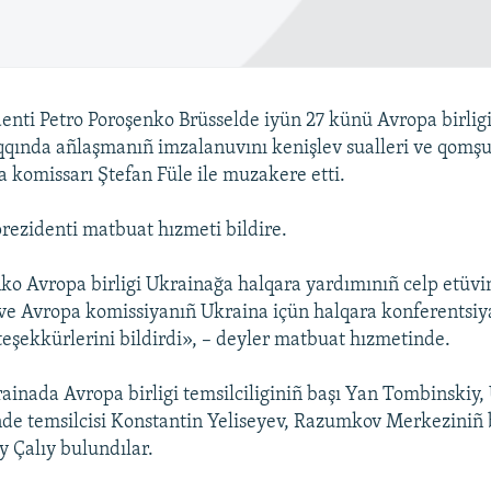
enti Petro Poroşenko Brüsselde iyün 27 künü Avropa birligi
aqqında añlaşmanıñ imzalanuvını kenişlev sualleri ve qomşul
 komissarı Ştefan Füle ile muzakere etti.
rezidenti matbuat hızmeti bildire.
ko Avropa birligi Ukrainağa halqara yardımınıñ celp etüv
ve Avropa komissiyanıñ Ukraina içün halqara konferentsi
 teşekkürlerini bildirdi», – deyler matbuat hızmetinde.
inada Avropa birligi temsilciliginiñ başı Yan Tombinskiy,
nde temsilcisi Konstantin Yeliseyev, Razumkov Merkeziniñ
y Çalıy bulundılar.