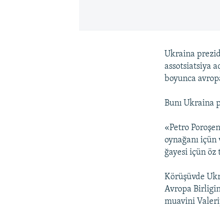
Ukraina prezid
assotsiatsiya 
boyunca avropa
Bunı Ukraina p
«Petro Poroşen
oynağanı içün 
ğayesi içün öz
Körüşüvde Ukra
Avropa Birligi
muavini Valeri