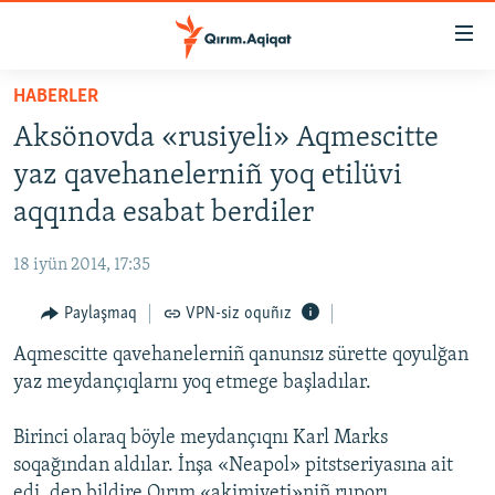
Link
açıqlığı
Esas
HABERLER
mündericege
HABERLER
Aksönovda «rusiyeli» Aqmescitte
qaytmaq
SİYASET
Baş
yaz qavehanelerniñ yoq еtilüvi
İQTİSADİYAT
navigatsiyağa
aqqında esabat berdiler
qaytmaq
CEMİYET
Qıdıruvğa
18 iyün 2014, 17:35
MEDENİYET
qaytmaq
Paylaşmaq
VPN-siz oquñız
İNSAN AQLARI
Aqmescitte qavehanelerniñ qanunsız sürette qoyulğan
VİDEO
yaz meydançıqlarnı yoq etmege başladılar.
SÜRET
BLOGLAR
Birinci olaraq böyle meydançıqnı Karl Marks
soqağından aldılar. İnşa «Neapol» pitstseriyasınа ait
FİKİR
edi, dep bildire Qırım «akimiyeti»niñ ruporı