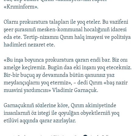
«Krıminform».
Русский
Українською
Olarnı prokuratura talapları ile yoq eteler. Bu vazifeni
şeer şurasınıñ mesken-kommunal hocalığınıñ idaresi
eda ete. Tertip-nizamnı Qırım halq imayesi ve politsiya
QOŞULIÑIZ!
hadimleri nezaret ete.
«Bu inşa boyunca prokuratura qararı endi bar. Biz onı
RFE/RS bütün saytları
amelge keçiremiz. Bugün daa eki inşanı yoq etecekmiz.
Bir-bir buçuq ay devamında bütün qanunsız yaz
meydançıqlarnı yoq etermiz», – dedi Qırım «baş nazir
muavini yardımcısı» Vladimir Garnaçuk.
Garnaçuknıñ sözlerine köre, Qırım akimiyetinde
insanlarnıñ öz istegi ile qoyulğan obyektlerniñ yoq
etilüvi aqqında qarar azırlaylar.