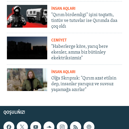
İNSAN AQLARI
"Qırım birdemligi" işini toqtattı,
tintüv ve tutuvlar ise Qırımda daa
çoq oldı
CEMİYET
"Haberlerge köre, yarıq bere
ekenler, amma biz bütünley
ekektriksizmiz"
İNSAN AQLARI
Olğa Skrıpnık: "Qırım azat etilsin
dep, insanlar yarıqsız ve suvsuz
yaşamağa azırlar"
QOŞULIÑIZ!