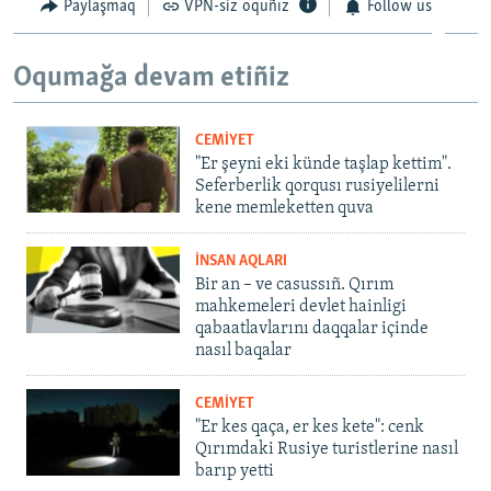
Paylaşmaq
VPN-siz oquñız
Follow us
Oqumağa devam etiñiz
CEMİYET
"Er şeyni eki künde taşlap kettim".
Seferberlik qorqusı rusiyelilerni
kene memleketten quva
İNSAN AQLARI
Bir an – ve casussıñ. Qırım
mahkemeleri devlet hainligi
qabaatlavlarını daqqalar içinde
nasıl baqalar
CEMİYET
"Er kes qaça, er kes kete": cenk
Qırımdaki Rusiye turistlerine nasıl
barıp yetti