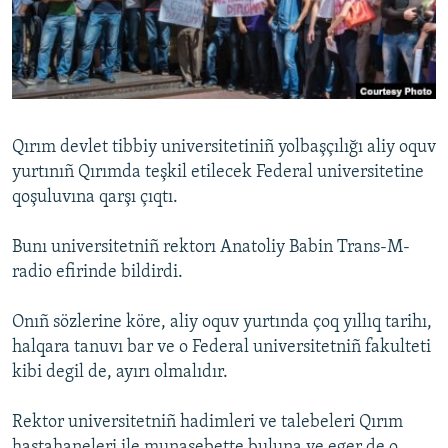
Русский
Українською
QOŞULIÑIZ!
Qırım devlet tibbiy universitetiniñ yolbaşçılığı aliy oquv
yurtınıñ Qırımda teşkil etilecek Federal universitetine
qoşuluvına qarşı çıqtı.
RFE/RS bütün saytları
Bunı universitetniñ rektorı Anatoliy Babin Trans-M-
radio efirinde bildirdi.
Onıñ sözlerine köre, aliy oquv yurtında çoq yıllıq tarihı,
halqara tanuvı bar ve o Federal universitetniñ fakulteti
kibi degil de, ayırı olmalıdır.
Rektor universitetniñ hadimleri ve talebeleri Qırım
hastahaneleri ile munasebette buluna ve eger de o