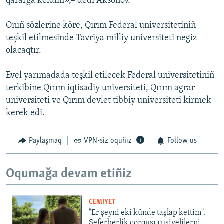
qararğa keldim»,– dedi Aksönov.
Onıñ sözlerine köre, Qırım Federal universitetiniñ
teşkil etilmesinde Tavriya milliy universiteti negiz
olacaqtır.
Evel yarımadada teşkil etilecek Federal universitetiniñ
terkibine Qırım iqtisadiy universiteti, Qırım agrar
universiteti ve Qırım devlet tibbiy universiteti kirmek
kerek edi.
Paylaşmaq
VPN-siz oquñız
Follow us
Oqumağa devam etiñiz
CEMİYET
"Er şeyni eki künde taşlap kettim".
Seferberlik qorqusı rusiyelilerni