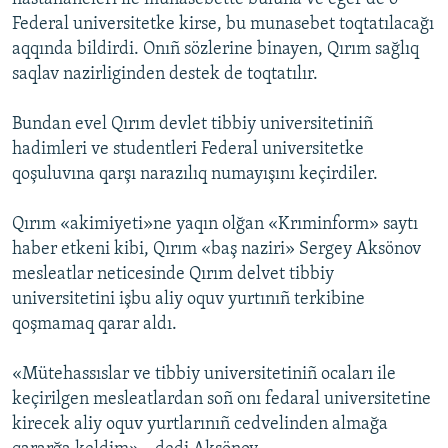
Federal universitetke kirse, bu munasebet toqtatılacağı
aqqında bildirdi. Onıñ sözlerine binayen, Qırım sağlıq
saqlav nazirliginden destek de toqtatılır.
Bundan evel Qırım devlet tibbiy universitetiniñ
hadimleri ve studentleri Federal universitetke
qoşuluvına qarşı narazılıq numayışını keçirdiler.
Qırım «akimiyeti»ne yaqın olğan «Krıminform» saytı
haber etkeni kibi, Qırım «baş naziri» Sergey Aksönov
mesleatlar neticesinde Qırım delvet tibbiy
universitetini işbu aliy oquv yurtınıñ terkibine
qoşmamaq qarar aldı.
«Mütehassıslar ve tibbiy universitetiniñ ocaları ile
keçirilgen mesleatlardan soñ onı fedaral universitetine
kirecek aliy oquv yurtlarınıñ cedvelinden almağa