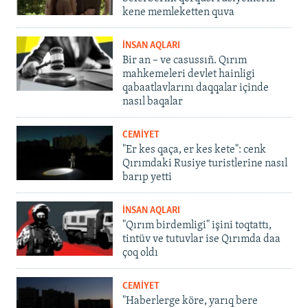
kene memleketten quva
İNSAN AQLARI
Bir an – ve casussıñ. Qırım
mahkemeleri devlet hainligi
qabaatlavlarını daqqalar içinde
nasıl baqalar
CEMİYET
"Er kes qaça, er kes kete": cenk
Qırımdaki Rusiye turistlerine nasıl
barıp yetti
İNSAN AQLARI
"Qırım birdemligi" işini toqtattı,
tintüv ve tutuvlar ise Qırımda daa
çoq oldı
CEMİYET
"Haberlerge köre, yarıq bere