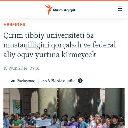
Link
açıqlığı
Esas
HABERLER
mündericege
HABERLER
Qırım tibbiy universiteti öz
qaytmaq
SİYASET
Baş
mustaqilligini qorçaladı ve federal
İQTİSADİYAT
navigatsiyağa
aliy oquv yurtına kirmeycek
qaytmaq
CEMİYET
Qıdıruvğa
18 iyün 2014, 09:31
MEDENİYET
qaytmaq
Paylaşmaq
VPN-siz oquñız
İNSAN AQLARI
VİDEO
SÜRET
BLOGLAR
FİKİR