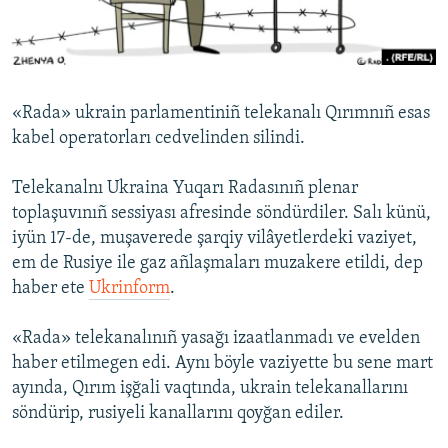
Русский
Українською
«Rada» ukrain parlamentiniñ telekanalı Qırımnıñ esas
QOŞULIÑIZ!
kabel operatorları cedvelinden silindi.
Telekanalnı Ukraina Yuqarı Radasınıñ plenar
toplaşuvınıñ sessiyası afresinde söndürdiler. Salı künü,
RFE/RS bütün saytları
iyün 17-de, muşaverede şarqiy vilâyetlerdeki vaziyet,
em de Rusiye ile gaz añlaşmaları muzakere etildi, dep
haber ete
Ukrinform
.
«Rada» telekanalınıñ yasağı izaatlanmadı ve evelden
haber etilmegen edi. Aynı böyle vaziyette bu sene mart
ayında, Qırım işğali vaqtında, ukrain telekanallarını
söndürip, rusiyeli kanallarını qoyğan ediler.