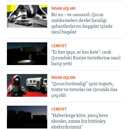
İNSAN AQLARI
Bir an – ve casussıñ. Qırım
mahkemeleri devlet hainligi
qabaatlavlarını daqqalar içinde
nasıl baqalar
CEMİYET
"Er kes qaça, er kes kete": cenk
Qırımdaki Rusiye turistlerine nasıl
barıp yetti
İNSAN AQLARI
"Qırım birdemligi" işini toqtattı,
tintüv ve tutuvlar ise Qırımda daa
çoq oldı
CEMİYET
"Haberlerge köre, yarıq bere
ekenler, amma biz bütünley
ekektriksizmiz"