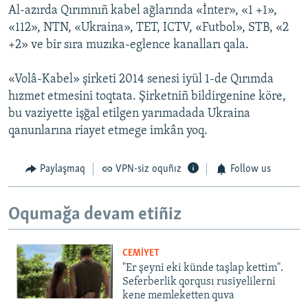
Al-azırda Qırımnıñ kabel ağlarında «İnter», «1 +1»,
«112», NTN, «Ukraina», TET, ICTV, «Futbol», STB, «2
+2» ve bir sıra muzıka-eglence kanalları qala.
«Volâ-Kabel» şirketi 2014 senesi iyül 1-de Qırımda
hızmet etmesini toqtata. Şirketniñ bildirgenine köre,
bu vaziyette işğal etilgen yarımadada Ukraina
qanunlarına riayet etmege imkân yoq.
Paylaşmaq
VPN-siz oquñız
Follow us
Oqumağa devam etiñiz
CEMİYET
"Er şeyni eki künde taşlap kettim".
Seferberlik qorqusı rusiyelilerni
kene memleketten quva