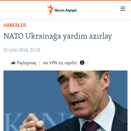
Link
açıqlığı
Esas
HABERLER
mündericege
HABERLER
NATO Ukrainağa yardım azırlay
qaytmaq
SİYASET
Baş
15 iyün 2014, 20:13
İQTİSADİYAT
navigatsiyağa
qaytmaq
CEMİYET
Paylaşmaq
VPN-siz oquñız
Qıdıruvğa
MEDENİYET
qaytmaq
İNSAN AQLARI
VİDEO
SÜRET
BLOGLAR
FİKİR