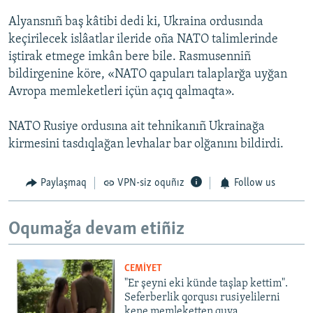
Alyansnıñ baş kâtibi dedi ki, Ukraina ordusında
keçirilecek islâatlar ileride oña NATO talimlerinde
iştirak etmege imkân bere bile. Rasmusenniñ
bildirgenine köre, «NATO qapuları talaplarğa uyğan
Avropa memleketleri içün açıq qalmaqta».
NATO Rusiye ordusına ait tehnikanıñ Ukrainağa
kirmesini tasdıqlağan levhalar bar olğanını bildirdi.
Paylaşmaq
VPN-siz oquñız
Follow us
Oqumağa devam etiñiz
CEMİYET
"Er şeyni eki künde taşlap kettim".
Seferberlik qorqusı rusiyelilerni
kene memleketten quva