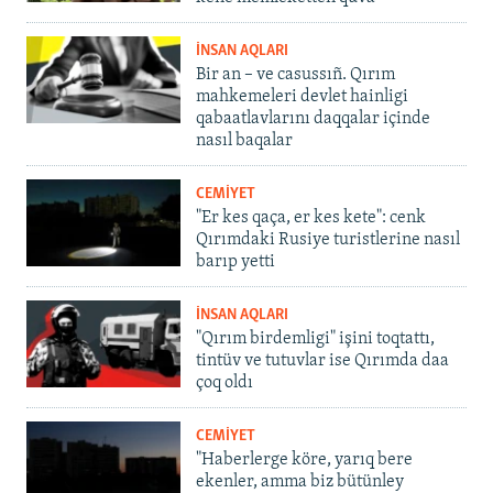
İNSAN AQLARI
Bir an – ve casussıñ. Qırım
mahkemeleri devlet hainligi
qabaatlavlarını daqqalar içinde
nasıl baqalar
CEMİYET
"Er kes qaça, er kes kete": cenk
Qırımdaki Rusiye turistlerine nasıl
barıp yetti
İNSAN AQLARI
"Qırım birdemligi" işini toqtattı,
tintüv ve tutuvlar ise Qırımda daa
çoq oldı
CEMİYET
"Haberlerge köre, yarıq bere
ekenler, amma biz bütünley