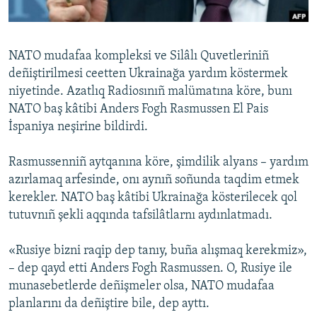
Русский
Українською
NATO mudafaa kompleksi ve Silâlı Quvetleriniñ
deñiştirilmesi ceetten Ukrainağa yardım köstermek
QOŞULIÑIZ!
niyetinde. Azatlıq Radiosınıñ malümatına köre, bunı
NATO baş kâtibi Anders Fogh Rasmussen El Pais
İspaniya neşirine bildirdi.
RFE/RS bütün saytları
Rasmussenniñ aytqanına köre, şimdilik alyans – yardım
azırlamaq arfesinde, onı aynıñ soñunda taqdim etmek
kerekler. NATO baş kâtibi Ukrainağa kösterilecek qol
tutuvnıñ şekli aqqında tafsilâtlarnı aydınlatmadı.
«Rusiye bizni raqip dep tanıy, buña alışmaq kerekmiz»,
– dep qayd etti Anders Fogh Rasmussen. O, Rusiye ile
munasebetlerde deñişmeler olsa, NATO mudafaa
planlarını da deñiştire bile, dep ayttı.