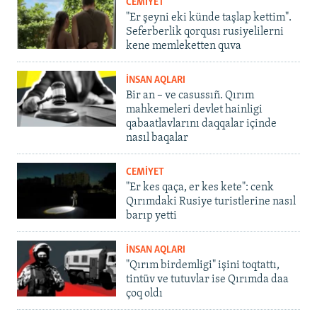
CEMİYET
"Er şeyni eki künde taşlap kettim".
Seferberlik qorqusı rusiyelilerni
kene memleketten quva
İNSAN AQLARI
Bir an – ve casussıñ. Qırım
mahkemeleri devlet hainligi
qabaatlavlarını daqqalar içinde
nasıl baqalar
CEMİYET
"Er kes qaça, er kes kete": cenk
Qırımdaki Rusiye turistlerine nasıl
barıp yetti
İNSAN AQLARI
"Qırım birdemligi" işini toqtattı,
tintüv ve tutuvlar ise Qırımda daa
çoq oldı