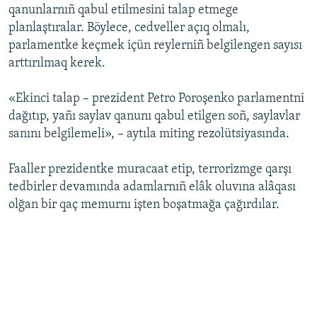
qanunlarnıñ qabul etilmesini talap etmege
Русский
planlaştıralar. Böylece, cedveller açıq olmalı,
parlamentke keçmek içün reylerniñ belgilengen sayısı
Українською
arttırılmaq kerek.
QOŞULIÑIZ!
«Ekinci talap – prezident Petro Poroşenko parlamentni
dağıtıp, yañı saylav qanunı qabul etilgen soñ, saylavlar
sanını belgilemeli», – aytıla miting rezolütsiyasında.
RFE/RS bütün saytları
Faaller prezidentke muracaat etip, terrorizmge qarşı
tedbirler devamında adamlarnıñ elâk oluvına alâqası
olğan bir qaç memurnı işten boşatmağa çağırdılar.