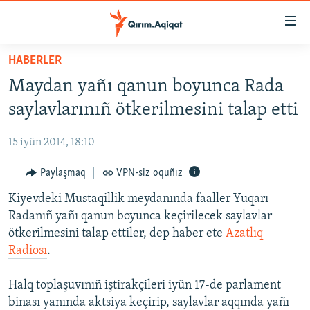
Link
açıqlığı
Esas
HABERLER
mündericege
HABERLER
Maydan yañı qanun boyunca Rada
qaytmaq
SİYASET
Baş
saylavlarınıñ ötkerilmesini talap etti
İQTİSADİYAT
navigatsiyağa
qaytmaq
15 iyün 2014, 18:10
CEMİYET
Qıdıruvğa
MEDENİYET
Paylaşmaq
VPN-siz oquñız
qaytmaq
İNSAN AQLARI
Kiyevdeki Mustaqillik meydanında faaller Yuqarı
Radanıñ yañı qanun boyunca keçirilecek saylavlar
VİDEO
ötkerilmesini talap ettiler, dep haber ete
Azatlıq
SÜRET
Radiosı
.
BLOGLAR
Halq toplaşuvınıñ iştirakçileri iyün 17-de parlament
FİKİR
binası yanında aktsiya keçirip, saylavlar aqqında yañı