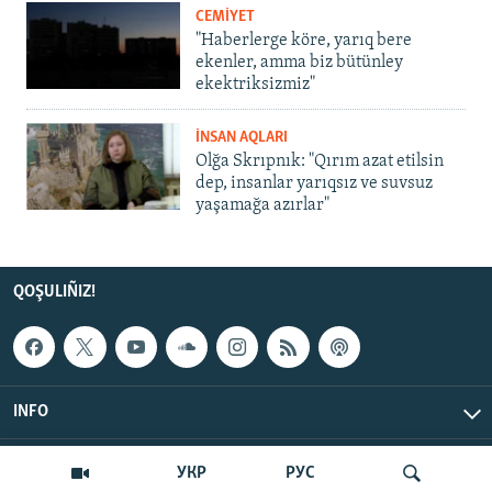
CEMİYET
"Haberlerge köre, yarıq bere
ekenler, amma biz bütünley
ekektriksizmiz"
İNSAN AQLARI
Olğa Skrıpnık: "Qırım azat etilsin
dep, insanlar yarıqsız ve suvsuz
yaşamağa azırlar"
QOŞULIÑIZ!
INFO
© Qırım.Aqiqat, 2026 | All Rights Reserved.
УКР
РУС