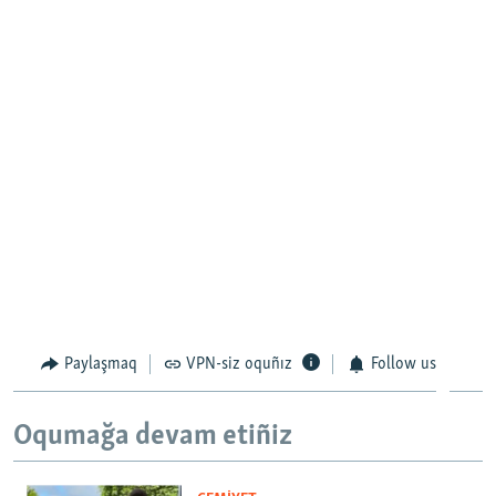
Paylaşmaq
VPN-siz oquñız
Follow us
Oqumağa devam etiñiz