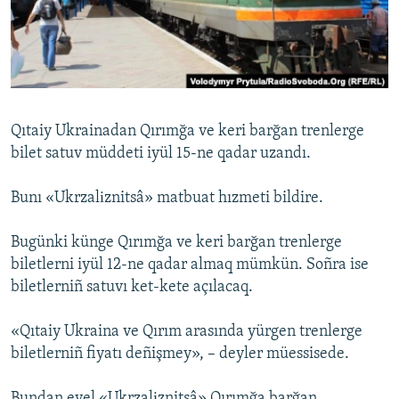
Русский
Українською
QOŞULIÑIZ!
Qıtaiy Ukrainadan Qırımğa ve keri barğan trenlerge
bilet satuv müddeti iyül 15-ne qadar uzandı.
RFE/RS bütün saytları
Bunı «Ukrzalіznitsâ» matbuat hızmeti bildire.
Bugünki künge Qırımğa ve keri barğan trenlerge
biletlerni iyül 12-ne qadar almaq mümkün. Soñra ise
biletlerniñ satuvı ket-kete açılacaq.
«Qıtaiy Ukraina ve Qırım arasında yürgen trenlerge
biletlerniñ fiyatı deñişmey», – deyler müessisede.
Bundan evel «Ukrzalіznitsâ» Qırımğa barğan