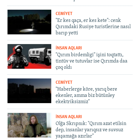
CEMİYET
"Er kes qaça, er kes kete": cenk
Qırımdaki Rusiye turistlerine nasıl
barıp yetti
İNSAN AQLARI
"Qırım birdemligi" işini toqtattı,
tintüv ve tutuvlar ise Qırımda daa
çoq oldı
CEMİYET
"Haberlerge köre, yarıq bere
ekenler, amma biz bütünley
ekektriksizmiz"
İNSAN AQLARI
Olğa Skrıpnık: "Qırım azat etilsin
dep, insanlar yarıqsız ve suvsuz
yaşamağa azırlar"