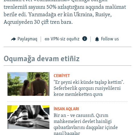
trenlerniñ sayısını 50% azlaştırğanı aqqında malümat
berile edi. Yarımadağa er kün Ukraina, Rusiye,
Aqrusiyeden 30 çift tren bara.
Paylaşmaq
VPN-siz oquñız
Follow us
Oqumağa devam etiñiz
CEMİYET
"Er şeyni eki künde taşlap kettim".
Seferberlik qorqusı rusiyelilerni
kene memleketten quva
İNSAN AQLARI
Bir an – ve casussıñ. Qırım
mahkemeleri devlet hainligi
qabaatlavlarını daqqalar içinde
nasıl baqalar