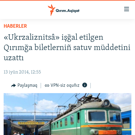
Link
açıqlığı
Esas
HABERLER
mündericege
HABERLER
«Ukrzalіznitsâ» işğal etilgen
qaytmaq
SİYASET
Baş
Qırımğa biletlerniñ satuv müddetini
İQTİSADİYAT
navigatsiyağa
uzattı
qaytmaq
CEMİYET
Qıdıruvğa
13 iyün 2014, 12:55
MEDENİYET
qaytmaq
Paylaşmaq
VPN-siz oquñız
İNSAN AQLARI
VİDEO
SÜRET
BLOGLAR
FİKİR