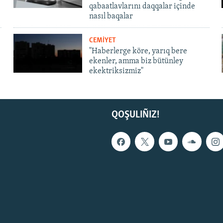
qabaatlavlarını daqqalar içinde
nasıl baqalar
CEMİYET
"Haberlerge köre, yarıq bere
ekenler, amma biz bütünley
ekektriksizmiz"
QOŞULIÑIZ!