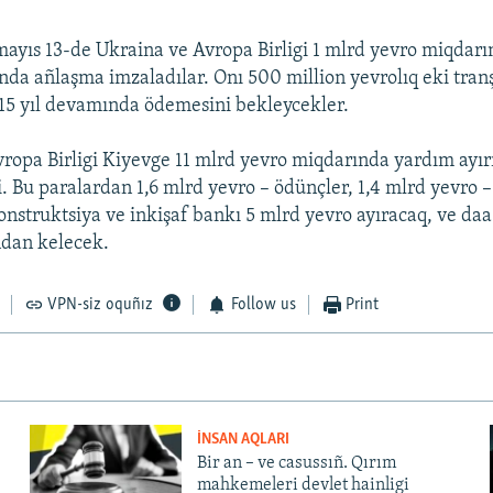
mayıs 13-de Ukraina ve Avropa Birligi 1 mlrd yevro miqdar
ında añlaşma imzaladılar. Onı 500 million yevrolıq eki tran
 15 yıl devamında ödemesini bekleycekler.
ropa Birligi Kiyevge 11 mlrd yevro miqdarında yardım ayır
i. Bu paralardan 1,6 mlrd yevro – ödünçler, 1,4 mlrd yevro 
nstruktsiya ve inkişaf bankı 5 mlrd yevro ayıracaq, ve da
ndan kelecek.
VPN-siz oquñız
Follow us
Print
İNSAN AQLARI
Bir an – ve casussıñ. Qırım
mahkemeleri devlet hainligi