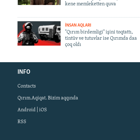
kene memleketten quva
İNSAN AQLARI
"Qırım birdemligi" işini toqtattı,
tintüv ve tutuvlar ise Qırımda daa
çoq oldı
Русский
Українською
INFO
Contacts
QOŞULIÑIZ!
Qırım.Aqiqat. Bizim aqqında
Android | iOS
RSS
RFE/RS bütün saytları