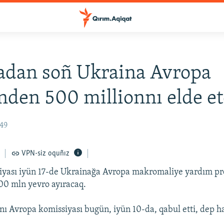
tadan soñ Ukraina Avropa
inden 500 millionnı elde e
:49
VPN-siz oquñız
iyası iyün 17-de Ukrainağa Avropa makromaliye yardım p
00 mln yevro ayıracaq.
rnı Avropa komissiyası bugün, iyün 10-da, qabul etti, dep h