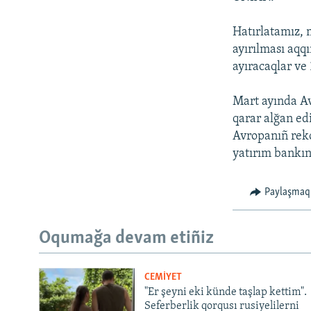
Hatırlatamız, 
ayırılması aqq
ayıracaqlar ve
Mart ayında Av
qarar alğan ed
Avropanıñ reko
yatırım bankı
Paylaşmaq
Oqumağa devam etiñiz
CEMİYET
"Er şeyni eki künde taşlap kettim".
Seferberlik qorqusı rusiyelilerni