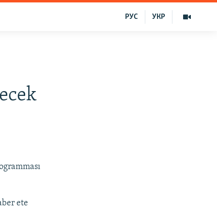
РУС
УКР
tecek
rogramması
aber ete