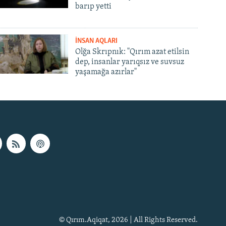
barıp yetti
İNSAN AQLARI
Olğa Skrıpnık: "Qırım azat etilsin
dep, insanlar yarıqsız ve suvsuz
yaşamağa azırlar"
© Qırım.Aqiqat, 2026 | All Rights Reserved.