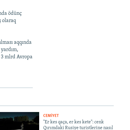
ında ödünç
ş olaraq
ılması aqqında
– yardım,
a 3 mlrd Avropa
CEMİYET
"Er kes qaça, er kes kete": cenk
Qırımdaki Rusiye turistlerine nasıl