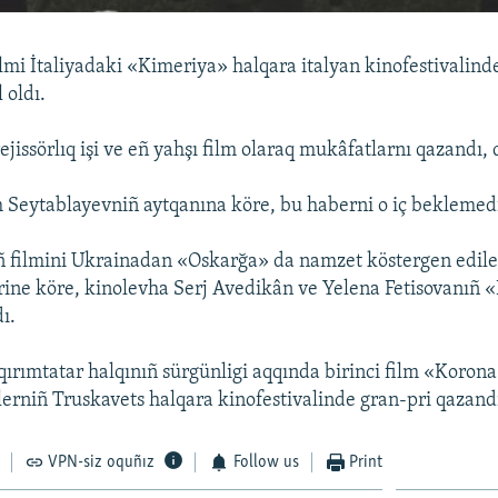
mi İtaliyadaki «Kimeriya» halqara italyan kinofestivalind
 oldı.
ejissörlıq işi ve eñ yahşı film olaraq mukâfatlarnı qazandı,
 Seytablayevniñ aytqanına köre, bu haberni o iç beklemed
 filmini Ukrainadan «Oskarğa» da namzet köstergen ediler
rine köre, kinolevha Serj Avedikân ve Yelena Fetisovanıñ
ı.
qırımtatar halqınıñ sürgünligi aqqında birinci film «Koron
mlerniñ Truskavets halqara kinofestivalinde gran-pri qazand
VPN-siz oquñız
Follow us
Print