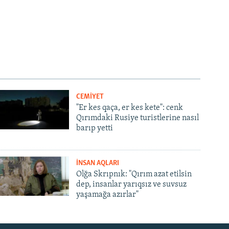
CEMİYET
"Er kes qaça, er kes kete": cenk
Qırımdaki Rusiye turistlerine nasıl
barıp yetti
İNSAN AQLARI
Olğa Skrıpnık: "Qırım azat etilsin
dep, insanlar yarıqsız ve suvsuz
yaşamağa azırlar"