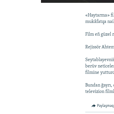
«Haytarma» fil
mukâfatqa nail
Film eñ güzel r
Rejissör Ahtem
Seytablayevniñ
berüv neticele
filmine yutturd
Bundan ğayrı, 
televizion fil
Paylaşmaq