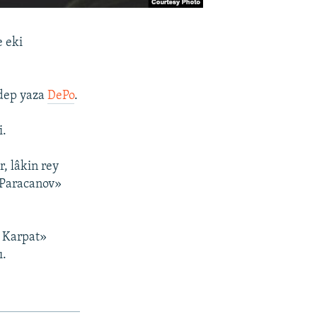
e eki
 dep yaza
DePo
.
i.
, lâkin rey
 «Paracanov»
a Karpat»
ı.