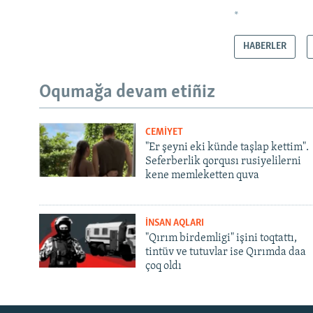
*
HABERLER
Oqumağa devam etiñiz
CEMİYET
"Er şeyni eki künde taşlap kettim".
Seferberlik qorqusı rusiyelilerni
kene memleketten quva
İNSAN AQLARI
"Qırım birdemligi" işini toqtattı,
tintüv ve tutuvlar ise Qırımda daa
çoq oldı
Русский