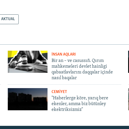
AKTUAL
İNSAN AQLARI
Bir an – ve casussıñ. Qırım
mahkemeleri devlet hainligi
qabaatlavlarını daqqalar içinde
nasıl baqalar
CEMİYET
"Haberlerge köre, yarıq bere
ekenler, amma biz bütünley
ekektriksizmiz"