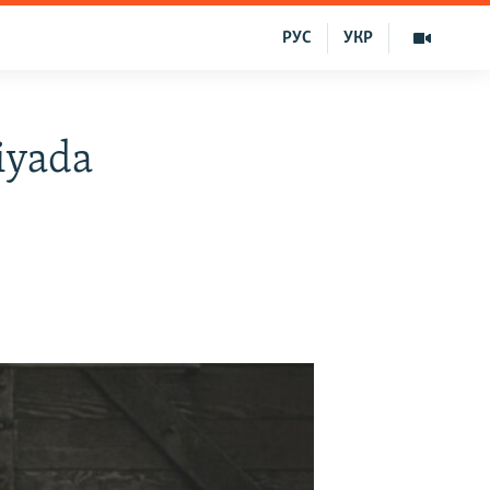
РУС
УКР
iyada