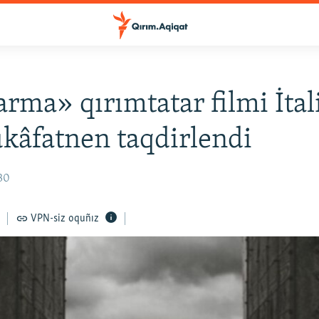
rma» qırımtatar filmi İtal
kâfatnen taqdirlendi
:30
VPN-siz oquñız