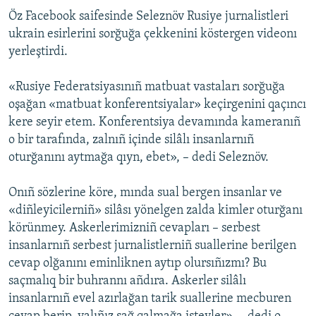
Öz Facebook saifesinde Seleznöv Rusiye jurnalistleri
Русский
ukrain esirlerini sorğuğa çekkenini köstergen videonı
Українською
yerleştirdi.
«Rusiye Federatsiyasınıñ matbuat vastaları sorğuğa
QOŞULIÑIZ!
oşağan «matbuat konferentsiyalar» keçirgenini qaçıncı
kere seyir etem. Konferentsiya devamında kameranıñ
o bir tarafında, zalnıñ içinde silâlı insanlarnıñ
RFE/RS bütün saytları
oturğanını aytmağa qıyn, ebet», – dedi Seleznöv.
Onıñ sözlerine köre, mında sual bergen insanlar ve
«diñleyicilerniñ» silâsı yönelgen zalda kimler oturğanı
körünmey. Askerlerimizniñ cevapları – serbest
insanlarnıñ serbest jurnalistlerniñ suallerine berilgen
cevap olğanını eminliknen aytıp olursıñızmı? Bu
saçmalıq bir buhrannı añdıra. Askerler silâlı
insanlarnıñ evel azırlağan tarik suallerine mecburen