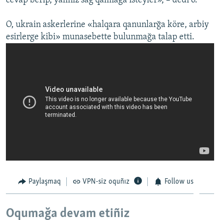
cevap berip, yalıñız sağ qalmağa isteyler», – dedi o.
O, ukrain askerlerine «halqara qanunlarğa köre, arbiy
esirlerge kibi» munasebette bulunmağa talap etti.
Paylaşmaq
VPN-siz oquñız
Follow us
Oqumağa devam etiñiz