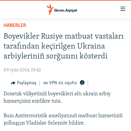
Link
açıqlığı
Esas
HABERLER
mündericege
HABERLER
Boyevikler Rusiye matbuat vastaları
qaytmaq
SİYASET
Baş
tarafından keçirilgen Ukraina
İQTİSADİYAT
navigatsiyağa
arbiyleriniñ sorğusını kösterdi
qaytmaq
CEMİYET
Qıdıruvğa
09 iyün 2014, 19:42
MEDENİYET
qaytmaq
Paylaşmaq
VPN-siz oquñız
İNSAN AQLARI
Donetsk vilâyetiniñ boyevikleri altı ukrain arbiy
VİDEO
hızmetçisini esirlikte tuta.
SÜRET
BLOGLAR
Bunı Antiterroristik ameliyatınıñ matbuat hızmetiniñ
yolbaşçısı Vladislav Seleznöv bildire.
FİKİR