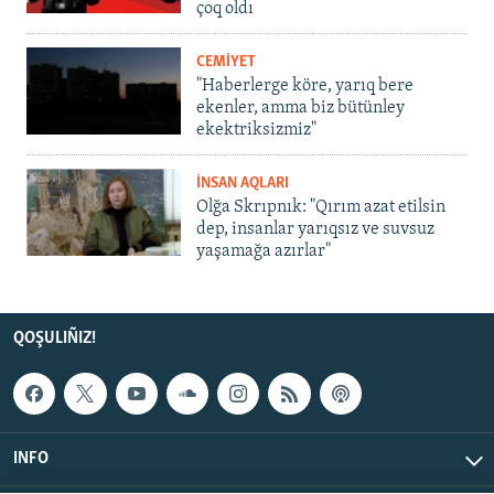
çoq oldı
CEMİYET
"Haberlerge köre, yarıq bere
ekenler, amma biz bütünley
ekektriksizmiz"
İNSAN AQLARI
Olğa Skrıpnık: "Qırım azat etilsin
dep, insanlar yarıqsız ve suvsuz
yaşamağa azırlar"
QOŞULIÑIZ!
INFO