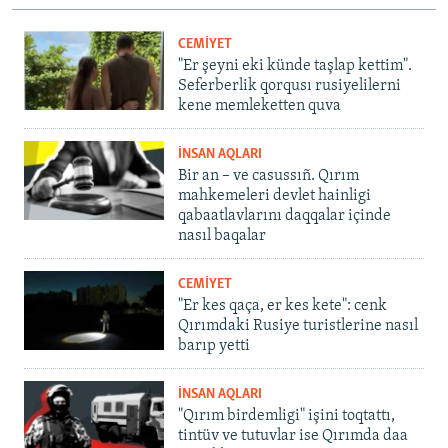
CEMİYET
"Er şeyni eki künde taşlap kettim".
Seferberlik qorqusı rusiyelilerni
kene memleketten quva
İNSAN AQLARI
Bir an – ve casussıñ. Qırım
mahkemeleri devlet hainligi
qabaatlavlarını daqqalar içinde
nasıl baqalar
CEMİYET
"Er kes qaça, er kes kete": cenk
Qırımdaki Rusiye turistlerine nasıl
barıp yetti
İNSAN AQLARI
"Qırım birdemligi" işini toqtattı,
tintüv ve tutuvlar ise Qırımda daa