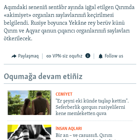
Aqımdaki seneniñ sentâbr ayında işğal etilgen Qırımda
«akimiyet» organları saylavlarınıñ keçirilmesi
belgilendi. Rusiye boyunca Yekâne rey berüv künü
Qırım ve Aqyar qanun çıqarıcı organlarınıñ saylavları
ötkerilecek.
Paylaşmaq
VPN-siz oquñız
Follow us
Oqumağa devam etiñiz
CEMİYET
"Er şeyni eki künde taşlap kettim".
Seferberlik qorqusı rusiyelilerni
kene memleketten quva
İNSAN AQLARI
Bir an – ve casussıñ. Qırım