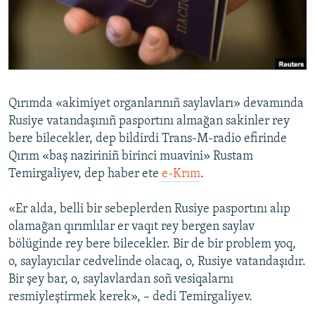
Русский
Українською
QOŞULIÑIZ!
Qırımda «akimiyet organlarınıñ saylavları» devamında
Rusiye vatandaşınıñ pasportını almağan sakinler rey
bere bilecekler, dep bildirdi Trans-M-radio efirinde
RFE/RS bütün saytları
Qırım «baş naziriniñ birinci muavini» Rustam
Temirgaliyev, dep haber ete
e-Krım
.
«Er alda, belli bir sebeplerden Rusiye pasportını alıp
olamağan qırımlılar er vaqıt rey bergen saylav
bölüginde rey bere bilecekler. Bir de bir problem yoq,
o, saylayıcılar cedvelinde olacaq, o, Rusiye vatandaşıdır.
Bir şey bar, o, saylavlardan soñ vesiqalarnı
resmiyleştirmek kerek», – dedi Temirgaliyev.