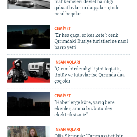
mahkemeleri devlet hainligi
qabaatlavlarını daqqalar içinde
nasıl baqalar
CEMİYET
"Er kes qaça, er kes kete": cenk
Qırımdaki Rusiye turistlerine nasıl
barıp yetti
İNSAN AQLARI
"Qırım birdemligi" işini toqtattı,
tintüv ve tutuvlar ise Qırımda daa
çoq oldı
CEMİYET
"Haberlerge köre, yarıq bere
ekenler, amma biz bütünley
ekektriksizmiz"
İNSAN AQLARI
Olğa Skrıpnık: "Qırım azat etilsin