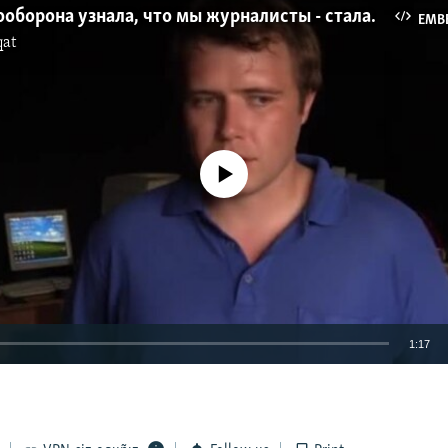
"Когда самооборона узнала, что мы журналисты - стала избивать"
EMB
qat
No media source currently available
1:17
EMBED