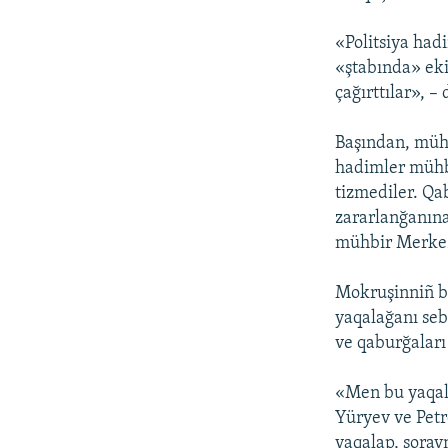
«Politsiya had
«ştabında» eki
çağırttılar», –
Başından, mühb
hadimler mühbi
tizmediler. Qa
zararlanğanına
mühbir Merkezn
Mokruşinniñ bi
yaqalağanı seb
ve qaburğaları 
«Men bu yaqal
Yüryev ve Petr
yaqalap, sorav