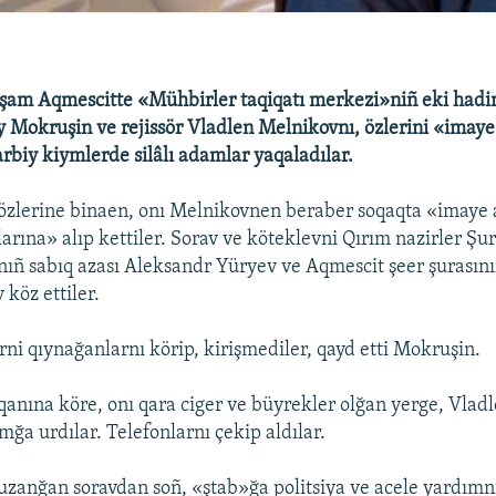
qşam Aqmescitte «Mühbirler taqiqatı merkezi»niñ eki hadi
 Mokruşin ve rejissör Vladlen Melnikovnı, özlerini «imaye
arbiy kiymlerde silâlı adamlar yaqaladılar.
zlerine binaen, onı Melnikovnen beraber soqaqta «imaye 
larına» alıp kettiler. Sorav ve köteklevni Qırım nazirler Şu
nıñ sabıq azası Aleksandr Yüryev ve Aqmescit şeer şurasın
 köz ettiler.
rni qıynağanlarnı körip, kirişmediler, qayd etti Mokruşin.
anına köre, onı qara ciger ve büyrekler olğan yerge, Vlad
mğa urdılar. Telefonlarnı çekip aldılar.
 uzanğan soravdan soñ, «ştab»ğa politsiya ve acele yardımnı 