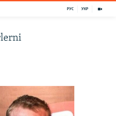
РУС
УКР
lerni