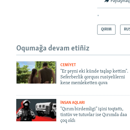
Paylaşmaq
*
QIRIM
RU
Oqumağa devam etiñiz
CEMİYET
"Er şeyni eki künde taşlap kettim".
Seferberlik qorqusı rusiyelilerni
kene memleketten quva
İNSAN AQLARI
"Qırım birdemligi" işini toqtattı,
tintüv ve tutuvlar ise Qırımda daa
çoq oldı