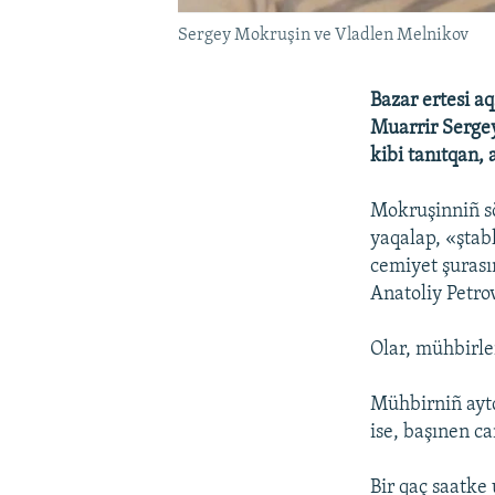
Sergey Mokruşin ve Vladlen Melnikov
Bazar ertesi a
Muarrir Sergey
kibi tanıtqan, 
Mokruşinniñ sö
yaqalap, «ştab
cemiyet şurası
Anatoliy Petrov
Olar, mühbirle
Mühbirniñ aytq
ise, başınen ca
Bir qaç saatke