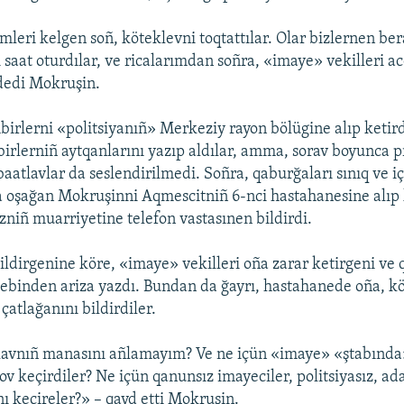
imleri kelgen soñ, köteklevni toqtattılar. Olar bizlernen b
 saat oturdılar, ve ricalarımdan soñra, «imaye» vekilleri a
 dedi Mokruşin.
irlerni «politsiyanıñ» Merkeziy rayon bölügine alıp ketird
rlerniñ aytqanlarını yazıp aldılar, amma, sorav boyunca p
baatlavlar da seslendirilmedi. Soñra, qaburğaları sınıq ve i
 oşağan Mokruşinni Aqmescitniñ 6-nci hastahanesine alıp k
iñ muarriyetine telefon vastasınen bildirdi.
ldirgenine köre, «imaye» vekilleri oña zarar ketirgeni ve 
ebinden ariza yazdı. Bundan da ğayrı, hastahanede oña, kö
çatlağanını bildirdiler.
avnıñ manasını añlamayım? Ve ne içün «imaye» «ştabında
ov keçirdiler? Ne içün qanunsız imayeciler, politsiyasız, a
nı keçireler?» – qayd etti Mokruşin.