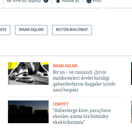
VPN-siz oquñız
Follow us
Print
SİYE
İNSAN AQLARI
BUTÜN MALÜMAT
İNSAN AQLARI
Bir an – ve casussıñ. Qırım
mahkemeleri devlet hainligi
qabaatlavlarını daqqalar içinde
nasıl baqalar
CEMİYET
"Haberlerge köre, yarıq bere
ekenler, amma biz bütünley
ekektriksizmiz"