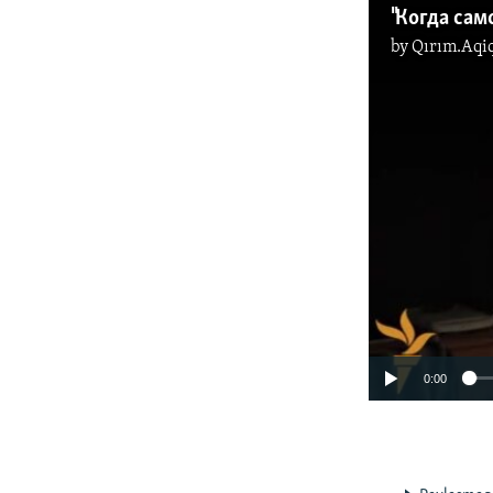
by
Qırım.Aqi
0:00