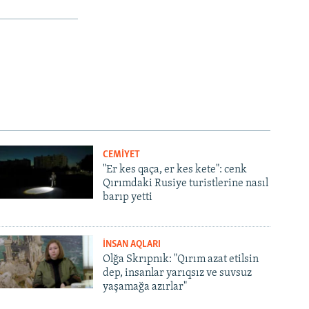
px
width
CEMİYET
"Er kes qaça, er kes kete": cenk
Qırımdaki Rusiye turistlerine nasıl
barıp yetti
İNSAN AQLARI
Olğa Skrıpnık: "Qırım azat etilsin
dep, insanlar yarıqsız ve suvsuz
yaşamağa azırlar"