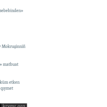
i sebebinden»
ey Mokruşinniñ
i» matbuat
 üküm etken
n qıymet