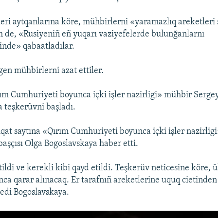
eri aytqanlarına köre, mühbirlerni «yaramazlıq areketler
m de, «Rusiyeniñ eñ yuqarı vaziyefelerde bulunğanlarnı
inde» qabaatladılar.
en mühbirlerni azat ettiler.
ım Cumhuriyeti boyunca içki işler nazirligi» mühbir Serg
a teşkerüvni başladı.
qat saytına «Qırım Cumhuriyeti boyunca içki işler nazirlig
başçısı Оlga Bogoslavskaya haber etti.
tildi ve kerekli kibi qayd etildi. Teşkerüv neticesine köre,
ca qarar alınacaq. Er tarafnıñ areketlerine uquq cietinde
dedi Bogoslavskaya.