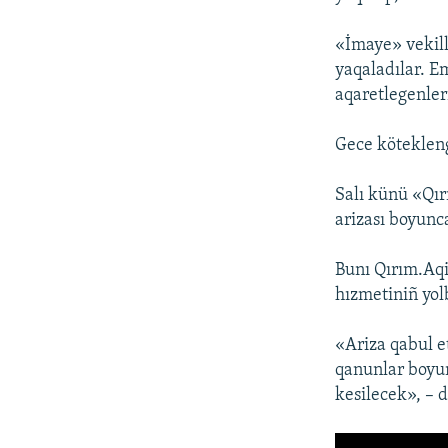
«İmaye» vekill
yaqaladılar. E
aqaretlegenler
Gece kötekleng
Salı künü «Qır
arizası boyunc
Bunı Qırım.Aqi
hızmetiniñ yol
«Ariza qabul e
qanunlar boyun
kesilecek», – 