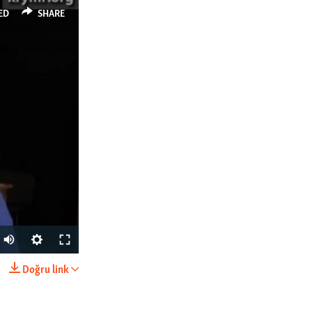
ED
SHARE
Doğru link
SHARE