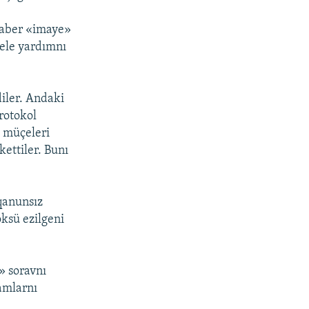
eraber «imaye»
cele yardımnı
iler. Andaki
rotokol
ç müçeleri
ettiler. Bunı
qanunsız
ksü ezilgeni
» soravnı
damlarnı