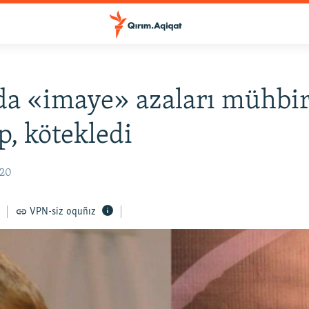
a «imaye» azaları mühbir
p, kötekledi
:20
VPN-siz oquñız