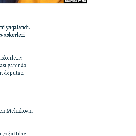
mi yaqalandı.
» askerleri
askerleri»
rası yanında
ıñ deputatı
len Melnikovnı
çağırttılar.