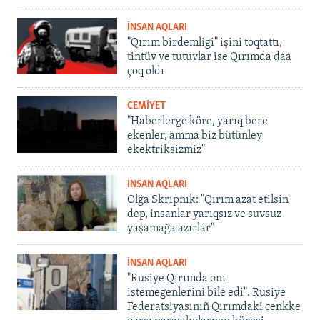
İNSAN AQLARI
"Qırım birdemligi" işini toqtattı,
tintüv ve tutuvlar ise Qırımda daa
çoq oldı
CEMİYET
"Haberlerge köre, yarıq bere
ekenler, amma biz bütünley
ekektriksizmiz"
İNSAN AQLARI
Olğa Skrıpnık: "Qırım azat etilsin
dep, insanlar yarıqsız ve suvsuz
yaşamağa azırlar"
İNSAN AQLARI
"Rusiye Qırımda onı
istemegenlerini bile edi". Rusiye
Federatsiyasınıñ Qırımdaki cenkke