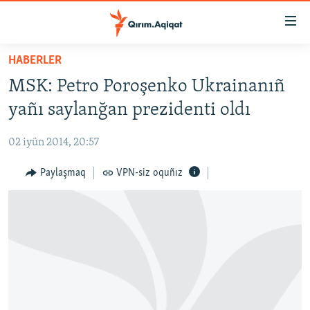
Link
açıqlığı
Esas
HABERLER
mündericege
HABERLER
MSK: Petro Poroşenko Ukrainanıñ
qaytmaq
SİYASET
Baş
yañı saylanğan prezidenti oldı
İQTİSADİYAT
navigatsiyağa
qaytmaq
02 iyün 2014, 20:57
CEMİYET
Qıdıruvğa
MEDENİYET
Paylaşmaq
VPN-siz oquñız
qaytmaq
İNSAN AQLARI
VİDEO
SÜRET
BLOGLAR
FİKİR