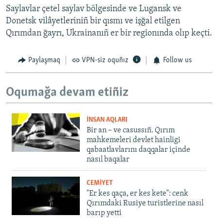
Saylavlar çetel saylav bölgesinde ve Lugansk ve
Donetsk vilâyetleriniñ bir qısmı ve işğal etilgen
Qırımdan ğayrı, Ukrainanıñ er bir regionında olıp keçti.
Paylaşmaq
VPN-siz oquñız
Follow us
Oqumağa devam etiñiz
İNSAN AQLARI
Bir an – ve casussıñ. Qırım
mahkemeleri devlet hainligi
qabaatlavlarını daqqalar içinde
nasıl baqalar
CEMİYET
"Er kes qaça, er kes kete": cenk
Qırımdaki Rusiye turistlerine nasıl
barıp yetti