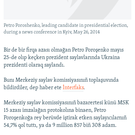
Русский
Українською
Petro Poroshenko, leading candidate in presidential election,
during a news conference in Kyiv, May 26, 2014
QOŞULIÑIZ!
Bir de bir firqa azası olmağan Petro Poroşenko mayıs
25-de olıp keçken prezident saylavlarında Ukraina
prezidenti olaraq saylandı.
RFE/RS bütün saytları
Bunı Merkeziy saylav komissiyasınıñ toplaşuvında
bildirdiler, dep haber ete
İnterfaks
.
Merkeziy saylav komissiyasınıñ bazarertesi künü MSK
15 azası imzalağan protokolına binaen, Petro
Poroşenkoğa rey berüvde iştirak etken saylayıcılarnıñ
54,7% qol tuttı, ya da 9 million 857 biñ 308 adam.