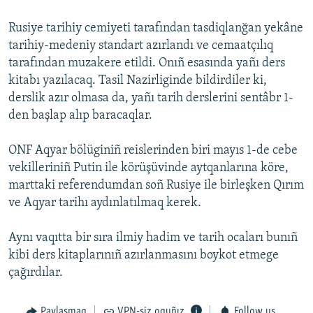
Rusiye tarihiy cemiyeti tarafından tasdiqlanğan yekâne
tarihiy-medeniy standart azırlandı ve cemaatçılıq
tarafından muzakere etildi. Onıñ esasında yañı ders
kitabı yazılacaq. Tasil Nazirliginde bildirdiler ki,
derslik azır olmasa da, yañı tarih derslerini sentâbr 1-
den başlap alıp baracaqlar.
ONF Aqyar bölüginiñ reislerinden biri mayıs 1-de cebe
vekilleriniñ Putin ile körüşüvinde aytqanlarına köre,
marttaki referendumdan soñ Rusiye ile birleşken Qırım
ve Aqyar tarihı aydınlatılmaq kerek.
Aynı vaqıtta bir sıra ilmiy hadim ve tarih ocaları bunıñ
kibi ders kitaplarınıñ azırlanmasını boykot etmege
çağırdılar.
Paylaşmaq
VPN-siz oquñız
Follow us