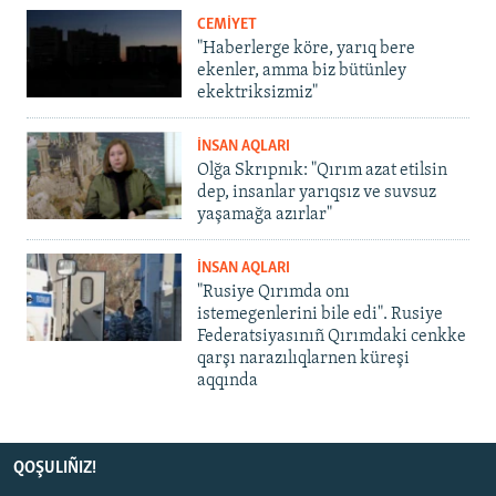
CEMİYET
"Haberlerge köre, yarıq bere
ekenler, amma biz bütünley
ekektriksizmiz"
İNSAN AQLARI
Olğa Skrıpnık: "Qırım azat etilsin
dep, insanlar yarıqsız ve suvsuz
yaşamağa azırlar"
İNSAN AQLARI
"Rusiye Qırımda onı
istemegenlerini bile edi". Rusiye
Federatsiyasınıñ Qırımdaki cenkke
qarşı narazılıqlarnen küreşi
aqqında
QOŞULIÑIZ!