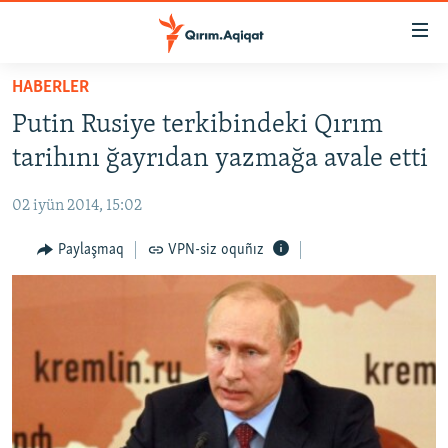
Link
açıqlığı
Esas
HABERLER
mündericege
HABERLER
Putin Rusiye terkibindeki Qırım
qaytmaq
SİYASET
Baş
tarihını ğayrıdan yazmağa avale etti
İQTİSADİYAT
navigatsiyağa
qaytmaq
02 iyün 2014, 15:02
CEMİYET
Qıdıruvğa
MEDENİYET
Paylaşmaq
VPN-siz oquñız
qaytmaq
İNSAN AQLARI
VİDEO
SÜRET
BLOGLAR
FİKİR