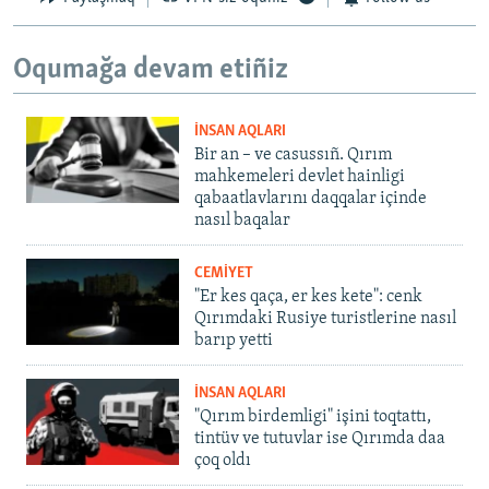
Oqumağa devam etiñiz
İNSAN AQLARI
Bir an – ve casussıñ. Qırım
mahkemeleri devlet hainligi
qabaatlavlarını daqqalar içinde
nasıl baqalar
CEMİYET
"Er kes qaça, er kes kete": cenk
Qırımdaki Rusiye turistlerine nasıl
barıp yetti
İNSAN AQLARI
"Qırım birdemligi" işini toqtattı,
tintüv ve tutuvlar ise Qırımda daa
çoq oldı