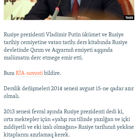
Русский
Українською
Rusiye prezidenti Vladimir Putin ükümet ve Rusiye
QOŞULIÑIZ!
tarihiy cemiyetine vatan tarihı ders kitabında Rusiye
devletinde Qırım ve Aqyarnıñ emiyeti aqqında
malümatnı derc etmege emir etti.
RFE/RS bütün saytları
Bunı
RİA-novosti
bildire.
Derslik deñişmeleri 2014 senesi avgust 15-ne qadar azır
olmalı.
2013 senesi fevral ayında Rusiye prezidenti dedi ki,
orta mektepler içün «yahşı rus tilinde yazılğan ve içki
zıddiyetli ve eki izalı olmağan» Rusiye tarihınıñ yekâne
kitaplarını azırlamaq kerek.