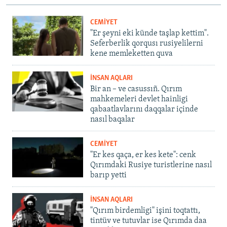
CEMİYET
"Er şeyni eki künde taşlap kettim".
Seferberlik qorqusı rusiyelilerni
kene memleketten quva
İNSAN AQLARI
Bir an – ve casussıñ. Qırım
mahkemeleri devlet hainligi
qabaatlavlarını daqqalar içinde
nasıl baqalar
CEMİYET
"Er kes qaça, er kes kete": cenk
Qırımdaki Rusiye turistlerine nasıl
barıp yetti
İNSAN AQLARI
"Qırım birdemligi" işini toqtattı,
tintüv ve tutuvlar ise Qırımda daa