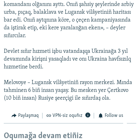
komandanı olğanını ayttı. Onıñ şahsiy şeylerinde arbiy
Русский
urba, pıçaq, balaklava ve Lugansk vilâyetiniñ haritası
bar edi. Onıñ aytqnına köre, o çeçen kampaniyasında
Українською
da iştirak etip, eki kere yaralanğan eken», – deyler
sıñırcılar.
QOŞULIÑIZ!
Devlet sıñır hızmeti işbu vatandaşqa Ukrainağa 3 yıl
devamında kirişni yasaqladı ve onı Ukraina havfsızılq
hızmetine berdi.
RFE/RS bütün saytları
Melovoye – Lugansk vilâyetiniñ rayon merkezi. Mında
tahminen 6 biñ insan yaşay. Bu mesken yer Çertkovo
(10 biñ insan) Rusiye şeerçigi ile sıñırdaş ola.
Paylaşmaq
VPN-siz oquñız
Follow us
Oqumağa devam etiñiz