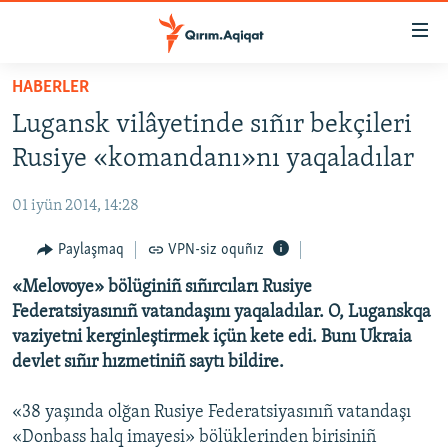
Link
açıqlığı
Esas
HABERLER
mündericege
HABERLER
Lugansk vilâyetinde sıñır bekçileri
qaytmaq
SİYASET
Baş
Rusiye «komandanı»nı yaqaladılar
İQTİSADİYAT
navigatsiyağa
qaytmaq
01 iyün 2014, 14:28
CEMİYET
Qıdıruvğa
MEDENİYET
Paylaşmaq
VPN-siz oquñız
qaytmaq
İNSAN AQLARI
«Melovoye» bölüginiñ sıñırcıları Rusiye
Federatsiyasınıñ vatandaşını yaqaladılar. O, Luganskqa
VİDEO
vaziyetni kerginleştirmek içün kete edi. Bunı Ukraia
SÜRET
devlet sıñır hızmetiniñ saytı bildire.
BLOGLAR
«38 yaşında olğan Rusiye Federatsiyasınıñ vatandaşı
FİKİR
«Donbass halq imayesi» bölüklerinden birisiniñ