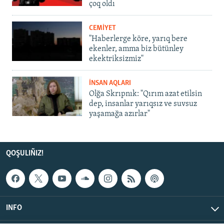
çoq oldı
CEMİYET
"Haberlerge köre, yarıq bere
ekenler, amma biz bütünley
ekektriksizmiz"
İNSAN AQLARI
Olğa Skrıpnık: "Qırım azat etilsin
dep, insanlar yarıqsız ve suvsuz
yaşamağa azırlar"
QOŞULIÑIZ!
INFO