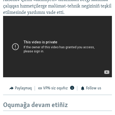
çalışqan hızmetçilerge malümat-tehnik negiziniñ teşkil
etilmesinde yardımnı vade etti.
Paylaşmaq
VPN-siz oquñız
Follow us
Oqumağa devam etiñiz