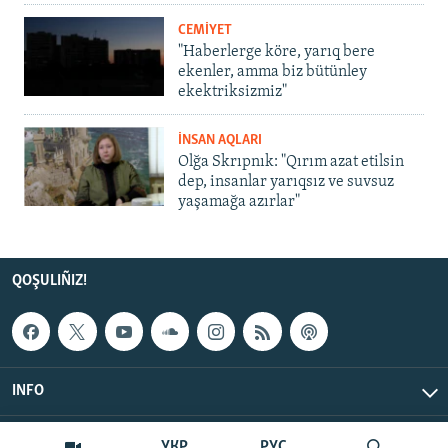
CEMİYET
"Haberlerge köre, yarıq bere
ekenler, amma biz bütünley
ekektriksizmiz"
İNSAN AQLARI
Olğa Skrıpnık: "Qırım azat etilsin
dep, insanlar yarıqsız ve suvsuz
yaşamağa azırlar"
QOŞULIÑIZ!
INFO
© Qırım.Aqiqat, 2026 | All Rights Reserved.
УКР
РУС