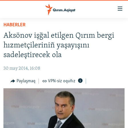
Link
açıqlığı
Esas
HABERLER
mündericege
HABERLER
Aksönov işğal etilgen Qırım bergi
qaytmaq
SİYASET
Baş
hızmetçileriniñ yaşayışını
İQTİSADİYAT
navigatsiyağa
sadeleştirecek ola
qaytmaq
CEMİYET
Qıdıruvğa
30 may 2014, 16:08
MEDENİYET
qaytmaq
Paylaşmaq
VPN-siz oquñız
İNSAN AQLARI
VİDEO
SÜRET
BLOGLAR
FİKİR