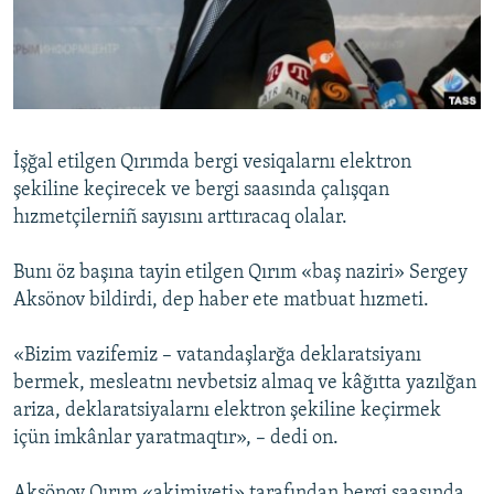
Русский
Українською
QOŞULIÑIZ!
İşğal etilgen Qırımda bergi vesiqalarnı elektron
şekiline keçirecek ve bergi saasında çalışqan
hızmetçilerniñ sayısını arttıracaq olalar.
RFE/RS bütün saytları
Bunı öz başına tayin etilgen Qırım «baş naziri» Sergey
Aksönov bildirdi, dep haber ete matbuat hızmeti.
«Bizim vazifemiz – vatandaşlarğa deklaratsiyanı
bermek, mesleatnı nevbetsiz almaq ve kâğıtta yazılğan
ariza, deklaratsiyalarnı elektron şekiline keçirmek
içün imkânlar yaratmaqtır», – dedi on.
Aksönov Qırım «akimiyeti» tarafından bergi saasında