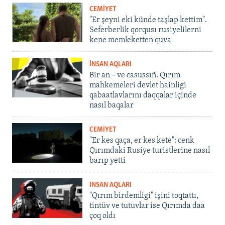
CEMİYET
"Er şeyni eki künde taşlap kettim".
Seferberlik qorqusı rusiyelilerni
kene memleketten quva
İNSAN AQLARI
Bir an – ve casussıñ. Qırım
mahkemeleri devlet hainligi
qabaatlavlarını daqqalar içinde
nasıl baqalar
CEMİYET
"Er kes qaça, er kes kete": cenk
Qırımdaki Rusiye turistlerine nasıl
barıp yetti
İNSAN AQLARI
"Qırım birdemligi" işini toqtattı,
tintüv ve tutuvlar ise Qırımda daa
çoq oldı