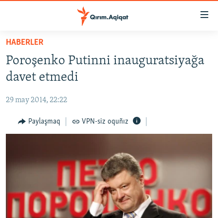
Link
açıqlığı
Esas
HABERLER
mündericege
HABERLER
Poroşenko Putinni inauguratsiyağa
qaytmaq
SİYASET
Baş
davet etmedi
İQTİSADİYAT
navigatsiyağa
qaytmaq
29 may 2014, 22:22
CEMİYET
Qıdıruvğa
MEDENİYET
Paylaşmaq
VPN-siz oquñız
qaytmaq
İNSAN AQLARI
VİDEO
SÜRET
BLOGLAR
FİKİR