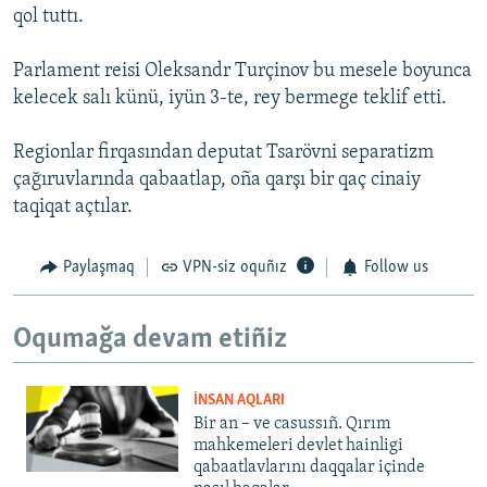
qol tuttı.
Parlament reisi Oleksandr Turçinov bu mesele boyunca
kelecek salı künü, iyün 3-te, rey bermege teklif etti.
Regionlar firqasından deputat Tsarövni separatizm
çağıruvlarında qabaatlap, oña qarşı bir qaç cinaiy
taqiqat açtılar.
Paylaşmaq
VPN-siz oquñız
Follow us
Oqumağa devam etiñiz
İNSAN AQLARI
Bir an – ve casussıñ. Qırım
mahkemeleri devlet hainligi
qabaatlavlarını daqqalar içinde