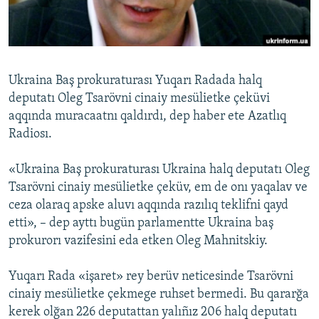
Русский
Українською
Ukraina Baş prokuraturası Yuqarı Radada halq
QOŞULIÑIZ!
deputatı Oleg Tsarövni cinaiy mesülietke çeküvi
aqqında muracaatnı qaldırdı, dep haber ete Azatlıq
Radiosı.
RFE/RS bütün saytları
«Ukraina Baş prokuraturası Ukraina halq deputatı Oleg
Tsarövni cinaiy mesülietke çeküv, em de onı yaqalav ve
ceza olaraq apske aluvı aqqında razılıq teklifni qayd
etti», – dep ayttı bugün parlamentte Ukraina baş
prokurorı vazifesini eda etken Oleg Mahnitskiy.
Yuqarı Rada «işaret» rey berüv neticesinde Tsarövni
cinaiy mesülietke çekmege ruhset bermedi. Bu qararğa
kerek olğan 226 deputattan yalıñız 206 halq deputatı