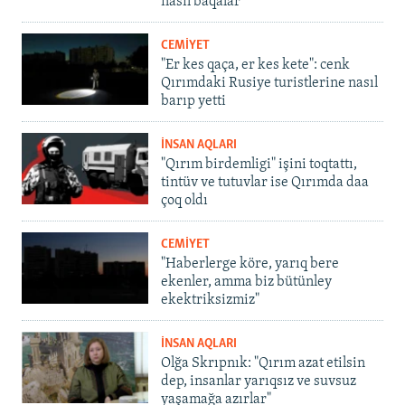
nasıl baqalar
CEMİYET
"Er kes qaça, er kes kete": cenk
Qırımdaki Rusiye turistlerine nasıl
barıp yetti
İNSAN AQLARI
"Qırım birdemligi" işini toqtattı,
tintüv ve tutuvlar ise Qırımda daa
çoq oldı
CEMİYET
"Haberlerge köre, yarıq bere
ekenler, amma biz bütünley
ekektriksizmiz"
İNSAN AQLARI
Olğa Skrıpnık: "Qırım azat etilsin
dep, insanlar yarıqsız ve suvsuz
yaşamağa azırlar"