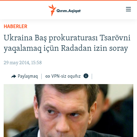
Link
açıqlığı
Esas
HABERLER
mündericege
HABERLER
Ukraina Baş prokuraturası Tsarövni
qaytmaq
SİYASET
Baş
yaqalamaq içün Radadan izin soray
İQTİSADİYAT
navigatsiyağa
qaytmaq
29 may 2014, 15:58
CEMİYET
Qıdıruvğa
MEDENİYET
Paylaşmaq
VPN-siz oquñız
qaytmaq
İNSAN AQLARI
VİDEO
SÜRET
BLOGLAR
FİKİR