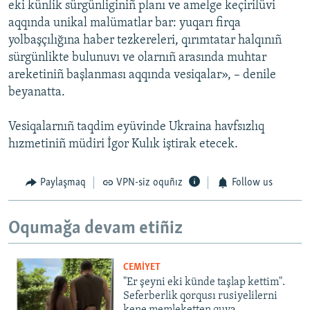
eki künlik sürgünliginiñ planı ve amelge keçirilüvi
aqqında unikal malümatlar bar: yuqarı firqa
yolbaşçılığına haber tezkereleri, qırımtatar halqınıñ
sürgünlikte bulunuvı ve olarnıñ arasında muhtar
areketiniñ başlanması aqqında vesiqalar», – denile
beyanatta.
Vesiqalarnıñ taqdim eyüvinde Ukraina havfsızlıq
hızmetiniñ müdiri İgor Kulık iştirak etecek.
Paylaşmaq
VPN-siz oquñız
Follow us
Oqumağa devam etiñiz
CEMİYET
"Er şeyni eki künde taşlap kettim".
Seferberlik qorqusı rusiyelilerni