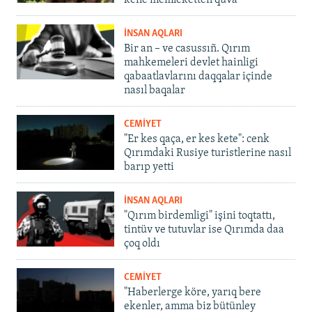
kene memleketten quva
İNSAN AQLARI
Bir an – ve casussıñ. Qırım
mahkemeleri devlet hainligi
qabaatlavlarını daqqalar içinde
nasıl baqalar
CEMİYET
"Er kes qaça, er kes kete": cenk
Qırımdaki Rusiye turistlerine nasıl
barıp yetti
İNSAN AQLARI
"Qırım birdemligi" işini toqtattı,
tintüv ve tutuvlar ise Qırımda daa
çoq oldı
CEMİYET
"Haberlerge köre, yarıq bere
ekenler, amma biz bütünley