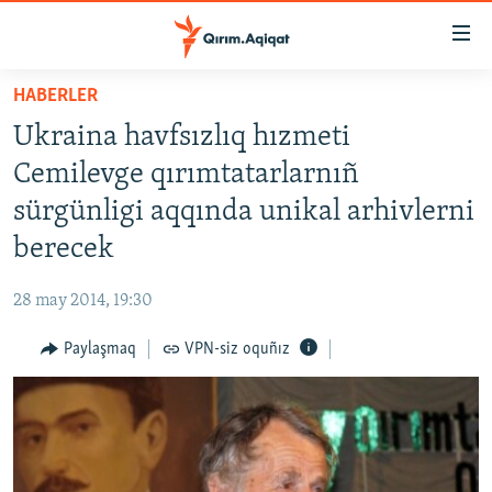
Link
açıqlığı
Esas
HABERLER
mündericege
HABERLER
Ukraina havfsızlıq hızmeti
qaytmaq
SİYASET
Baş
Cemilevge qırımtatarlarnıñ
İQTİSADİYAT
navigatsiyağa
sürgünligi aqqında unikal arhivlerni
qaytmaq
CEMİYET
berecek
Qıdıruvğa
MEDENİYET
qaytmaq
28 may 2014, 19:30
İNSAN AQLARI
Paylaşmaq
VPN-siz oquñız
VİDEO
SÜRET
BLOGLAR
FİKİR