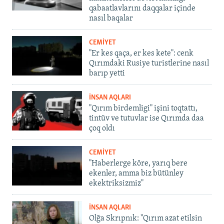
qabaatlavlarını daqqalar içinde
nasıl baqalar
CEMİYET
"Er kes qaça, er kes kete": cenk
Qırımdaki Rusiye turistlerine nasıl
barıp yetti
İNSAN AQLARI
"Qırım birdemligi" işini toqtattı,
tintüv ve tutuvlar ise Qırımda daa
çoq oldı
CEMİYET
"Haberlerge köre, yarıq bere
ekenler, amma biz bütünley
ekektriksizmiz"
İNSAN AQLARI
Olğa Skrıpnık: "Qırım azat etilsin