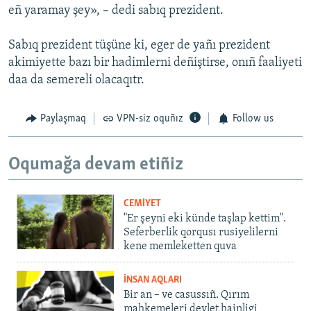
eñ yaramay şey», – dedi sabıq prezident.
Sabıq prezident tüşüne ki, eger de yañı prezident
akimiyette bazı bir hadimlerni deñiştirse, onıñ faaliyeti
daa da semereli olacaqıtr.
Paylaşmaq
VPN-siz oquñız
Follow us
Oqumağa devam etiñiz
CEMİYET
"Er şeyni eki künde taşlap kettim".
Seferberlik qorqusı rusiyelilerni
kene memleketten quva
İNSAN AQLARI
Bir an – ve casussıñ. Qırım
mahkemeleri devlet hainligi