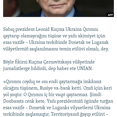
Русский
Українською
Sabıq prezident Leonid Kuçma Ukraina Qırımnı
QOŞULIÑIZ!
qaytarıp olamaycağını tüşüne ve yañı akimiyet içün
esas vazife – Ukraina terkibinde Donetsk ve Lugansk
vilâyetlerniñ saqlanılmasını temin etilüvi olmalı, dey.
RFE/RS bütün saytları
Böyle fikirni Kuçma Çernovitskaya vilâyetinde
jurnalistlerge bildirdi, dep haber ete UNİAN.
«Qırımnı coydıq ve onı endi qaytarmağa imkânsız
olcağını tüşünem, Rusiye va-bank ketti. Onıñ içün keri
yol yoqtır. O Qırımnı iç bir vaqıt qaytarmaz. Şimdi
Donbassta cenk kete. Yañı prezidentniñ ögünde turğan
esas vazife – Donetsk ve Luganks vilyaetlerni Ukraina
terkibinde saqlamaqtır. Territoriyanıñ ğayıp etilüvi –