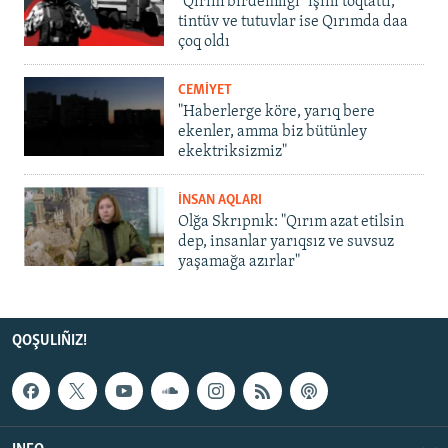
"Qırım birdemligi" işini toqtattı,
tintüv ve tutuvlar ise Qırımda daa
çoq oldı
CEMİYET
"Haberlerge köre, yarıq bere
ekenler, amma biz bütünley
ekektriksizmiz"
İNSAN AQLARI
Olğa Skrıpnık: "Qırım azat etilsin
dep, insanlar yarıqsız ve suvsuz
yaşamağa azırlar"
QOŞULIÑIZ!