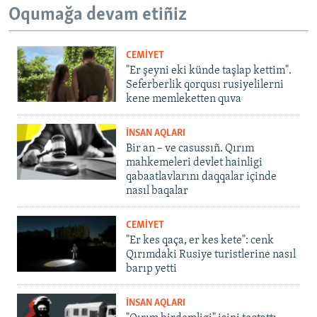
Oqumağa devam etiñiz
CEMİYET
"Er şeyni eki künde taşlap kettim".
Seferberlik qorqusı rusiyelilerni
kene memleketten quva
İNSAN AQLARI
Bir an – ve casussıñ. Qırım
mahkemeleri devlet hainligi
qabaatlavlarını daqqalar içinde
nasıl baqalar
CEMİYET
"Er kes qaça, er kes kete": cenk
Qırımdaki Rusiye turistlerine nasıl
barıp yetti
İNSAN AQLARI