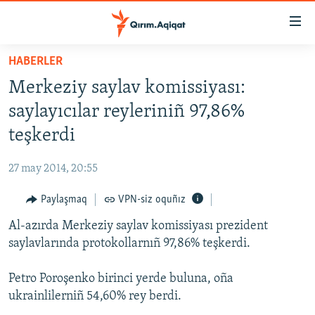
Link
açıqlığı
Esas
HABERLER
mündericege
HABERLER
Merkeziy saylav komissiyası:
qaytmaq
SİYASET
Baş
saylayıcılar reyleriniñ 97,86%
İQTİSADİYAT
navigatsiyağa
teşkerdi
qaytmaq
CEMİYET
Qıdıruvğa
27 may 2014, 20:55
MEDENİYET
qaytmaq
Paylaşmaq
VPN-siz oquñız
İNSAN AQLARI
Al-azırda Merkeziy saylav komissiyası prezident
VİDEO
saylavlarında protokollarnıñ 97,86% teşkerdi.
SÜRET
BLOGLAR
Petro Poroşenko birinci yerde buluna, oña
ukrainlilerniñ 54,60% rey berdi.
FİKİR