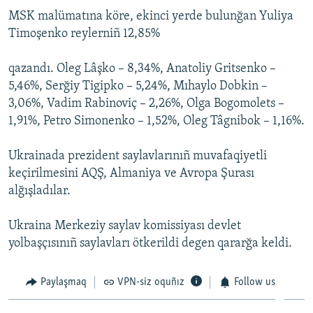
MSK malümatına köre, ekinci yerde bulunğan Yuliya
Русский
Timoşenko reylerniñ 12,85%
Українською
qazandı. Oleg Lâşko – 8,34%, Anatoliy Gritsenko –
5,46%, Serğiy Tigipko – 5,24%, Mıhaylo Dobkin –
QOŞULIÑIZ!
3,06%, Vadim Rabinoviç – 2,26%, Olga Bogomolets –
1,91%, Petro Simonenko – 1,52%, Oleg Tâgnibok – 1,16%.
RFE/RS bütün saytları
Ukrainada prezident saylavlarınıñ muvafaqiyetli
keçirilmesini AQŞ, Almaniya ve Avropa Şurası
alğışladılar.
Ukraina Merkeziy saylav komissiyası devlet
yolbaşçısınıñ saylavları ötkerildi degen qararğa keldi.
Paylaşmaq
VPN-siz oquñız
Follow us