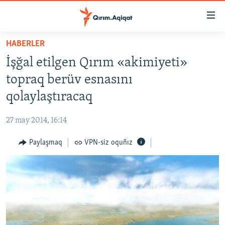
Link
açıqlığı
Esas
HABERLER
mündericege
HABERLER
İşğal etilgen Qırım «akimiyeti»
qaytmaq
SİYASET
Baş
topraq berüv esnasını
İQTİSADİYAT
navigatsiyağa
qolaylaştıracaq
qaytmaq
CEMİYET
Qıdıruvğa
27 may 2014, 16:14
MEDENİYET
qaytmaq
Paylaşmaq
VPN-siz oquñız
İNSAN AQLARI
VİDEO
SÜRET
BLOGLAR
FİKİR