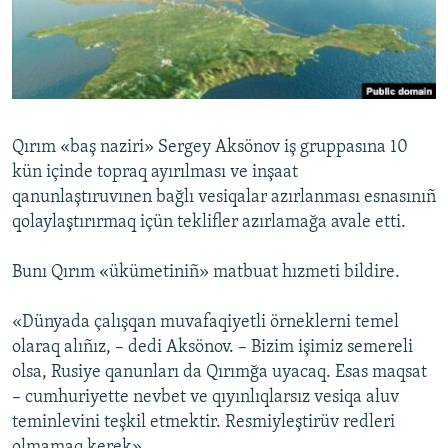
Русский
Українською
QOŞULIÑIZ!
Qırım «baş naziri» Sergey Aksönov iş gruppasına 10
kün içinde topraq ayırılması ve inşaat
qanunlaştıruvınen bağlı vesiqalar azırlanması esnasınıñ
RFE/RS bütün saytları
qolaylaştırırmaq içün teklifler azırlamağa avale etti.
Bunı Qırım «ükümetiniñ» matbuat hızmeti bildire.
«Dünyada çalışqan muvafaqiyetli örneklerni temel
olaraq alıñız, – dedi Aksönov. – Bizim işimiz semereli
olsa, Rusiye qanunları da Qırımğa uyacaq. Esas maqsat
– cumhuriyette nevbet ve qıyınlıqlarsız vesiqa aluv
teminlevini teşkil etmektir. Resmiyleştirüv redleri
olmamaq kerek».