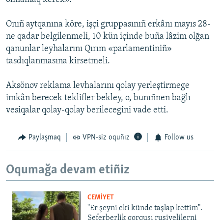
Onıñ aytqanına köre, işçi gruppasınıñ erkânı mayıs 28-
ne qadar belgilenmeli, 10 kün içinde buña lâzim olğan
qanunlar leyhalarını Qırım «parlamentiniñ»
tasdıqlanmasına kirsetmeli.
Aksönov reklama levhalarını qolay yerleştirmege
imkân berecek teklifler bekley, o, bunıñnen bağlı
vesiqalar qolay-qolay berilecegini vade etti.
Paylaşmaq
VPN-siz oquñız
Follow us
Oqumağa devam etiñiz
CEMİYET
"Er şeyni eki künde taşlap kettim".
Seferberlik qorqusı rusiyelilerni