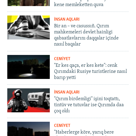
kene memleketten quva
İNSAN AQLARI
Bir an – ve casussıñ. Qırım
mahkemeleri devlet hainligi
qabaatlavlarını daqqalar içinde
nasıl baqalar
CEMİYET
"Er kes qaça, er kes kete": cenk
Qırımdaki Rusiye turistlerine nasıl
barıp yetti
İNSAN AQLARI
"Qırım birdemligi" işini toqtattı,
tintüv ve tutuvlar ise Qırımda daa
çoq oldı
CEMİYET
"Haberlerge köre, yarıq bere