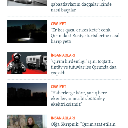
qabaatlavlarını daqqalar içinde
nasıl baqalar
CEMİYET
"Er kes qaça, er kes kete": cenk
Qırımdaki Rusiye turistlerine nasıl
barıp yetti
İNSAN AQLARI
"Qırım birdemligi" işini toqtattı,
tintüv ve tutuvlar ise Qırımda daa
çoq oldı
CEMİYET
"Haberlerge köre, yarıq bere
ekenler, amma biz bütünley
ekektriksizmiz"
İNSAN AQLARI
Olğa Skrıpnık: "Qırım azat etilsin