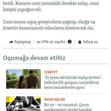
berdi. Kamera cami yanındaki derekte asılıp, cami
Русский
kirişini çıqarğan edi.
Українською
Cami imamı uquq qoruyıcılarnı çağırıp, olarğa tış
közetüv kamerasınıñ videolarını kösterecek ola.
QOŞULIÑIZ!
Paylaşmaq
VPN-siz oquñız
Follow us
RFE/RS bütün saytları
Oqumağa devam etiñiz
CEMİYET
"Er şeyni eki künde taşlap kettim".
Seferberlik qorqusı rusiyelilerni
kene memleketten quva
İNSAN AQLARI
Bir an – ve casussıñ. Qırım
mahkemeleri devlet hainligi