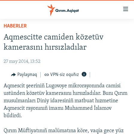
Link
açıqlığı
Esas
HABERLER
mündericege
HABERLER
Aqmescitte camiden közetüv
qaytmaq
SİYASET
Baş
kamerasını hırsızladılar
İQTİSADİYAT
navigatsiyağa
qaytmaq
27 may 2014, 13:52
CEMİYET
Qıdıruvğa
MEDENİYET
Paylaşmaq
VPN-siz oquñız
qaytmaq
İNSAN AQLARI
Aqmescit şeeriniñ Lugovoye mikrorayonında camisi
ustünden közetüv kamerasını hırsızladılar. Bunı Qırım
VİDEO
musulmanları Diniy idaresiniñ matbuat hızmetine
SÜRET
Aqmescit rayonınıñ imamı Muhammed İslamov
bildirdi.
BLOGLAR
FİKİR
Qırım Müftiyatınıñ malümatına köre, vaqia gece yüz