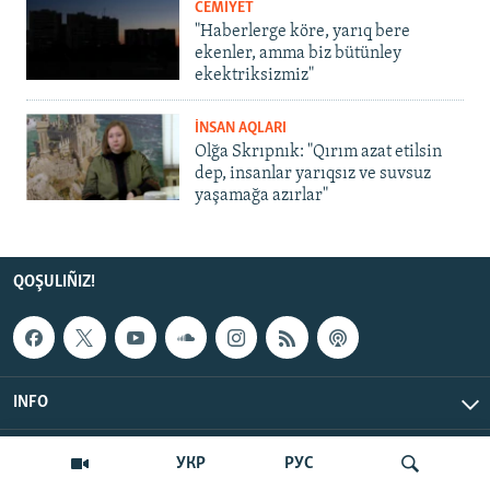
CEMİYET
"Haberlerge köre, yarıq bere
ekenler, amma biz bütünley
ekektriksizmiz"
İNSAN AQLARI
Olğa Skrıpnık: "Qırım azat etilsin
dep, insanlar yarıqsız ve suvsuz
yaşamağa azırlar"
QOŞULIÑIZ!
INFO
© Qırım.Aqiqat, 2026 | All Rights Reserved.
УКР
РУС