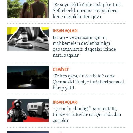
"Er şeyni eki künde taşlap kettim".
Seferberlik qorqusı rusiyelilerni
kene memleketten quva
İNSAN AQLARI
Bir an – ve casussıñ. Qırım
mahkemeleri devlet hainligi
qabaatlavlarını daqqalar içinde
nasıl baqalar
CEMİYET
"Er kes qaça, er kes kete": cenk
Qırımdaki Rusiye turistlerine nasıl
barıp yetti
İNSAN AQLARI
"Qırım birdemligi" işini toqtattı,
tintüv ve tutuvlar ise Qırımda daa
çoq oldı