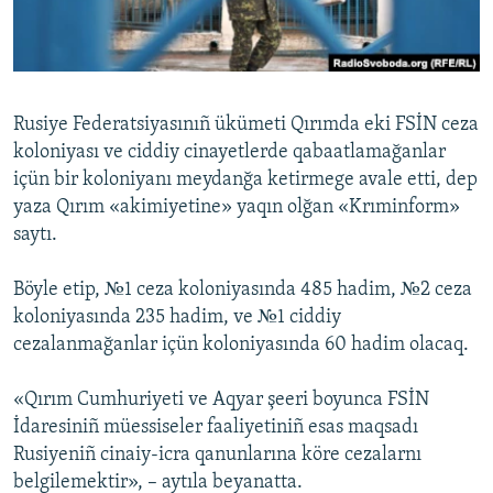
Русский
Українською
Rusiye Federatsiyasınıñ ükümeti Qırımda eki FSİN ceza
QOŞULIÑIZ!
koloniyası ve ciddiy cinayetlerde qabaatlamağanlar
içün bir koloniyanı meydanğa ketirmege avale etti, dep
yaza Qırım «akimiyetine» yaqın olğan «Krıminform»
saytı.
RFE/RS bütün saytları
Böyle etip, №1 ceza koloniyasında 485 hadim, №2 ceza
koloniyasında 235 hadim, ve №1 ciddiy
cezalanmağanlar içün koloniyasında 60 hadim olacaq.
«Qırım Cumhuriyeti ve Aqyar şeeri boyunca FSİN
İdaresiniñ müessiseler faaliyetiniñ esas maqsadı
Rusiyeniñ cinaiy-icra qanunlarına köre cezalarnı
belgilemektir», – aytıla beyanatta.