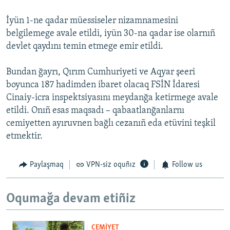
İyün 1-ne qadar müessiseler nizamnamesini
belgilemege avale etildi, iyün 30-na qadar ise olarnıñ
devlet qaydını temin etmege emir etildi.
Bundan ğayrı, Qırım Cumhuriyeti ve Aqyar şeeri
boyunca 187 hadimden ibaret olacaq FSİN İdaresi
Cinaiy-icra inspektsiyasını meydanğa ketirmege avale
etildi. Onıñ esas maqsadı – qabaatlanğanlarnı
cemiyetten ayıruvnen bağlı cezanıñ eda etüvini teşkil
etmektir.
Paylaşmaq
VPN-siz oquñız
Follow us
Oqumağa devam etiñiz
CEMİYET