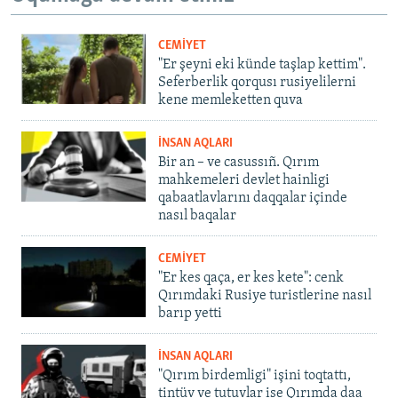
CEMİYET
"Er şeyni eki künde taşlap kettim".
Seferberlik qorqusı rusiyelilerni
kene memleketten quva
İNSAN AQLARI
Bir an – ve casussıñ. Qırım
mahkemeleri devlet hainligi
qabaatlavlarını daqqalar içinde
nasıl baqalar
CEMİYET
"Er kes qaça, er kes kete": cenk
Qırımdaki Rusiye turistlerine nasıl
barıp yetti
İNSAN AQLARI
"Qırım birdemligi" işini toqtattı,
tintüv ve tutuvlar ise Qırımda daa