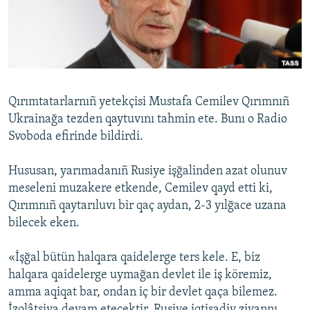
Русский
Українською
QOŞULIÑIZ!
Qırımtatarlarnıñ yetekçisi Mustafa Cemilev Qırımnıñ
Ukrainağa tezden qaytuvını tahmin ete. Bunı o Radіo
Svoboda efirinde bildirdi.
RFE/RS bütün saytları
Hususan, yarımadanıñ Rusiye işğalinden azat olunuv
meseleni muzakere etkende, Cemilev qayd etti ki,
Qırımnıñ qaytarıluvı bir qaç aydan, 2-3 yılğace uzana
bilecek eken.
«İşğal bütün halqara qaidelerge ters kele. E, biz
halqara qaidelerge uymağan devlet ile iş köremiz,
amma aqiqat bar, ondan iç bir devlet qaça bilemez.
İzolâtsiya devam etecektir. Rusiye iqtisadiy ziyannı