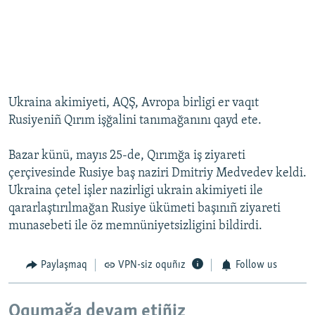
Ukraina akimiyeti, AQŞ, Avropa birligi er vaqıt
Rusiyeniñ Qırım işğalini tanımağanını qayd ete.
Bazar künü, mayıs 25-de, Qırımğa iş ziyareti
çerçivesinde Rusiye baş naziri Dmitriy Medvedev keldi.
Ukraina çetel işler nazirligi ukrain akimiyeti ile
qararlaştırılmağan Rusiye ükümeti başınıñ ziyareti
munasebeti ile öz memnüniyetsizligini bildirdi.
Paylaşmaq
VPN-siz oquñız
Follow us
Oqumağa devam etiñiz