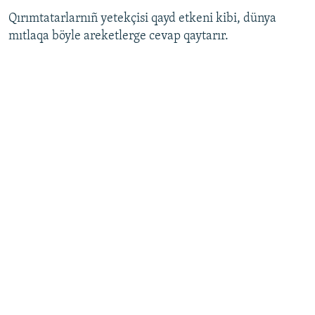
Qırımtatarlarnıñ yetekçisi qayd etkeni kibi, dünya
mıtlaqa böyle areketlerge cevap qaytarır.