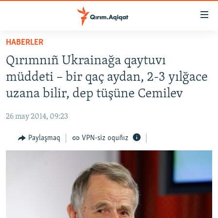
Link
açıqlığı
Esas
HABERLER
mündericege
HABERLER
Qırımnıñ Ukrainağa qaytuvı
qaytmaq
SİYASET
Baş
müddeti – bir qaç aydan, 2-3 yılğace
İQTİSADİYAT
navigatsiyağa
uzana bilir, dep tüşüne Cemilev
qaytmaq
CEMİYET
Qıdıruvğa
26 may 2014, 09:23
MEDENİYET
qaytmaq
Paylaşmaq
VPN-siz oquñız
İNSAN AQLARI
VİDEO
SÜRET
BLOGLAR
FİKİR