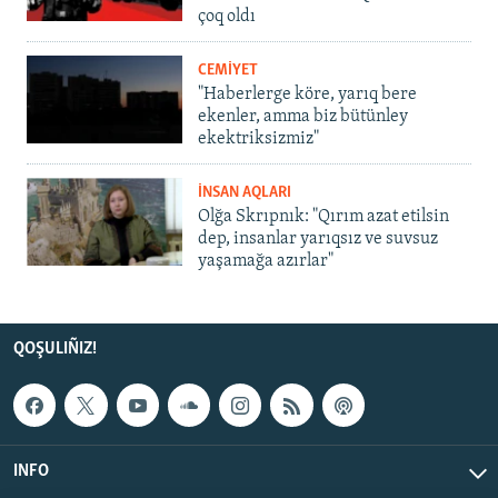
çoq oldı
CEMİYET
"Haberlerge köre, yarıq bere
ekenler, amma biz bütünley
ekektriksizmiz"
İNSAN AQLARI
Olğa Skrıpnık: "Qırım azat etilsin
dep, insanlar yarıqsız ve suvsuz
yaşamağa azırlar"
QOŞULIÑIZ!
INFO