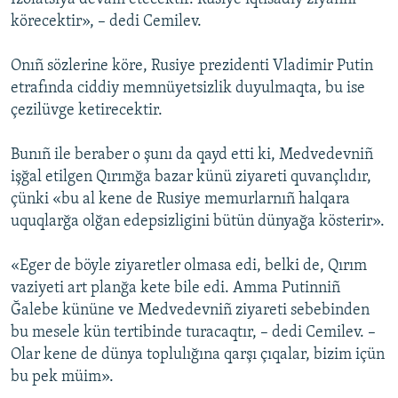
körecektir», – dedi Cemilev.
Onıñ sözlerine köre, Rusiye prezidenti Vladimir Putin
etrafında ciddiy memnüyetsizlik duyulmaqta, bu ise
çezilüvge ketirecektir.
Bunıñ ile beraber o şunı da qayd etti ki, Medvedevniñ
işğal etilgen Qırımğa bazar künü ziyareti quvançlıdır,
çünki «bu al kene de Rusiye memurlarnıñ halqara
uquqlarğa olğan edepsizligini bütün dünyağa kösterir».
«Eger de böyle ziyaretler olmasa edi, belki de, Qırım
vaziyeti art planğa kete bile edi. Amma Putinniñ
Ğalebe kününe ve Medvedevniñ ziyareti sebebinden
bu mesele kün tertibinde turacaqtır, – dedi Cemilev. –
Olar kene de dünya toplulığına qarşı çıqalar, bizim içün
bu pek müim».