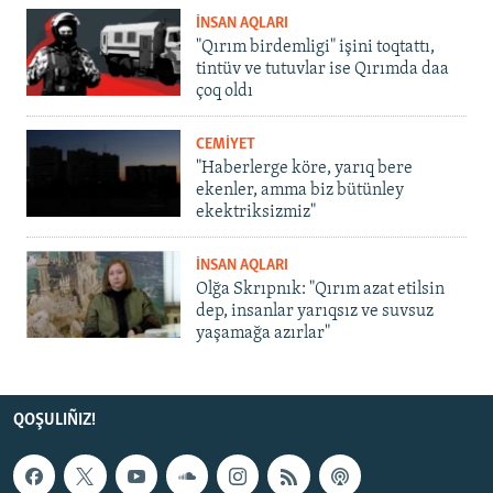
İNSAN AQLARI
"Qırım birdemligi" işini toqtattı,
tintüv ve tutuvlar ise Qırımda daa
çoq oldı
CEMİYET
"Haberlerge köre, yarıq bere
ekenler, amma biz bütünley
ekektriksizmiz"
İNSAN AQLARI
Olğa Skrıpnık: "Qırım azat etilsin
dep, insanlar yarıqsız ve suvsuz
yaşamağa azırlar"
QOŞULIÑIZ!