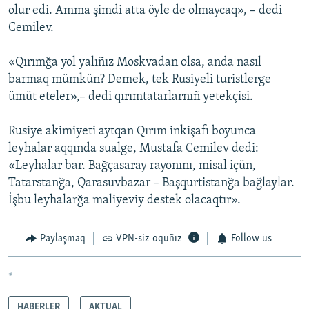
olur edi. Amma şimdi atta öyle de olmaycaq», – dedi
Cemilev.
«Qırımğa yol yalıñız Moskvadan olsa, anda nasıl
barmaq mümkün? Demek, tek Rusiyeli turistlerge
ümüt eteler»,– dedi qırımtatarlarnıñ yetekçisi.
Rusiye akimiyeti aytqan Qırım inkişafı boyunca
leyhalar aqqında sualge, Mustafa Cemilev dedi:
«Leyhalar bar. Bağçasaray rayonını, misal içün,
Tatarstanğa, Qarasuvbazar – Başqurtistanğa bağlaylar.
İşbu leyhalarğa maliyeviy destek olacaqtır».
Paylaşmaq
VPN-siz oquñız
Follow us
*
HABERLER
AKTUAL