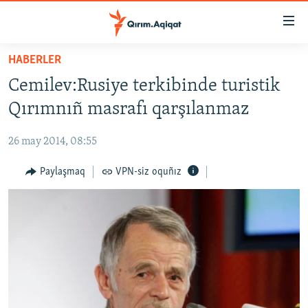
Link
açıqlığı
Esas
HABERLER
mündericege
HABERLER
Cemilev:Rusiye terkibinde turistik
qaytmaq
SİYASET
Baş
Qırımnıñ masrafı qarşılanmaz
İQTİSADİYAT
navigatsiyağa
qaytmaq
26 may 2014, 08:55
CEMİYET
Qıdıruvğa
MEDENİYET
Paylaşmaq
VPN-siz oquñız
qaytmaq
İNSAN AQLARI
VİDEO
SÜRET
BLOGLAR
FİKİR