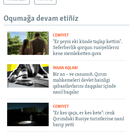
Oqumağa devam etiñiz
CEMİYET
"Er şeyni eki künde taşlap kettim".
Seferberlik qorqusı rusiyelilerni
kene memleketten quva
İNSAN AQLARI
Bir an – ve casussıñ. Qırım
mahkemeleri devlet hainligi
qabaatlavlarını daqqalar içinde
nasıl baqalar
CEMİYET
"Er kes qaça, er kes kete": cenk
Qırımdaki Rusiye turistlerine nasıl
barıp yetti