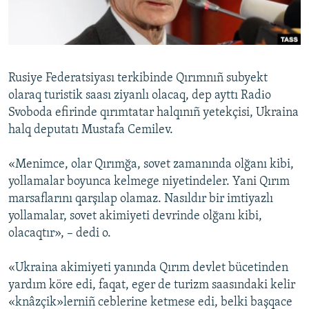
Русский
Українською
Rusiye Federatsiyası terkibinde Qırımnıñ subyekt
QOŞULIÑIZ!
olaraq turistik saası ziyanlı olacaq, dep ayttı Radіo
Svoboda efirinde qırımtatar halqınıñ yetekçisi, Ukraina
halq deputatı Mustafa Cemilev.
RFE/RS bütün saytları
«Menimce, olar Qırımğa, sovet zamanında olğanı kibi,
yollamalar boyunca kelmege niyetindeler. Yani Qırım
marsaflarını qarşılap olamaz. Nasıldır bir imtiyazlı
yollamalar, sovet akimiyeti devrinde olğanı kibi,
olacaqtır», – dedi o.
«Ukraina akimiyeti yanında Qırım devlet bücetinden
yardım köre edi, faqat, eger de turizm saasındaki kelir
«knâzçik»lerniñ ceblerine ketmese edi, belki başqace