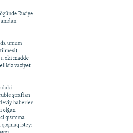
 ögünde Rusiye
 yañıdan
a da umum
tilmesi)
 bu eki madde
llisiz vaziyet
adaki
uble ştraftan
tleviy haberler
di olğan
nci qısımına
ı qoşmaq istey:
aynı