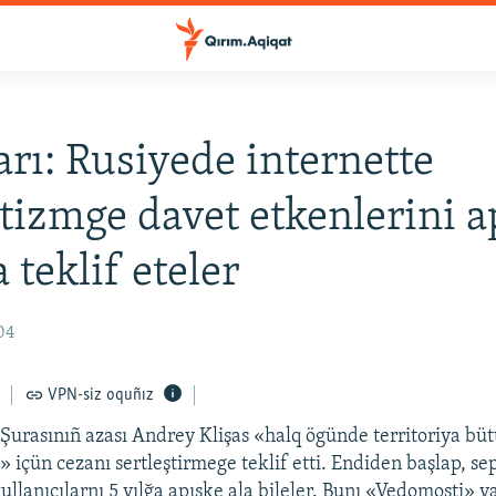
rı: Rusiyede internette
tizmge davet etkenlerini a
 teklif eteler
04
VPN-siz oquñız
 Şurasınıñ azası Andrey Klişas «halq ögünde territoriya bü
» içün cezanı sertleştirmege teklif etti. Endiden başlap, s
ullanıcılarnı 5 yılğa apıske ala bileler. Bunı «Vedomosti» y