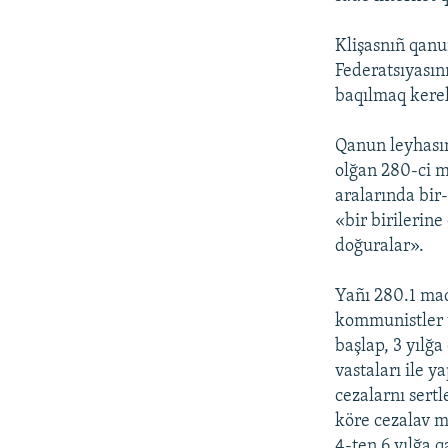
Klişasnıñ qan
Federatsıyasın
baqılmaq kere
Qanun leyhası
olğan 280-ci m
aralarında bir
«bir birilerin
doğuralar».
Yañı 280.1 ma
kommunistler t
başlap, 3 yılğ
vastaları ile y
cezalarnı sertl
köre cezalav m
4-ten 6 yılğa 