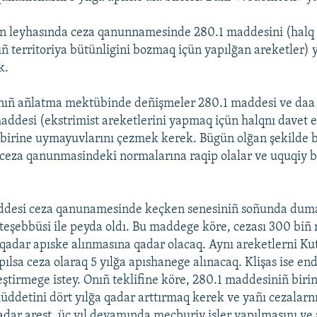
un leyhasında ceza qanunnamesinde 280.1 maddesini (halq
ıñ territoriya bütünligini bozmaq içün yapılğan areketler)
k.
nıñ añlatma mektübinde deñişmeler 280.1 maddesi ve da
addesi (ekstrimist areketlerini yapmaq içün halqnı davet e
-birine uymayuvlarını çezmek kerek. Bügün olğan şekilde
e ceza qanunmasindeki normalarına raqip olalar ve uquqiy be
ddesi ceza qanunamesinde keçken senesiniñ soñunda dum
eşebbüsi ile peyda oldı. Bu maddege köre, cezası 300 biñ r
a qadar apıske alınmasına qadar olacaq. Aynı areketlerni Ku
apılsa ceza olaraq 5 yılğa apıshanege alınacaq. Klişas ise en
eştirmege istey. Onıñ teklifine köre, 280.1 maddesiniñ biri
üddetini dört yılğa qadar arttırmaq kerek ve yañı cezalarn
qadar arest, üç yıl devamında mecburiy işler yapılmasını ve 