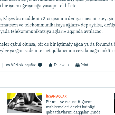
 bir işnen oğraşmağa yasaqnı teklif ete.
, Klişes bu maddeniñ 2-ci qısımını deñiştirmesini istey: şi
ormatsıon ve telekommunikatsıya ağları» dep aytılsa, deñ
 yada telekommunikatsıya ağları» aqqında aytılacaq.
eler qabul olunsa, bir de bir içtimaiy ağda ya da forumd
yler yazğan sade internet qullancınını cezalamağa imkân aç
VPN-siz oquñız
Follow us
Print
İNSAN AQLARI
Bir an – ve casussıñ. Qırım
mahkemeleri devlet hainligi
qabaatlavlarını daqqalar içinde