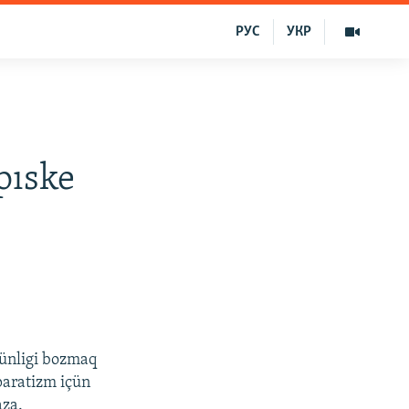
РУС
УКР
pıske
tünligi bozmaq
eparatizm içün
aza.