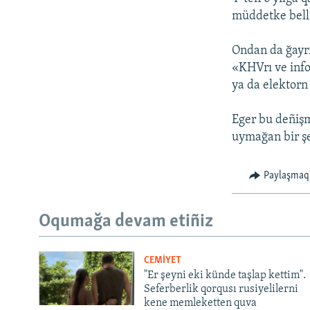
müddetke belli
Ondan da ğayrı
«KHVrı ve inf
ya da elektorn
Eger bu deñişm
uymağan bir şe
Paylaşmaq
Oqumağa devam etiñiz
CEMİYET
"Er şeyni eki künde taşlap kettim".
Seferberlik qorqusı rusiyelilerni
kene memleketten quva