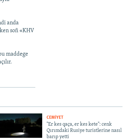
mdi anda
işken soñ «KHV
a bu maddege
ılır.
CEMİYET
"Er kes qaça, er kes kete": cenk
Qırımdaki Rusiye turistlerine nasıl
barıp yetti