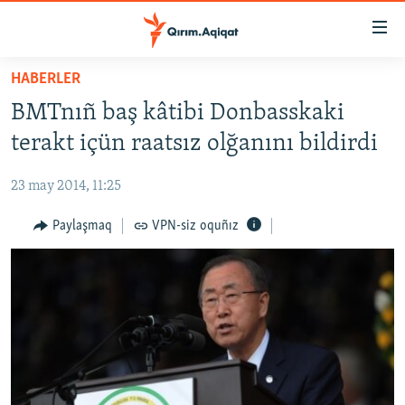
Link
açıqlığı
Esas
HABERLER
mündericege
HABERLER
BMTnıñ baş kâtibi Donbasskaki
qaytmaq
SİYASET
Baş
terakt içün raatsız olğanını bildirdi
İQTİSADİYAT
navigatsiyağa
qaytmaq
23 may 2014, 11:25
CEMİYET
Qıdıruvğa
MEDENİYET
Paylaşmaq
VPN-siz oquñız
qaytmaq
İNSAN AQLARI
VİDEO
SÜRET
BLOGLAR
FİKİR