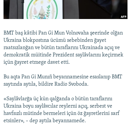
Русский
Українською
BMT baş kâtibi Pan Gi Mun Volnovaha şeerinde olğan
QOŞULIÑIZ!
Ukraina blokpostına ücümü sebebinden ğayet
raatsızlanğan ve bütün taraflarını Ukrainada açıq ve
demokratik müitinde Prezident saylâvlarını keçirmek
içün ğayret etmege davet etti.
RFE/RS bütün saytları
Bu aqta Pan Gi Munıñ beyannamesine esaslanıp BMT
saytında aytıla, bildire Radio Svoboda.
«Saylâvlarğa üç kün qalğanda o bütün taraflarını
Ukraina boyu saylâvcılar reylerni açıq, serbest ve
havfsızlı mütinde bermeleri içün öz ğayretlerini sarf
etsinler», – dep aytıla beyannamede.