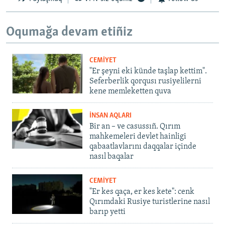
Oqumağa devam etiñiz
CEMİYET
"Er şeyni eki künde taşlap kettim".
Seferberlik qorqusı rusiyelilerni
kene memleketten quva
İNSAN AQLARI
Bir an – ve casussıñ. Qırım
mahkemeleri devlet hainligi
qabaatlavlarını daqqalar içinde
nasıl baqalar
CEMİYET
"Er kes qaça, er kes kete": cenk
Qırımdaki Rusiye turistlerine nasıl
barıp yetti