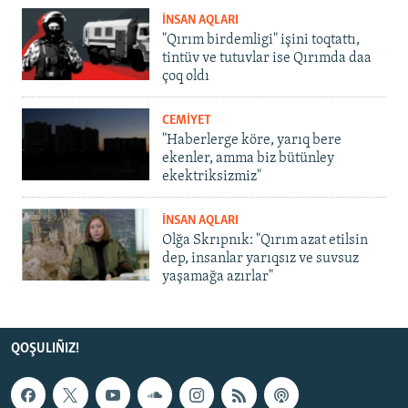
İNSAN AQLARI
"Qırım birdemligi" işini toqtattı,
tintüv ve tutuvlar ise Qırımda daa
çoq oldı
CEMİYET
"Haberlerge köre, yarıq bere
ekenler, amma biz bütünley
ekektriksizmiz"
İNSAN AQLARI
Olğa Skrıpnık: "Qırım azat etilsin
dep, insanlar yarıqsız ve suvsuz
yaşamağa azırlar"
QOŞULIÑIZ!