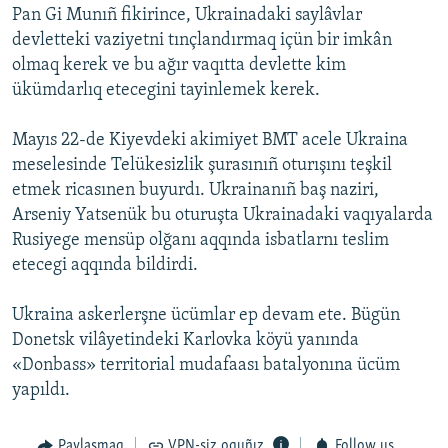
Pan Gi Munıñ fikirince, Ukrainadaki saylâvlar
devletteki vaziyetni tınçlandırmaq içün bir imkân
olmaq kerek ve bu ağır vaqıtta devlette kim
ükümdarlıq etecegini tayinlemek kerek.
Mayıs 22-de Kiyevdeki akimiyet BMT acele Ukraina
meselesinde Telükesizlik şurasınıñ oturışını teşkil
etmek ricasınen buyurdı. Ukrainanıñ baş naziri,
Arseniy Yatsenük bu oturuşta Ukrainadaki vaqıyalarda
Rusiyege mensüp olğanı aqqında isbatlarnı teslim
etecegi aqqında bildirdi.
Ukraina askerlerşne ücümlar ep devam ete. Bügün
Donetsk vilâyetindeki Karlovka köyü yanında
«Donbass» territorial mudafaası batalyonına ücüm
yapıldı.
Paylaşmaq
VPN-siz oquñız
Follow us